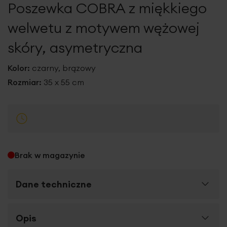
Poszewka COBRA z miękkiego
galerii
welwetu z motywem wężowej
skóry, asymetryczna
Kolor:
czarny, brązowy
Rozmiar:
35 x 55 cm
Brak w magazynie
Dane techniczne
Więcej
Opis
SKU
426338
informacji