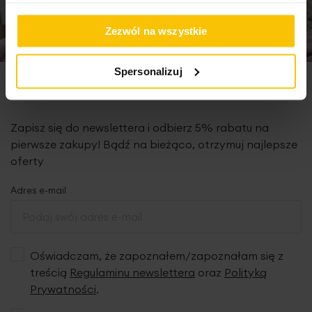
Zezwól na wszystkie
Spersonalizuj
Newsletter
Zapisz się do newslettera i odbierz 5% rabatu na
pierwsze zakupy! Bądź na bieżąco, otrzymuj najlepsze
oferty
Adres e-mail
Oświadczam, że zapoznałem/zapoznałam się z
treścią
Regulaminu newslettera
oraz
Polityką
Prywatności
.