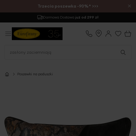
×
Trzecia poszewka -90%* >>>
Darmowa Dostawa
już od 299 zł
Poszewki na poduszki
Przejdź
na
koniec
galerii