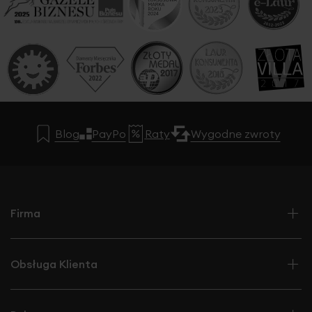
Blog
PayPo
Raty
Wygodne zwroty
Firma
Obsługa Klienta