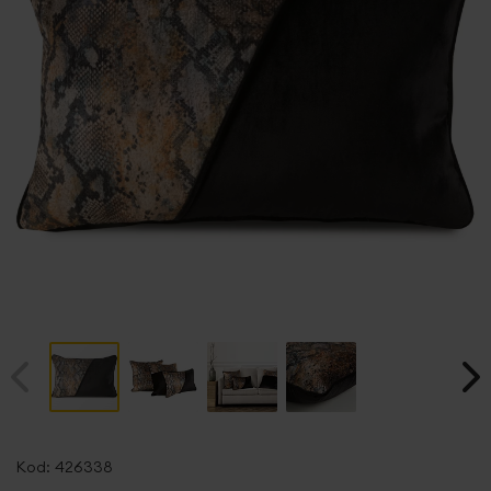
Przejdź
na
Kod:
426338
początek