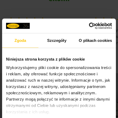
długość: 35 cm
skład: 100% poliester
2
gramatura: 300 g/m
100%
100%
WSZYSTKO SPRAWNIE SZYBKA
Nie pierwsz
DOSTAWA POLECAM
Państwa Je
Zgoda
Szczegóły
O plikach cookies
Nie traćcie 
07-08-2026
07-08-2026
Niniejsza strona korzysta z plików cookie
Wykorzystujemy pliki cookie do spersonalizowania treści
i reklam, aby oferować funkcje społecznościowe i
analizować ruch w naszej witrynie. Informacje o tym, jak
korzystasz z naszej witryny, udostępniamy partnerom
społecznościowym, reklamowym i analitycznym.
Partnerzy mogą połączyć te informacje z innymi danymi
otrzymanymi od Ciebie lub uzyskanymi podczas
korzystania z ich usług.