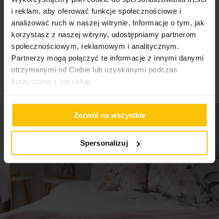
High-contrast mode
i reklam, aby oferować funkcje społecznościowe i
analizować ruch w naszej witrynie. Informacje o tym, jak
To może Cię zainteresować
korzystasz z naszej witryny, udostępniamy partnerom
społecznościowym, reklamowym i analitycznym.
Partnerzy mogą połączyć te informacje z innymi danymi
otrzymanymi od Ciebie lub uzyskanymi podczas
korzystania z ich usług.
Zezwól na wszystkie
Spersonalizuj