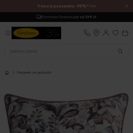
×
Trzecia poszewka -90%* >>>
Darmowa Dostawa
już od 299 zł
Poszewki na poduszki
Przejdź
na
koniec
galerii