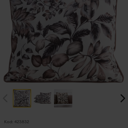
Przejdź
na
Kod:
423832
początek