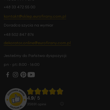
+48 33 472 55 00
kontakt@sklep.eurofirany.com.pl
Doradca szycia na wymiar
+48 502 847 876
dekorator.online@eurofirany.com.pl
Jesteśmy do Państwa dyspozycji:
pn - pt: 8:00 - 16:00
4.9
/ 5
35891
opinii