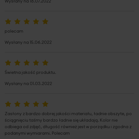
Wysłany na
18.07.2022
Pobierz instrukcję użytkowania i bezpieczeństwa produktu
100%
polecam
Wysłany na
15.06.2022
100%
Świetna jakość produktu.
Wysłany na
01.03.2022
100%
Zasłony z bardzo dobrej jakości materiału, ładnie obszyte, po
ściągnięciu taśmy bardzo ładnie się układają. Kolor nie
odbiega od zdjęć, długość również jest w porządku i zgodna z
podanymi wymiarami. Polecam