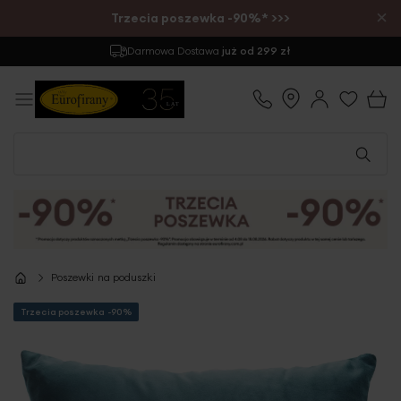
×
Trzecia poszewka -90%* >>>
Darmowa Dostawa
już od 299 zł
Poszewki na poduszki
Trzecia poszewka -90%
Przejdź
na
koniec
galerii