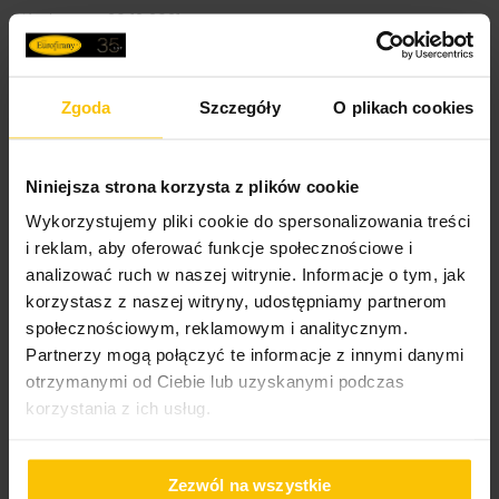
Wysłany na
20.12.2021
Zgoda
Szczegóły
O plikach cookies
100%
Super
Wysłany na
04.11.2021
Niniejsza strona korzysta z plików cookie
Wykorzystujemy pliki cookie do spersonalizowania treści
i reklam, aby oferować funkcje społecznościowe i
100%
analizować ruch w naszej witrynie. Informacje o tym, jak
Poduszka świetne sprawdza się jako akcent kolorystyczny w
biało-szarym salonie. Polecam.
korzystasz z naszej witryny, udostępniamy partnerom
społecznościowym, reklamowym i analitycznym.
Wysłany na
12.10.2021
Partnerzy mogą połączyć te informacje z innymi danymi
otrzymanymi od Ciebie lub uzyskanymi podczas
korzystania z ich usług.
High-contrast mode
Zezwól na wszystkie