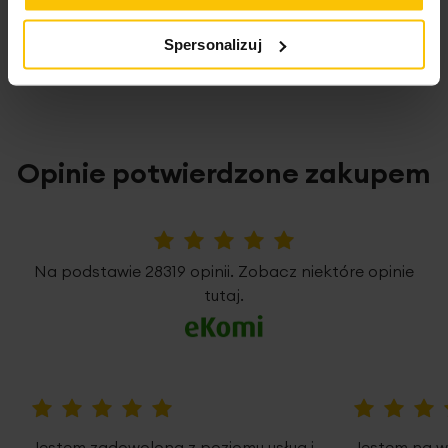
To może Cię zainteresować
Spersonalizuj
Opinie potwierdzone zakupem
5%
Na podstawie 28319 opinii. Zobacz niektóre opinie
tutaj.
100%
100%
Jestem zadowolona z poziomu usług i
Jestem na w