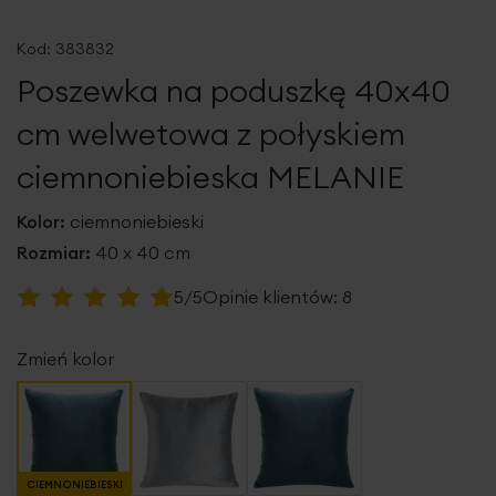
Przejdź
na
Kod:
383832
początek
Poszewka na poduszkę 40x40
galerii
cm welwetowa z połyskiem
ciemnoniebieska MELANIE
Kolor:
ciemnoniebieski
Rozmiar:
40 x 40 cm
Ocena:
5/5
Opinie klientów:
8
100
100
% of
Zmień kolor
CIEMNONIEBIESKI