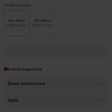
Zmień rozmiar
40 x 40 cm
40 x 40 cm
29,80 zł
/ szt.
29,80 zł
/ szt.
Brak w magazynie
Dane techniczne
Więcej
Opis
SKU
383832
informacji
Rozmiar (szer. x dł.)
40 x 40 cm