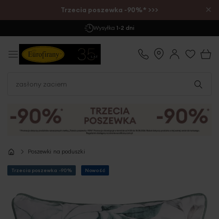
×
Trzecia poszewka -90%* >>>
Wysyłka
1-2 dni
Poszewki na poduszki
Trzecia poszewka -90%
Nowość
Przejdź
na
koniec
galerii