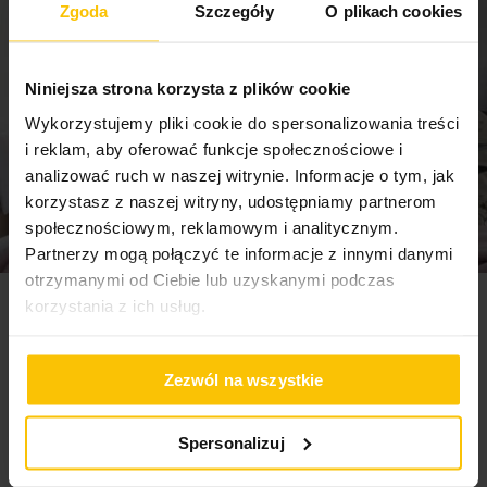
Zgoda
Szczegóły
O plikach cookies
Prasować wyłącznie z lewej strony
Waga netto
ukryty zamek błyskawiczny
100 g
przyjemna w dotyku i elegancka
Niniejsza strona korzysta z plików cookie
Pobierz instrukcję użytkowania i bezpieczeństwa produktu
Nie czyścić chemicznie
łatwa w utrzymaniu czystości
Wykorzystujemy pliki cookie do spersonalizowania treści
i reklam, aby oferować funkcje społecznościowe i
idealna do sypialni, salonu lub pokoju gościnnego
analizować ruch w naszej witrynie. Informacje o tym, jak
Nie można wybielać i chlorować
korzystasz z naszej witryny, udostępniamy partnerom
społecznościowym, reklamowym i analitycznym.
Dane techniczne:
Partnerzy mogą połączyć te informacje z innymi danymi
otrzymanymi od Ciebie lub uzyskanymi podczas
Nie suszyć w suszarce bębnowej
korzystania z ich usług.
Newsletter
szerokość:
45 cm
wysokość:
45 cm
skład:
100 % poliester
Zapisz się do newslettera i odbierz 5% rabatu na
Zezwól na wszystkie
pierwsze zakupy! Bądź na bieżąco, otrzymuj najlepsze
oferty
Spersonalizuj
Adres e-mail