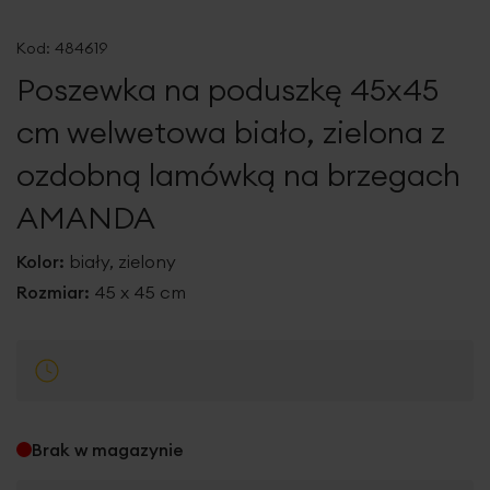
Przejdź
na
Kod:
484619
początek
Poszewka na poduszkę 45x45
galerii
cm welwetowa biało, zielona z
ozdobną lamówką na brzegach
AMANDA
Kolor:
biały, zielony
Rozmiar:
45 x 45 cm
Brak w magazynie