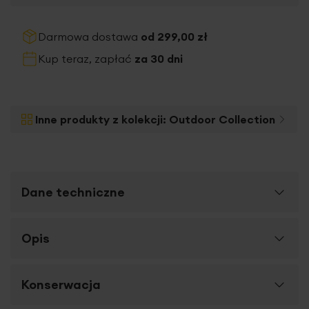
Darmowa dostawa
od 299,00 zł
Kup teraz, zapłać
za 30 dni
Inne produkty z kolekcji:
Outdoor Collection
Dane techniczne
Więcej
Opis
SKU
475543
informacji
Rozmiar (szer. x dł.)
45 x 45 cm
Szukasz dekoracyjnych poszewek do ogrodu i na taras,
Konserwacja
Długość towaru
45 cm
odpornych na czynniki zewnętrzne?
Poszewka