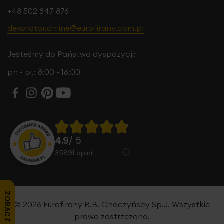
+48 502 847 876
dekorator.online@eurofirany.com.pl
Jesteśmy do Państwa dyspozycji:
pn - pt: 8:00 - 16:00
4.9
/ 5
35891
opinii
ZOBACZ OPINIE
© 2026 Eurofirany B.B. Choczyńscy Sp.J. Wszystkie
prawa zastrzeżone.