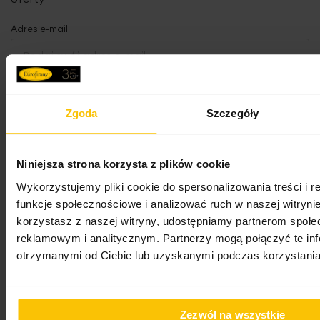
Adres e-mail
Oświadczam, że zapoznałem/zapoznałam się z
treścią
Regulaminu newslettera
oraz
Polityką
Zgoda
Szczegóły
Prywatności
.
Wyrażam zgodę na przesyłanie przez
Niniejsza strona korzysta z plików cookie
„EUROFIRANY” B.B. Choczyńscy spółka jawna z
Wykorzystujemy pliki cookie do spersonalizowania treści i 
siedzibą w Żywcu na mój adres e-mail imiennych
funkcje społecznościowe i analizować ruch w naszej witrynie
wiadomości zawierających w szczególności
korzystasz z naszej witryny, udostępniamy partnerom społ
informacje o nowościach, promocjach,
reklamowym i analitycznym. Partnerzy mogą połączyć te in
wyprzedażach i innych ofertach specjalnych oraz
otrzymanymi od Ciebie lub uzyskanymi podczas korzystania 
o konkursach, najnowszych trendach i
inspiracjach w aranżacji wnętrz, a także o
aktualnych wydarzeniach dotyczących marki
Eurofirany (newsletter).
Zezwól na wszystkie