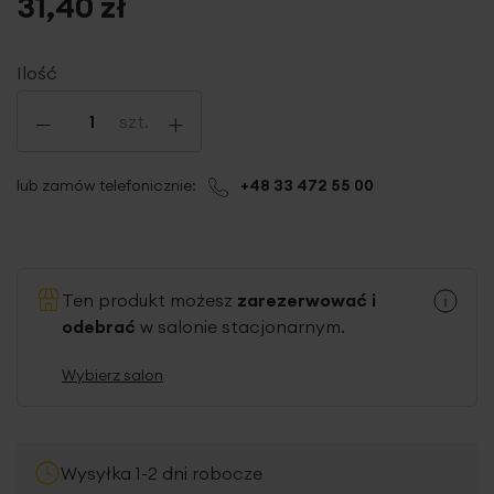
31,40 zł
Ilość
-
+
szt.
lub zamów telefonicznie:
+48 33 472 55 00
Ten produkt możesz
zarezerwować i
odebrać
w salonie stacjonarnym.
Wybierz salon
Wysyłka 1-2 dni robocze