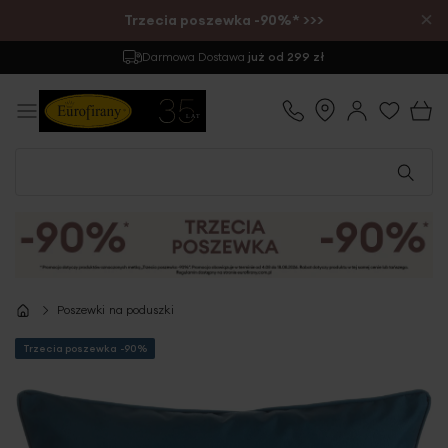
×
Trzecia poszewka -90%* >>>
Darmowa Dostawa
już od 299 zł
Poszewki na poduszki
Trzecia poszewka -90%
Przejdź
na
koniec
galerii