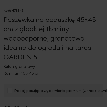
Przejdź
na
Kod:
475543
początek
Poszewka na poduszkę 45x45
galerii
cm z gładkiej tkaniny
wodoodpornej granatowa
idealna do ogrodu i na taras
GARDEN 5
Kolor:
granatowy
Rozmiar:
45 x 45 cm
Dodaj pasujące wypełnienie premium (wkład) i stw