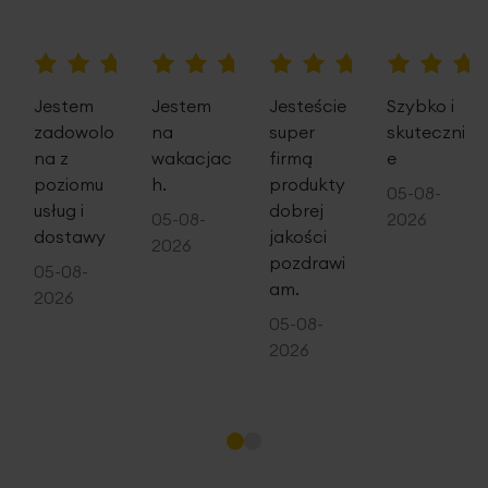
szerokość: 45 cm
wysokość: 45 cm
100%
100%
100%
100%
skład: 100% poliester - tkanina wodoodporna
Jestem
Jestem
Jesteście
Szybko i
2
gramatura: 230 g/m
zadowolo
na
super
skuteczni
na z
wakacjac
firmą
e
Konserwacja: prać w temp. 30st, nie wybielać, nie czyścić
poziomu
h.
produkty
05-08-
chemicznie, nie suszyć w suszarce, prasować w temp. 110
usług i
dobrej
05-08-
2026
st.
dostawy
jakości
2026
pozdrawi
05-08-
am.
2026
05-08-
2026