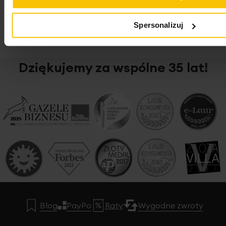
Spersonalizuj
Zapisz się
Dziękujemy za wspólne 35 lat!
Blog
PayPo
Raty
Wygodne zwroty