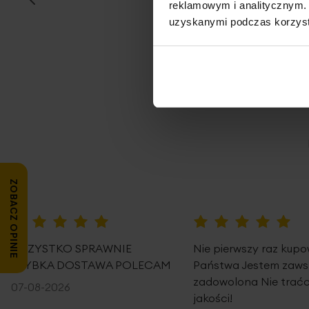
reklamowym i analitycznym. 
uzyskanymi podczas korzysta
Opi
ZOBACZ OPINIE
100%
100%
WSZYSTKO SPRAWNIE
Nie pierwszy raz kup
SZYBKA DOSTAWA POLECAM
Państwa Jestem zaws
zadowolona Nie traćc
07-08-2026
jakości!