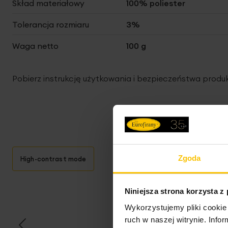
Skład materiałowy
100% poliester
Tolerancja rozmiaru
3%
Waga netto
100 g
Pobierz instrukcję użytkowania i bezpieczeństwa produ
Zgoda
High-contrast mode
T
Niniejsza strona korzysta z
Wykorzystujemy pliki cookie 
ruch w naszej witrynie. Inf