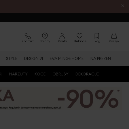
×
Kontakt
Salony
Konto
Ulubione
Blog
Koszyk
STYLE
DESIGN 91
EVA MINGE HOME
NA PREZENT
KI
NARZUTY
KOCE
OBRUSY
DEKORACJE