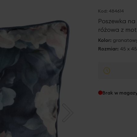
Kod:
484614
Poszewka na 
różowa z mot
Kolor:
granatowy
Rozmiar:
45 x 4
Brak w magaz