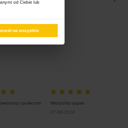
anymi od Ciebie lub
pem
ezwól na wszystkie
100%
owolona i polecam
Wszystko super.
07-08-2026