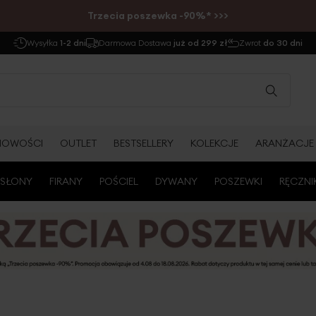
Trzecia poszewka -90%* >>>
Wysyłka
1-2 dni
Darmowa Dostawa
już od 299 zł
Zwrot
do 30 dni
NOWOŚCI
OUTLET
BESTSELLERY
KOLEKCJE
ARANŻACJE
SŁONY
FIRANY
POŚCIEL
DYWANY
POSZEWKI
RĘCZNI