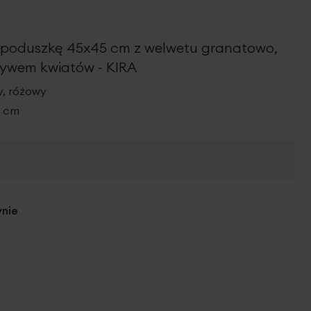
poduszkę 45x45 cm z welwetu granatowo,
ywem kwiatów - KIRA
, różowy
5 cm
ynie