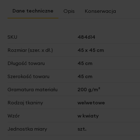
na
początek
Opis
Konserwacja
galerii
Więcej
SKU
484614
informacji
Rozmiar (szer. x dł.)
45 x 45 cm
Długość towaru
45 cm
Szerokość towaru
45 cm
Gramatura materiału
200 g/m²
Rodzaj tkaniny
welwetowe
Wzór
w kwiaty
Jednostka miary
szt.