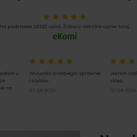
5%
Na podstawie 28332 opinii. Zobacz niektóre opinie tutaj.
100%
100%
owałam u
Wszystko przebiegło sprawnie
Jestem zad
ze
i szybko.
sklep.
ie na
07-08-2026
07-08-2026