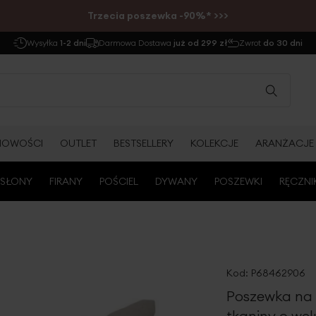
Trzecia poszewka -90%* >>>
Wysyłka
1-2 dni
Darmowa Dostawa
już od 299 zł
Zwrot
do 30 dni
NOWOŚCI
OUTLET
BESTSELLERY
KOLEKCJE
ARANŻACJE
SŁONY
FIRANY
POŚCIEL
DYWANY
POSZEWKI
RĘCZNI
Kod:
P68462906
Poszewka na 
tkaniny o wel