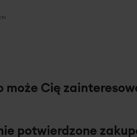
ktu
o może Cię zainteresow
nie potwierdzone zaku