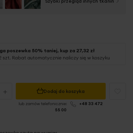
Szybki przegląd innych tkanin
uga poszewka
50%
taniej, kup
za
27,32 zł
2 szt. Rabat automatycznie naliczy się w koszyku
+
Dodaj do koszyka
lub zamów telefonicznie:
+48 33 472
55 00
oszewkę szytą
na wymiar