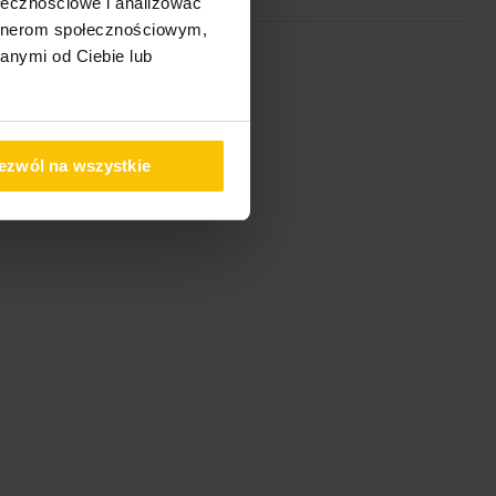
ołecznościowe i analizować
artnerom społecznościowym,
anymi od Ciebie lub
ezwól na wszystkie