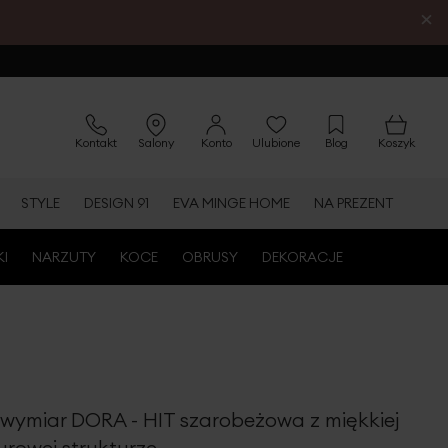
×
Kontakt
Salony
Konto
Ulubione
Blog
Koszyk
STYLE
DESIGN 91
EVA MINGE HOME
NA PREZENT
KI
NARZUTY
KOCE
OBRUSY
DEKORACJE
wymiar DORA - HIT szarobeżowa z miękkiej
urowej strukturze