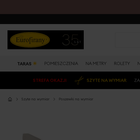
☀
POMIESZCZENIA
NA METRY
ROLETY
TARAS
STREFA OKAZJI
SZYTE NA WYMIAR
ZA
Szyte na wymiar
Poszewki na wymiar
Przejdź
na
koniec