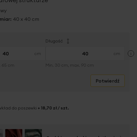
owy
miar:
40 x 40 cm
Długość
×
. 65 cm
Min. 30 cm, max. 90 cm
Potwierdź
wkład do poszewki
+
18,70 zł
/ szt.