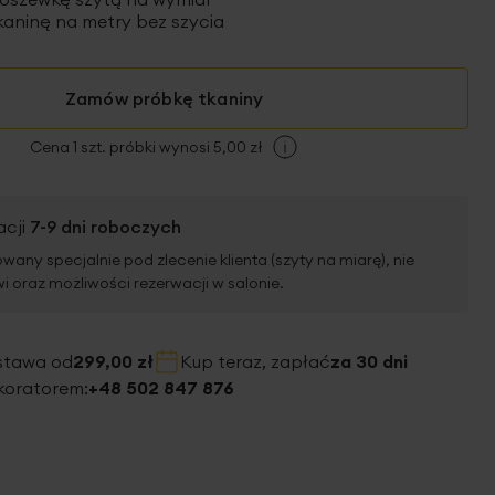
aninę na metry bez szycia
Zamów próbkę tkaniny
Cena 1 szt. próbki wynosi 5,00 zł
acji
7-9 dni roboczych
wany specjalnie pod zlecenie klienta (szyty na miarę), nie
 oraz możliwości rezerwacji w salonie.
stawa od
299,00 zł
Kup teraz, zapłać
za 30 dni
koratorem:
+48 502 847 876