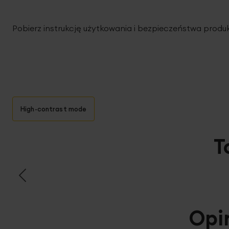
Pobierz instrukcję użytkowania i bezpieczeństwa produ
High-contrast mode
T
Opi