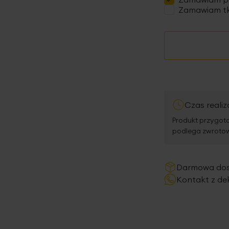
Zamawiam tk
Czas realiz
Produkt przygoto
podlega zwrotowi
Darmowa do
Kontakt z de