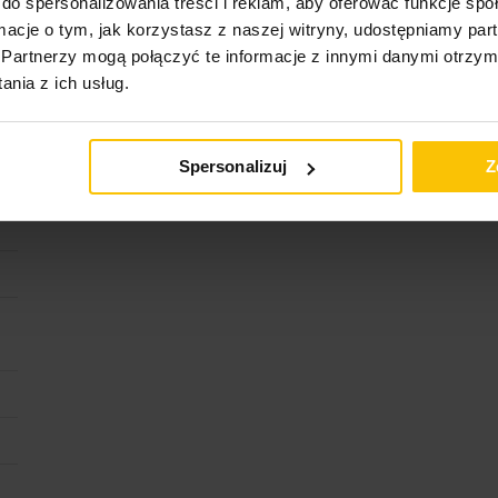
do spersonalizowania treści i reklam, aby oferować funkcje sp
ormacje o tym, jak korzystasz z naszej witryny, udostępniamy p
Partnerzy mogą połączyć te informacje z innymi danymi otrzym
nia z ich usług.
Spersonalizuj
Z