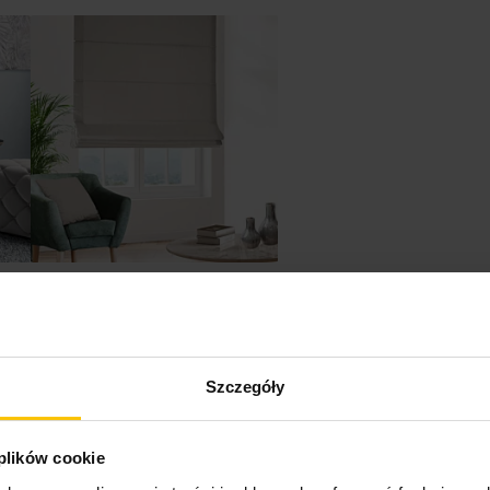
Roletę szytą na wymiar
Szczegóły
 plików cookie
cja
Konserwacja
Dostawa