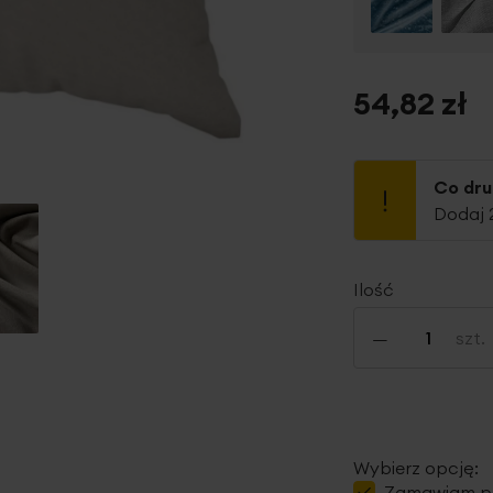
54,82 zł
Co dr
Dodaj 
Ilość
-
szt.
Wybierz opcję:
Zamawiam
p