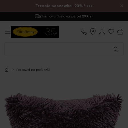
×
Trzecia poszewka -90%* >>>
Darmowa Dostawa
już od 299 zł
Poszewki na poduszki
Przejdź
na
koniec
galerii