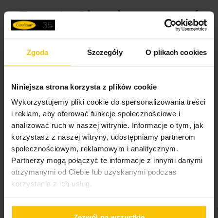
To może Cię zainteresować
Zgoda
Szczegóły
O plikach cookies
Niniejsza strona korzysta z plików cookie
Opinie potwierdzone zakupem
Wykorzystujemy pliki cookie do spersonalizowania treści
i reklam, aby oferować funkcje społecznościowe i
analizować ruch w naszej witrynie. Informacje o tym, jak
korzystasz z naszej witryny, udostępniamy partnerom
5%
Na podstawie 28319 opinii. Zobacz niektóre opinie
społecznościowym, reklamowym i analitycznym.
tutaj.
Partnerzy mogą połączyć te informacje z innymi danymi
otrzymanymi od Ciebie lub uzyskanymi podczas
korzystania z ich usług.
Zezwól na wszystkie