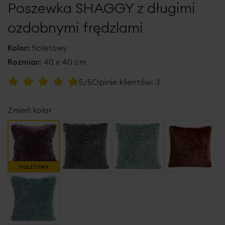
Poszewka SHAGGY z długimi
galerii
ozdobnymi frędzlami
Kolor:
fioletowy
Rozmiar:
40 x 40 cm
Ocena:
5/5
Opinie klientów:
3
100
100
% of
Zmień kolor
FIOLETOWY