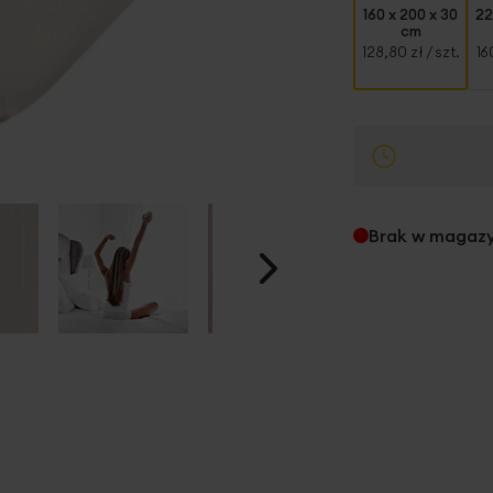
160 x 200 x 30
22
cm
128,80 zł
/ szt.
16
Brak w magaz