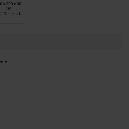
0 x 200 x 30
cm
0,20 zł
/ szt.
ynie