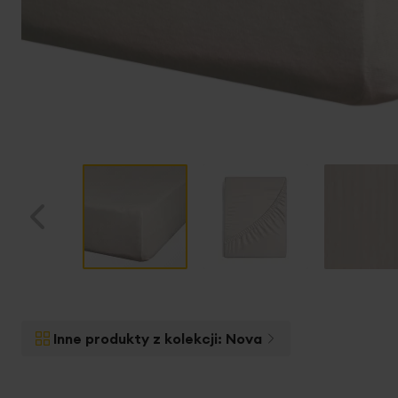
Przejdź
na
początek
Inne produkty z kolekcji:
Nova
galerii