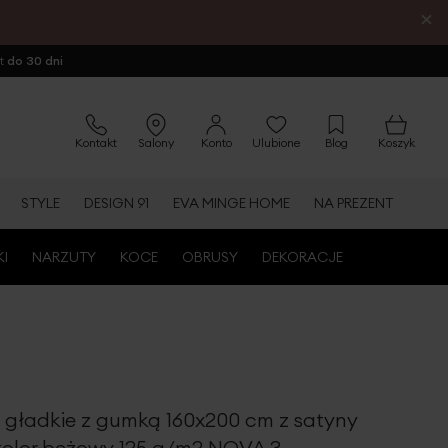
×
ot
do 30 dni
Kontakt
Salony
Konto
Ulubione
Blog
Koszyk
STYLE
DESIGN 91
EVA MINGE HOME
NA PREZENT
KI
NARZUTY
KOCE
OBRUSY
DEKORACJE
o gładkie z gumką 160x200 cm z satyny
kolor beżowy 125 g/m2 NOVA 3