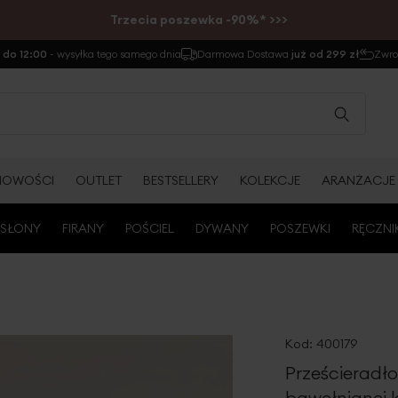
Trzecia poszewka -90%* >>>
do 12:00
- wysyłka tego samego dnia
Darmowa Dostawa
już od 299 zł
Zwr
NOWOŚCI
OUTLET
BESTSELLERY
KOLEKCJE
ARANŻACJE
SŁONY
FIRANY
POŚCIEL
DYWANY
POSZEWKI
RĘCZNI
Kod:
400179
Prześcieradł
bawełnianej 