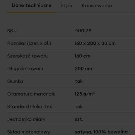
Opis
Konserwacja
Więcej
SKU
400179
informacji
Rozmiar (szer. x dł.)
160 x 200 x 30 cm
Szerokość towaru
160 cm
Długość towaru
200 cm
Gumka
tak
Gramatura materiału
125 g/m²
Standard Oeko-Tex
tak
Jednostka miary
szt.
Skład materiałowy
satyna, 100% bawełna