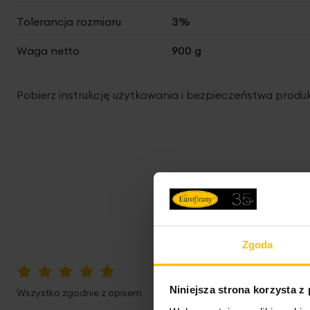
Tolerancja rozmiaru
3%
Waga netto
900 g
Pobierz instrukcję użytkowania i bezpieczeństwa produ
Zgoda
100%
Niniejsza strona korzysta z
Wszystko zgodnie z opisem