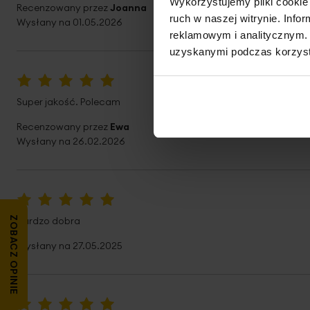
Wykorzystujemy pliki cookie 
Recenzowany przez
Joanna
ruch w naszej witrynie. Inf
Wysłany na
01.05.2026
reklamowym i analitycznym. 
uzyskanymi podczas korzysta
100%
Super jakość. Polecam
Recenzowany przez
Ewa
Wysłany na
26.02.2026
100%
Bardzo dobra
ZOBACZ OPINIE
Wysłany na
27.05.2025