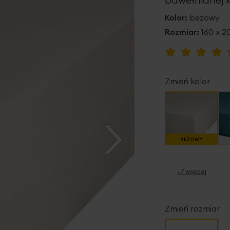
Kolor:
beżowy
Rozmiar:
160 x 2
Ocena:
98
100
% of
Zmień kolor
BEŻOWY
+7 więcej
Zmień rozmiar