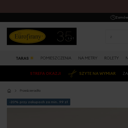
Zamów 
☀
POMIESZCZENIA
NA METRY
ROLETY
TARAS
STREFA OKAZJI
SZYTE NA WYMIAR
ZA
Prześcieradła
-20% przy zakupach za min. 99 zł
Przejdź
na
koniec