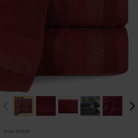
Przejdź
na
Kod:
427676
początek