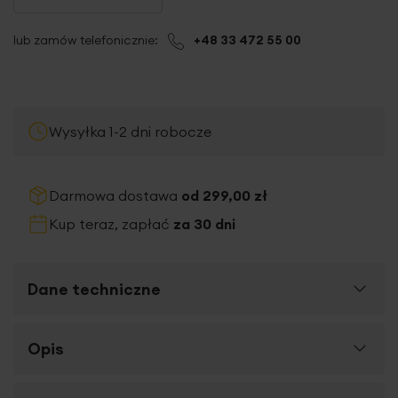
lub zamów telefonicznie:
+48 33 472 55 00
Wysyłka 1-2 dni robocze
Darmowa dostawa
od 299,00 zł
Kup teraz, zapłać
za 30 dni
Dane techniczne
Więcej
Opis
SKU
427676
informacji
Rozmiar (szer. x dł.)
30 x 50 cm