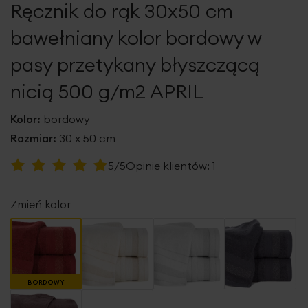
Ręcznik do rąk 30x50 cm
galerii
bawełniany kolor bordowy w
pasy przetykany błyszczącą
nicią 500 g/m2 APRIL
Kolor:
bordowy
Rozmiar:
30 x 50 cm
Ocena:
5/5
Opinie klientów:
1
100
100
% of
Zmień kolor
BORDOWY