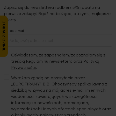
Zapisz się do newslettera i odbierz 5% rabatu na
pierwsze zakupy! Bądź na bieżąco, otrzymuj najlepsze
oferty
ZOBACZ OPINIE
Adres e-mail
Oświadczam, że zapoznałem/zapoznałam się z
treścią
Regulaminu newslettera
oraz
Polityką
Prywatności
.
Wyrażam zgodę na przesyłanie przez
„EUROFIRANY” B.B. Choczyńscy spółka jawna z
siedzibą w Żywcu na mój adres e-mail imiennych
wiadomości zawierających w szczególności
informacje o nowościach, promocjach,
wyprzedażach i innych ofertach specjalnych oraz
o konkursach, najnowszych trendach i