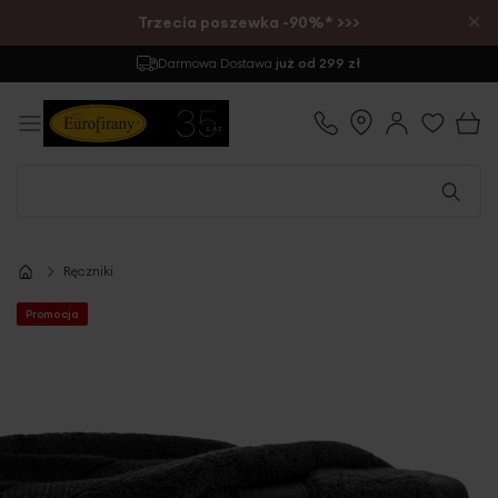
×
Trzecia poszewka -90%* >>>
Darmowa Dostawa
już od 299 zł
Ręczniki
Promocja
Przejdź
na
koniec
galerii