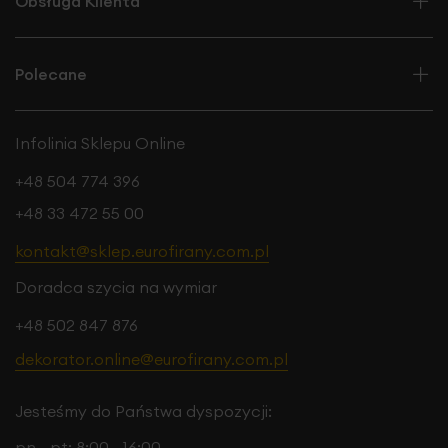
Obsługa Klienta
Polecane
Infolinia Sklepu Online
+48 504 774 396
+48 33 472 55 00
kontakt@sklep.eurofirany.com.pl
Doradca szycia na wymiar
+48 502 847 876
dekorator.online@eurofirany.com.pl
Jesteśmy do Państwa dyspozycji:
pn - pt: 8:00 - 16:00