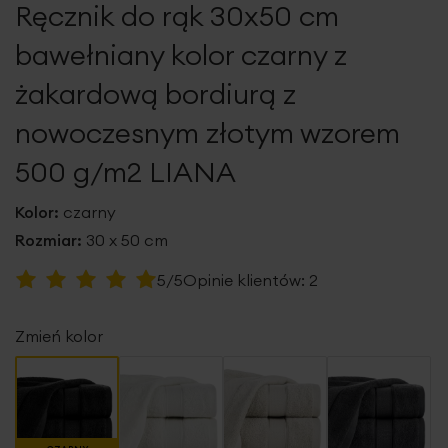
Ręcznik do rąk 30x50 cm
galerii
bawełniany kolor czarny z
żakardową bordiurą z
nowoczesnym złotym wzorem
500 g/m2 LIANA
Kolor:
czarny
Rozmiar:
30 x 50 cm
Ocena:
5/5
Opinie klientów:
2
100
100
% of
Zmień kolor