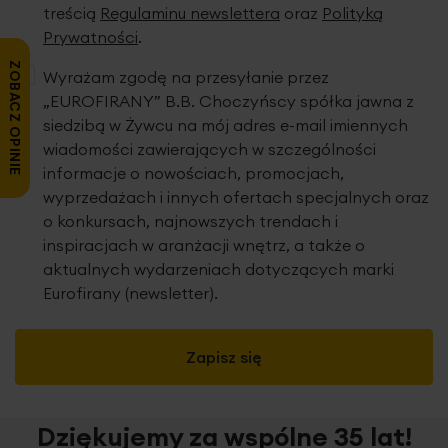
treścią
Regulaminu newslettera
oraz
Polityką
Prywatności
.
ZOBACZ OPINIE
Wyrażam zgodę na przesyłanie przez
„EUROFIRANY” B.B. Choczyńscy spółka jawna z
siedzibą w Żywcu na mój adres e-mail imiennych
wiadomości zawierających w szczególności
informacje o nowościach, promocjach,
wyprzedażach i innych ofertach specjalnych oraz
o konkursach, najnowszych trendach i
inspiracjach w aranżacji wnętrz, a także o
aktualnych wydarzeniach dotyczących marki
Eurofirany (newsletter).
Zapisz się
Dziękujemy za wspólne 35 lat!