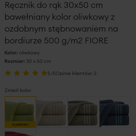
Ręcznik do rąk 30x50 cm
galerii
bawełniany kolor oliwkowy z
ozdobnym stębnowaniem na
bordiurze 500 g/m2 FIORE
Kolor:
oliwkowy
Rozmiar:
30 x 50 cm
Ocena:
5/5
Opinie klientów:
2
100
100
% of
Zmień kolor
OLIWKOWY