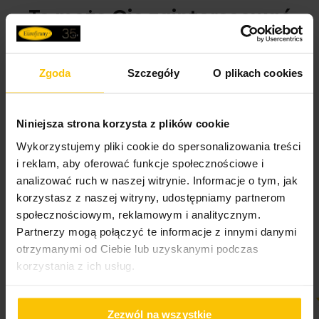
Metka z instrukcją prania jest wszyta w górnym rogu każdego ręcznika. Ręczniki
Pobierz instrukcję użytkowania i bezpieczeństwa produktu
To może Cię zainteresować
kolorowe przed użytkowaniem należy wyprać trzykrotnie bez użycia środków
zmiękczających. Podobne kolory powinny być prane razem. Ręczniki wykonane
metodą pętelkową. Ten typ produkcji wymaga parafinowania włókien w celu ich
ochrony podczas procesu tkania produktu. We wstępnej fazie użytkowania
Zgoda
Szczegóły
O plikach cookies
ręczników pojawia się pylenie, które jest wynikiem wykruszania się parafiny z
włókien. Nie jest ono wadą produktu. Podczas kolejnych procesów prania i w
trakcie użytkowania ręczników pylenie całkowicie ustępuje, jednocześnie zwiększa
Niniejsza strona korzysta z plików cookie
Opinie potwierdzone zakupem
się ich puszystość i chłonność.
Wykorzystujemy pliki cookie do spersonalizowania treści
i reklam, aby oferować funkcje społecznościowe i
analizować ruch w naszej witrynie. Informacje o tym, jak
5%
korzystasz z naszej witryny, udostępniamy partnerom
Na podstawie 28319 opinii. Zobacz niektóre opinie
społecznościowym, reklamowym i analitycznym.
tutaj.
Partnerzy mogą połączyć te informacje z innymi danymi
otrzymanymi od Ciebie lub uzyskanymi podczas
korzystania z ich usług.
Zezwól na wszystkie
100%
100%