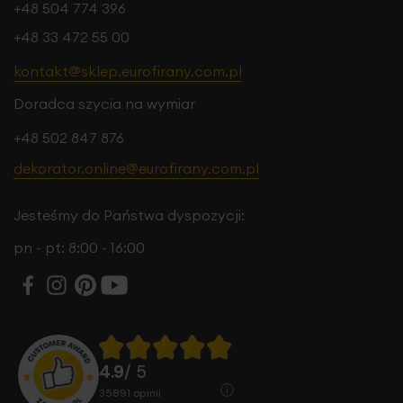
+48 504 774 396
+48 33 472 55 00
kontakt@sklep.eurofirany.com.pl
Doradca szycia na wymiar
+48 502 847 876
dekorator.online@eurofirany.com.pl
Jesteśmy do Państwa dyspozycji:
pn - pt: 8:00 - 16:00
4.9
/ 5
35891
opinii