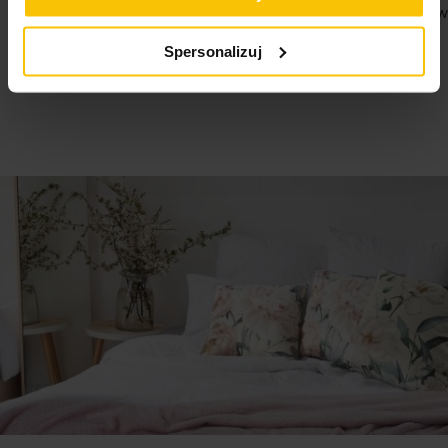
Jestem zadowolona z poziomu usług i
Jestem na w
dostawy
05-08-2026
Spersonalizuj
05-08-2026