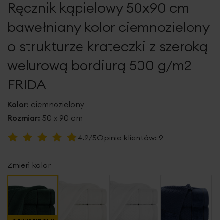
Ręcznik kąpielowy 50x90 cm
galerii
bawełniany kolor ciemnozielony
o strukturze krateczki z szeroką
welurową bordiurą 500 g/m2
FRIDA
Kolor:
ciemnozielony
Rozmiar:
50 x 90 cm
Ocena:
4.9/5
Opinie klientów:
9
98
100
% of
Zmień kolor