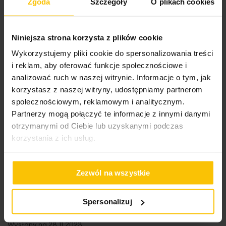
Zgoda
Szczegóły
O plikach cookies
Wysłany na
11.11.2024
trakcie użytkowania ręczników pylenie całkowicie ustępuje, jednocześnie zwiększa
się ich puszystość i chłonność.
Niniejsza strona korzysta z plików cookie
100%
Bardzo przyjemne ręczniki, mięsiste. Kolor na zdjęciu lekko
Wykorzystujemy pliki cookie do spersonalizowania treści
odbiega niż na żywo ale na plus, jest bardziej wyrazisty. Jestem
i reklam, aby oferować funkcje społecznościowe i
bardzo zadowolona.
analizować ruch w naszej witrynie. Informacje o tym, jak
korzystasz z naszej witryny, udostępniamy partnerom
Wysłany na
19.04.2024
społecznościowym, reklamowym i analitycznym.
Partnerzy mogą połączyć te informacje z innymi danymi
otrzymanymi od Ciebie lub uzyskanymi podczas
100%
korzystania z ich usług.
Przyjemny w użytkowaniu. Dobrze wchłania wodę.
Wysłany na
02.04.2024
Zezwól na wszystkie
100%
Spersonalizuj
Dobra jakość
Wysłany na
28.11.2023