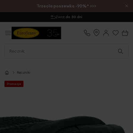
×
Trzecia poszewka -90%* >>>
Wysyłka
1-2 dni
Ręczniki
Promocja
Przejdź
na
koniec
galerii