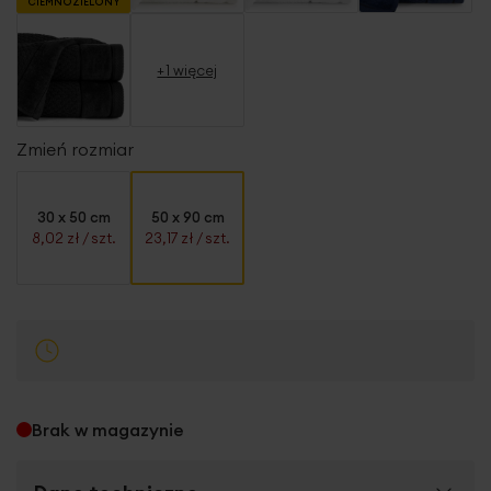
CIEMNOZIELONY
+1 więcej
Zmień rozmiar
30 x 50 cm
50 x 90 cm
8,02 zł
/ szt.
23,17 zł
/ szt.
Brak w magazynie