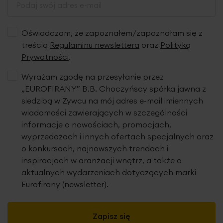
Oświadczam, że zapoznałem/zapoznałam się z
treścią
Regulaminu newslettera
oraz
Polityką
Prywatności
.
Wyrażam zgodę na przesyłanie przez
„EUROFIRANY” B.B. Choczyńscy spółka jawna z
siedzibą w Żywcu na mój adres e-mail imiennych
wiadomości zawierających w szczególności
informacje o nowościach, promocjach,
wyprzedażach i innych ofertach specjalnych oraz
o konkursach, najnowszych trendach i
inspiracjach w aranżacji wnętrz, a także o
aktualnych wydarzeniach dotyczących marki
Eurofirany (newsletter).
Zapisz się