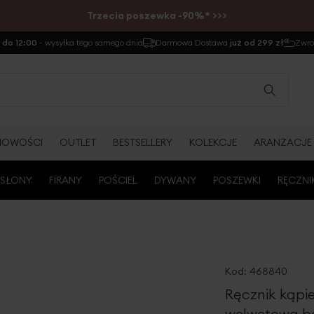
Trzecia poszewka -90%* >>>
do 12:00
- wysyłka tego samego dnia
Darmowa Dostawa
już od 299 zł
Zwr
NOWOŚCI
OUTLET
BESTSELLERY
KOLEKCJE
ARANŻACJE
SŁONY
FIRANY
POŚCIEL
DYWANY
POSZEWKI
RĘCZNI
Kod:
468840
Ręcznik kąpi
welwetową bo