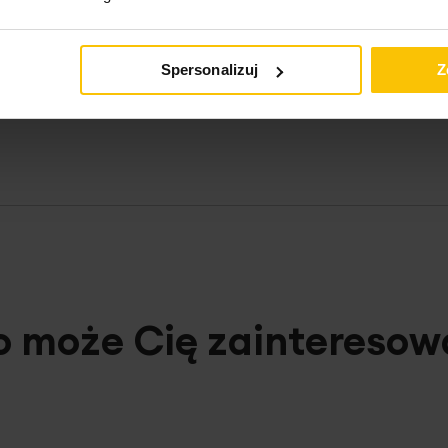
Spersonalizuj
Z
o może Cię zainteresow