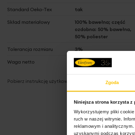
Standard Oeko-Tex
tak
Skład materiałowy
100% bawełna; część
ozdobna: 50% bawełna,
50% poliester
Tolerancja rozmiaru
3%
Waga netto
75 g
Pobierz instrukcję użytkowania i bezpieczeństwa produ
Zgoda
Niniejsza strona korzysta z
Wykorzystujemy pliki cookie 
ruch w naszej witrynie. Inf
reklamowym i analitycznym. 
uzyskanymi podczas korzysta