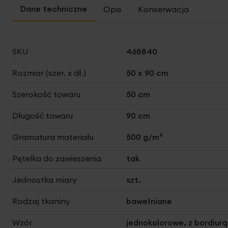
Opis
Konserwacja
Więcej
SKU
468840
informacji
Rozmiar (szer. x dł.)
50 x 90 cm
Szerokość towaru
50 cm
Długość towaru
90 cm
Gramatura materiału
500 g/m²
Pętelka do zawieszenia
tak
Jednostka miary
szt.
Rodzaj tkaniny
bawełniane
Wzór
jednokolorowe, z bordiurą