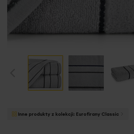
Przejdź
na
początek
Inne produkty z kolekcji:
Eurofirany Classic
galerii