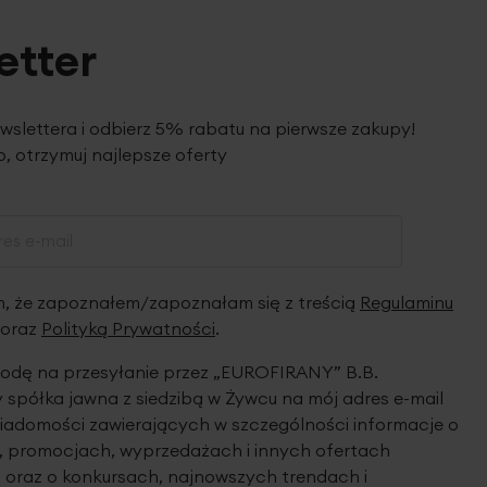
etter
ewslettera i odbierz 5% rabatu na pierwsze zakupy!
, otrzymuj najlepsze oferty
 że zapoznałem/zapoznałam się z treścią
Regulaminu
oraz
Polityką Prywatności
.
dę na przesyłanie przez „EUROFIRANY” B.B.
spółka jawna z siedzibą w Żywcu na mój adres e-mail
iadomości zawierających w szczególności informacje o
 promocjach, wyprzedażach i innych ofertach
 oraz o konkursach, najnowszych trendach i