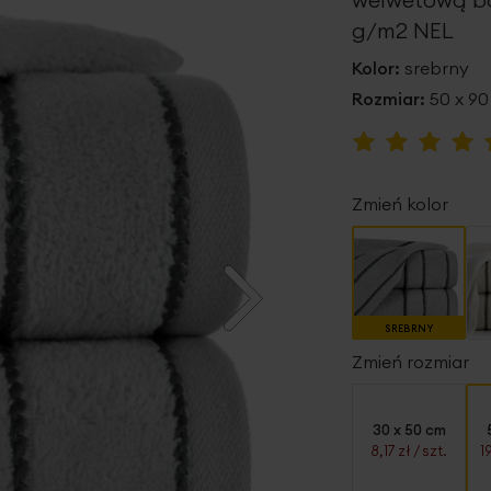
g/m2 NEL
Kolor:
srebrny
Rozmiar:
50 x 9
Ocena:
100
100
% of
Zmień kolor
SREBRNY
Zmień rozmiar
30 x 50 cm
8,17 zł
/ szt.
1