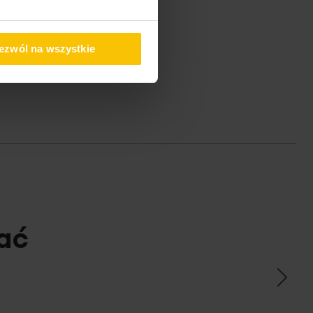
ezwól na wszystkie
ać