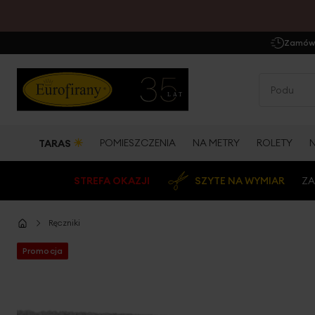
Zamów 
☀
POMIESZCZENIA
NA METRY
ROLETY
TARAS
STREFA OKAZJI
SZYTE NA WYMIAR
ZA
Ręczniki
Promocja
Przejdź
na
koniec