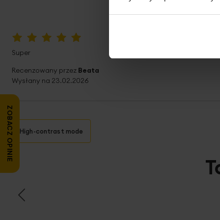
100%
Super
Recenzowany przez
Beata
Wysłany na
23.02.2026
ZOBACZ OPINIE
High-contrast mode
T