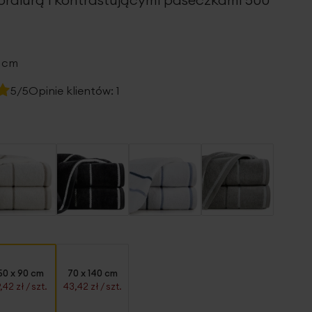
0 cm
5/5
Opinie klientów:
1
50 x 90 cm
70 x 140 cm
9,42 zł
/ szt.
43,42 zł
/ szt.