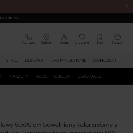
×
ot
do 30 dni
Kontakt
Salony
Konto
Ulubione
Blog
Koszyk
STYLE
DESIGN 91
EVA MINGE HOME
NA PREZENT
KI
NARZUTY
KOCE
OBRUSY
DEKORACJE
elowy 50x90 cm bawełniany kolor srebrny z
rdiurą i kontrastującymi paseczkami 500