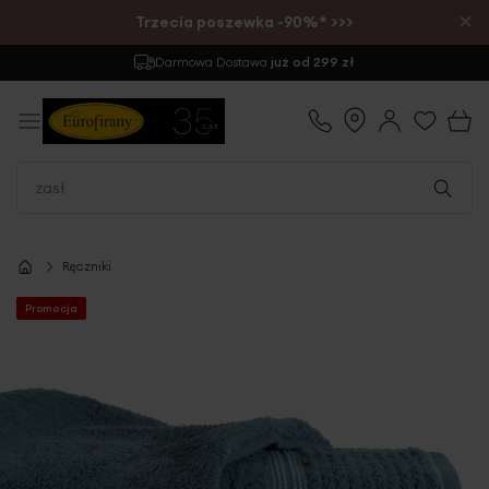
×
Trzecia poszewka -90%* >>>
Darmowa Dostawa
już od 299 zł
Ręczniki
Promocja
Przejdź
na
koniec
galerii