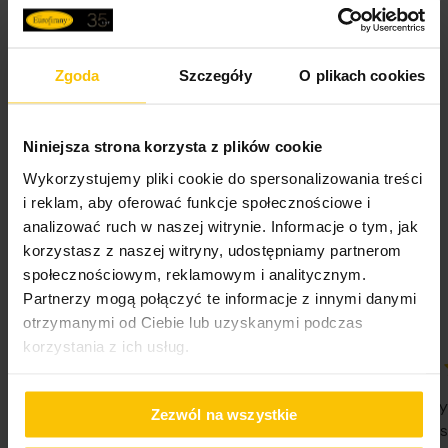
40% poliester
Tolerancja rozmiaru
3%
2
gramatura: 450 g/m
Waga netto
207 g
Zgoda
Szczegóły
O plikach cookies
Metka z instrukcją prania jest wszyta w górnym rogu każdego ręcznika. Ręczniki
Pobierz instrukcję użytkowania i bezpieczeństwa produktu
Opinie potwierdzone zakupem
kolorowe przed użytkowaniem należy wyprać trzykrotnie bez użycia środków
Niniejsza strona korzysta z plików cookie
zmiękczających. Podobne kolory powinny być prane razem. Ręczniki wykonane
metodą pętelkową. Ten typ produkcji wymaga parafinowania włókien w celu ich
Wykorzystujemy pliki cookie do spersonalizowania treści
ochrony podczas procesu tkania produktu. We wstępnej fazie użytkowania
i reklam, aby oferować funkcje społecznościowe i
ręczników pojawia się pylenie, które jest wynikiem wykruszania się parafiny z
5%
analizować ruch w naszej witrynie. Informacje o tym, jak
Na podstawie 28332 opinii. Zobacz niektóre opinie
włókien. Nie jest ono wadą produktu. Podczas kolejnych procesów prania i w
korzystasz z naszej witryny, udostępniamy partnerom
trakcie użytkowania ręczników pylenie całkowicie ustępuje, jednocześnie zwiększa
tutaj.
się ich puszystość i chłonność.
społecznościowym, reklamowym i analitycznym.
Partnerzy mogą połączyć te informacje z innymi danymi
otrzymanymi od Ciebie lub uzyskanymi podczas
korzystania z ich usług.
100%
100%
WSZYSTKO SPRAWNIE SZYBKA
Nie pierwsz
Zezwól na wszystkie
DOSTAWA POLECAM
Państwa Je