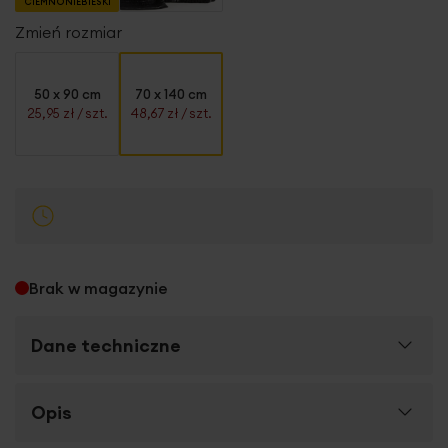
CIEMNONIEBIESKI
Zmień rozmiar
50 x 90 cm
70 x 140 cm
25,95 zł
/ szt.
48,67 zł
/ szt.
Brak w magazynie
Dane techniczne
Więcej
Opis
SKU
425417
informacji