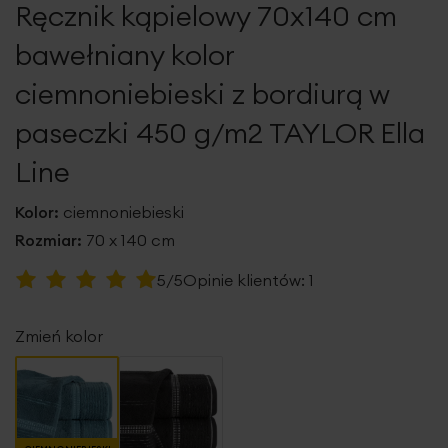
Ręcznik kąpielowy 70x140 cm
galerii
bawełniany kolor
ciemnoniebieski z bordiurą w
paseczki 450 g/m2 TAYLOR Ella
Line
Kolor:
ciemnoniebieski
Rozmiar:
70 x 140 cm
Ocena:
5/5
Opinie klientów:
1
100
100
% of
Zmień kolor