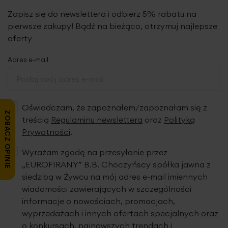
Zapisz się do newslettera i odbierz 5% rabatu na
pierwsze zakupy! Bądź na bieżąco, otrzymuj najlepsze
oferty
Adres e-mail
Oświadczam, że zapoznałem/zapoznałam się z
ZOBACZ OPINIE
treścią
Regulaminu newslettera
oraz
Polityką
Prywatności
.
Wyrażam zgodę na przesyłanie przez
„EUROFIRANY” B.B. Choczyńscy spółka jawna z
siedzibą w Żywcu na mój adres e-mail imiennych
wiadomości zawierających w szczególności
informacje o nowościach, promocjach,
wyprzedażach i innych ofertach specjalnych oraz
o konkursach, najnowszych trendach i