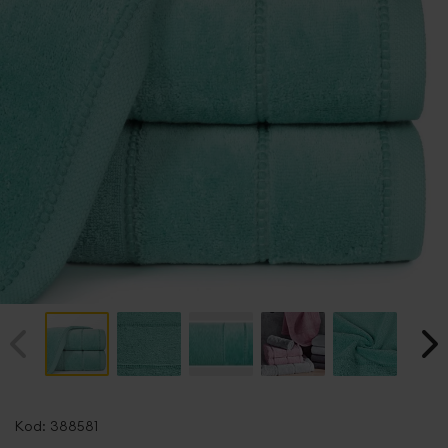
Przejdź
na
Kod:
388581
początek