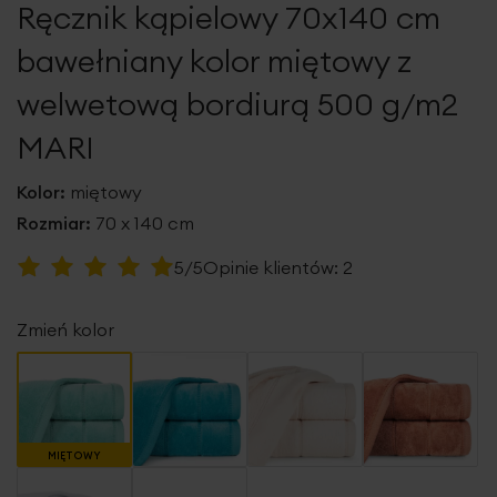
Ręcznik kąpielowy 70x140 cm
galerii
bawełniany kolor miętowy z
welwetową bordiurą 500 g/m2
MARI
Kolor:
miętowy
Rozmiar:
70 x 140 cm
Ocena:
5/5
Opinie klientów:
2
100
100
% of
Zmień kolor
MIĘTOWY