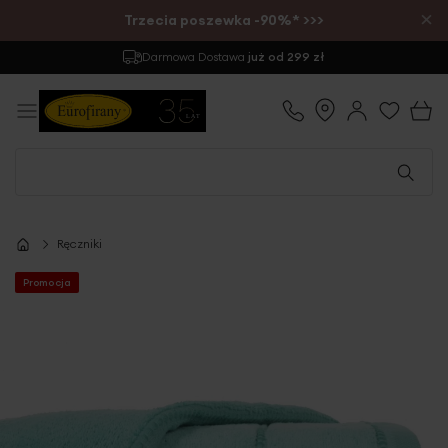
×
Trzecia poszewka -90%* >>>
Darmowa Dostawa
już od 299 zł
Ręczniki
Promocja
Przejdź
na
koniec
galerii