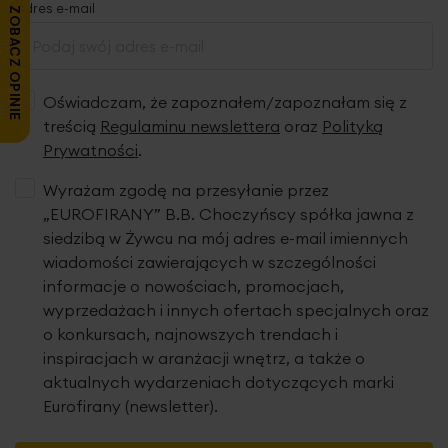
Adres e-mail
ZOBACZ OPINIE
Oświadczam, że zapoznałem/zapoznałam się z
treścią
Regulaminu newslettera
oraz
Polityką
Prywatności
.
Wyrażam zgodę na przesyłanie przez
„EUROFIRANY” B.B. Choczyńscy spółka jawna z
siedzibą w Żywcu na mój adres e-mail imiennych
wiadomości zawierających w szczególności
informacje o nowościach, promocjach,
wyprzedażach i innych ofertach specjalnych oraz
o konkursach, najnowszych trendach i
inspiracjach w aranżacji wnętrz, a także o
aktualnych wydarzeniach dotyczących marki
Eurofirany (newsletter).