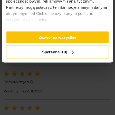
społecznościowym, reklamowym i analitycznym.
100%
Partnerzy mogą połączyć te informacje z innymi danymi
Piękne soczyste kolory ręczników
otrzymanymi od Ciebie lub uzyskanymi podczas
Wysłany na
15.05.2022
korzystania z ich usług.
Zezwól na wszystkie
100%
Można złożyć zamówienie telefonicznie, wszystko ustalić,
doradztwo
Spersonalizuj
Wysłany na
11.04.2022
100%
Bambus rządzi 😃
Wysłany na
29.01.2022
100%