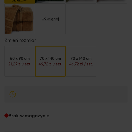
OLIWKOWY
+6 więcej
Zmień rozmiar
50 x 90 cm
70 x 140 cm
70 x 140 cm
21,29 zł
/ szt.
46,72 zł
/ szt.
46,72 zł
/ szt.
Brak w magazynie