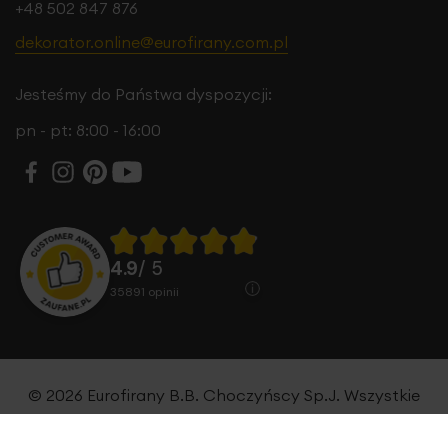
+48 502 847 876
dekorator.online@eurofirany.com.pl
Jesteśmy do Państwa dyspozycji:
pn - pt: 8:00 - 16:00
4.9
/ 5
35891
opinii
© 2026 Eurofirany B.B. Choczyńscy Sp.J. Wszystkie
prawa zastrzeżone.