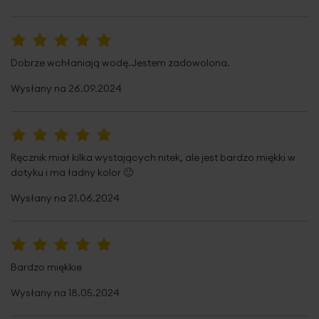
metodą pętelkową. Ten typ produkcji wymaga parafinowania włókien w celu ich
ochrony podczas procesu tkania produktu. We wstępnej fazie użytkowania
ręczników pojawia się pylenie, które jest wynikiem wykruszania się parafiny z
100%
włókien. Nie jest ono wadą produktu. Podczas kolejnych procesów prania i w
Dobrze wchłaniają wodę.Jestem zadowolona.
trakcie użytkowania ręczników pylenie całkowicie ustępuje, jednocześnie zwiększa
Wysłany na
26.09.2024
się ich puszystość i chłonność.
100%
Ręcznik miał kilka wystających nitek, ale jest bardzo miękki w
dotyku i ma ładny kolor 🙂
Wysłany na
21.06.2024
100%
Bardzo miękkie
Wysłany na
18.05.2024