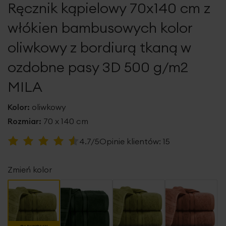
Ręcznik kąpielowy 70x140 cm z
galerii
włókien bambusowych kolor
oliwkowy z bordiurą tkaną w
ozdobne pasy 3D 500 g/m2
MILA
Kolor:
oliwkowy
Rozmiar:
70 x 140 cm
Ocena:
4.7/5
Opinie klientów:
15
93
100
% of
Zmień kolor