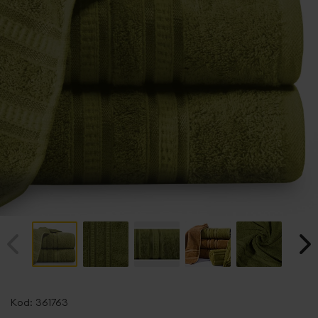
Przejdź
na
Kod:
361763
początek