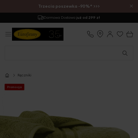
×
Trzecia poszewka -90%* >>>
Darmowa Dostawa
już od 299 zł
Ręczniki
Promocja
Przejdź
na
koniec
galerii