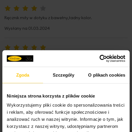
80%
Ręcznik miły w dotyku z bawełny,ładny kolor.
Wysłany na
01.03.2024
100%
produkt spełnił moje oczekiwanie jest super
Wysłany na
18.01.2024
Zgoda
Szczegóły
O plikach cookies
100%
Niniejsza strona korzysta z plików cookie
Zwroty na koszt klienta to nie jest przemyślana Polityka wobec
klienta.
Wykorzystujemy pliki cookie do spersonalizowania treści
i reklam, aby oferować funkcje społecznościowe i
Wysłany na
21.11.2023
analizować ruch w naszej witrynie. Informacje o tym, jak
korzystasz z naszej witryny, udostępniamy partnerom