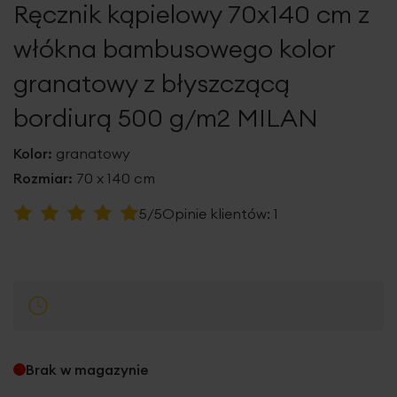
Ręcznik kąpielowy 70x140 cm z
galerii
włókna bambusowego kolor
granatowy z błyszczącą
bordiurą 500 g/m2 MILAN
Kolor:
granatowy
Rozmiar:
70 x 140 cm
Ocena:
5/5
Opinie klientów:
1
100
100
% of
Brak w magazynie