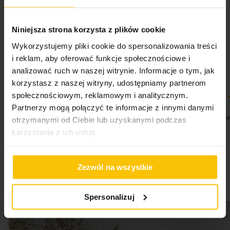
ręczników pojawia się pylenie, które jest wynikiem wykruszania się parafiny z
5%
włókien. Nie jest ono wadą produktu. Podczas kolejnych procesów prania i w
Na podstawie 28319 opinii. Zobacz niektóre opinie
Niniejsza strona korzysta z plików cookie
trakcie użytkowania ręczników pylenie całkowicie ustępuje, jednocześnie zwiększa
tutaj.
się ich puszystość i chłonność.
Wykorzystujemy pliki cookie do spersonalizowania treści
i reklam, aby oferować funkcje społecznościowe i
analizować ruch w naszej witrynie. Informacje o tym, jak
korzystasz z naszej witryny, udostępniamy partnerom
społecznościowym, reklamowym i analitycznym.
Partnerzy mogą połączyć te informacje z innymi danymi
100%
100%
Jestem zadowolona z poziomu usług i
Jestem na w
otrzymanymi od Ciebie lub uzyskanymi podczas
dostawy
korzystania z ich usług.
05-08-2026
05-08-2026
Zezwól na wszystkie
Spersonalizuj