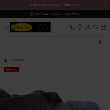
×
Trzecia poszewka -90%* >>>
Darmowa Dostawa
już od 299 zł
Ręczniki
Promocja
Przejdź
na
koniec
galerii