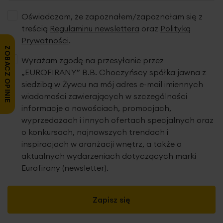
Oświadczam, że zapoznałem/zapoznałam się z
treścią
Regulaminu newslettera
oraz
Polityką
Prywatności
.
ZOBACZ OPINIE
Wyrażam zgodę na przesyłanie przez
„EUROFIRANY” B.B. Choczyńscy spółka jawna z
siedzibą w Żywcu na mój adres e-mail imiennych
wiadomości zawierających w szczególności
informacje o nowościach, promocjach,
wyprzedażach i innych ofertach specjalnych oraz
o konkursach, najnowszych trendach i
inspiracjach w aranżacji wnętrz, a także o
aktualnych wydarzeniach dotyczących marki
Eurofirany (newsletter).
Zapisz się