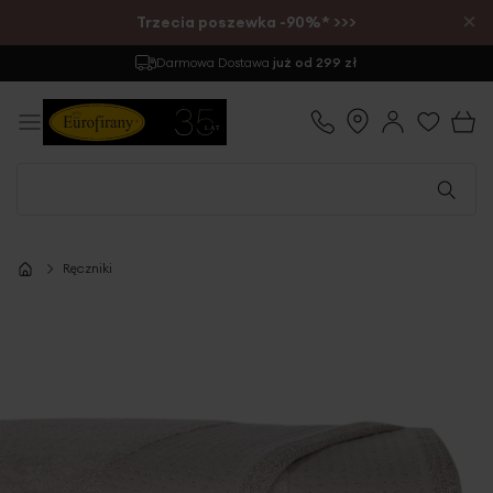
×
Trzecia poszewka -90%* >>>
Darmowa Dostawa
już od 299 zł
Ręczniki
Przejdź
na
koniec
galerii