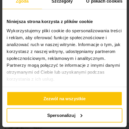
Zgoda
Szczegóły
O plikach cookies
Niniejsza strona korzysta z plików cookie
100%
Produkt zgodny z oczekiwaniem
Wykorzystujemy pliki cookie do spersonalizowania treści
i reklam, aby oferować funkcje społecznościowe i
Wysłany na
02.03.2022
analizować ruch w naszej witrynie. Informacje o tym, jak
korzystasz z naszej witryny, udostępniamy partnerom
społecznościowym, reklamowym i analitycznym.
High-contrast mode
Partnerzy mogą połączyć te informacje z innymi danymi
otrzymanymi od Ciebie lub uzyskanymi podczas
korzystania z ich usług.
To może Cię zainteresować
Zezwól na wszystkie
Spersonalizuj