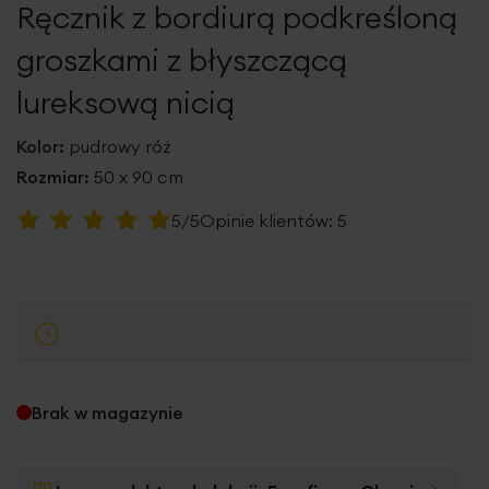
Ręcznik z bordiurą podkreśloną
galerii
groszkami z błyszczącą
lureksową nicią
Kolor:
pudrowy róż
Rozmiar:
50 x 90 cm
Ocena:
5/5
Opinie klientów:
5
100
100
% of
Brak w magazynie