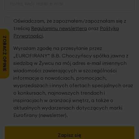
Oświadczam, że zapoznałem/zapoznałam się z
treścią
Regulaminu newslettera
oraz
Polityką
Prywatności
.
ZOBACZ OPINIE
Wyrażam zgodę na przesyłanie przez
„EUROFIRANY” B.B. Choczyńscy spółka jawna z
siedzibą w Żywcu na mój adres e-mail imiennych
wiadomości zawierających w szczególności
informacje o nowościach, promocjach,
wyprzedażach i innych ofertach specjalnych oraz
o konkursach, najnowszych trendach i
inspiracjach w aranżacji wnętrz, a także o
aktualnych wydarzeniach dotyczących marki
Eurofirany (newsletter).
Zapisz się