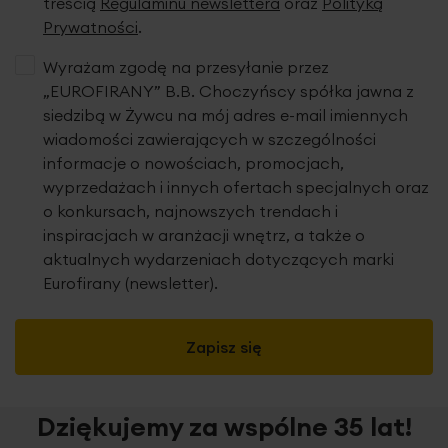
treścią
Regulaminu newslettera
oraz
Polityką
będzie konieczny przy czyszczeniu okna.
napinacze boczne tkaniny
(zaczepy do żyłek)
Prywatności
.
mocowane od spodu skrzydła, 2 sztuki
(System Stop Now)
Wyrażam zgodę na przesyłanie przez
instrukcja montażu
„EUROFIRANY” B.B. Choczyńscy spółka jawna z
Zestaw zawiera wszystkie elementy.
Wyjmujesz roletę z
siedzibą w Żywcu na mój adres e-mail imiennych
paczki i
dzięki systemowi EASY ON
wieszasz w kilka
wiadomości zawierających w szczególności
sekund, bez składania i wiercenia!
informacje o nowościach, promocjach,
wyprzedażach i innych ofertach specjalnych oraz
Dodatkowo, na życzenie klient może otrzymać
: uchwyty
o konkursach, najnowszych trendach i
pod wywietrznik, uchwyty inwazyjne, taśmę dwustronną do
inspiracjach w aranżacji wnętrz, a także o
przyklejenia rolety.
aktualnych wydarzeniach dotyczących marki
Eurofirany (newsletter).
Informacje techniczne w zakładce
"WYMIAROWANIE I
INSTRUKCJA"
Zapisz się
Dziękujemy za wspólne 35 lat!