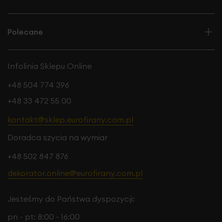
Polecane
Infolinia Sklepu Online
+48 504 774 396
+48 33 472 55 00
kontakt@sklep.eurofirany.com.pl
Doradca szycia na wymiar
+48 502 847 876
dekorator.online@eurofirany.com.pl
Jesteśmy do Państwa dyspozycji:
pn - pt: 8:00 - 16:00