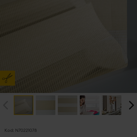
Przejdź
na
Kod:
N70221078
początek