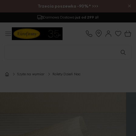
×
Trzecia poszewka -90%* >>>
Darmowa Dostawa
już od 299 zł
Szyte na wymiar
Rolety Dzień Noc
Przejdź
na
koniec
galerii