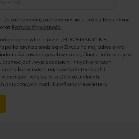
 że zapoznałem/zapoznałam się z treścią
Regulaminu
oraz
Polityką Prywatności
.
dę na przesyłanie przez „EUROFIRANY” B.B.
spółka jawna z siedzibą w Żywcu na mój adres e-mail
iadomości zawierających w szczególności informacje o
 promocjach, wyprzedażach i innych ofertach
 oraz o konkursach, najnowszych trendach i
 w aranżacji wnętrz, a także o aktualnych
h dotyczących marki Eurofirany (newsletter).