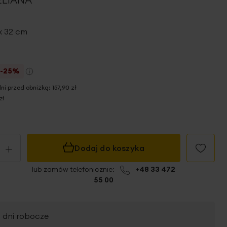
 x 32 cm
-25%
dni przed obniżką:
157,90 zł
zł
+
Dodaj do koszyka
lub zamów telefonicznie:
+48 33 472
55 00
2 dni robocze