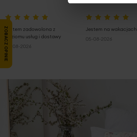
100%
100%
Jestem zadowolona z
Jestem na wakacjach
ZOBACZ OPINIE
poziomu usług i dostawy
05-08-2026
05-08-2026