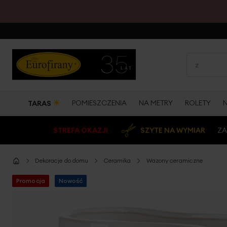
☀
POMIESZCZENIA
NA METRY
ROLETY
TARAS
STREFA OKAZJI
SZYTE NA WYMIAR
ZA
Dekoracje do domu
Ceramika
Wazony ceramiczne
Promocja
Nowość
Przejdź
na
koniec