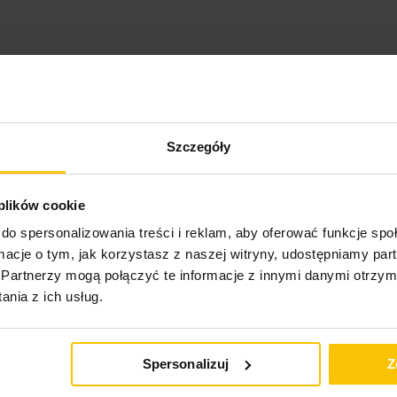
o może Cię zainteresow
Szczegóły
 plików cookie
do spersonalizowania treści i reklam, aby oferować funkcje sp
nie potwierdzone zaku
ormacje o tym, jak korzystasz z naszej witryny, udostępniamy p
Partnerzy mogą połączyć te informacje z innymi danymi otrzym
nia z ich usług.
5%
Na podstawie 28319 opinii. Zobacz niektóre opinie tutaj.
Spersonalizuj
Z