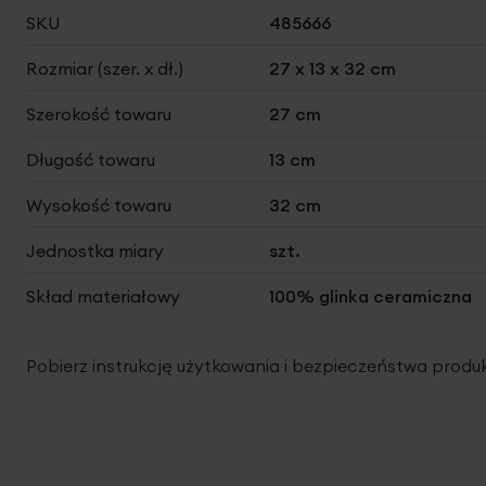
Więcej
SKU
485666
informacji
Rozmiar (szer. x dł.)
27 x 13 x 32 cm
Szerokość towaru
27 cm
Długość towaru
13 cm
Wysokość towaru
32 cm
Jednostka miary
szt.
Skład materiałowy
100% glinka ceramiczna
Pobierz instrukcję użytkowania i bezpieczeństwa produ