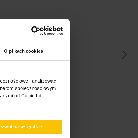
ać
O plikach cookies
ołecznościowe i analizować
pem
artnerom społecznościowym,
anymi od Ciebie lub
ezwól na wszystkie