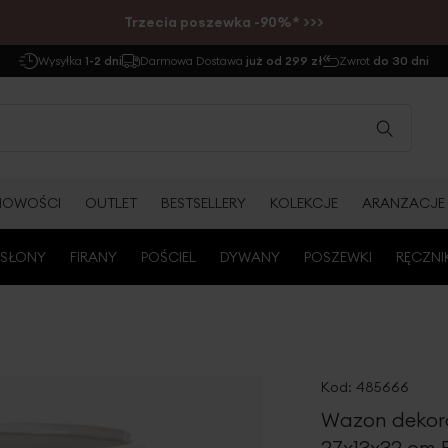
Trzecia poszewka -90%* >>>
Wysyłka
1-2 dni
Darmowa Dostawa
już od 299 zł
Zwrot
do 30 dni
NOWOŚCI
OUTLET
BESTSELLERY
KOLEKCJE
ARANŻACJE
SŁONY
FIRANY
POŚCIEL
DYWANY
POSZEWKI
RĘCZNI
Kod:
485666
Wazon dekor
27x13x32 cm 