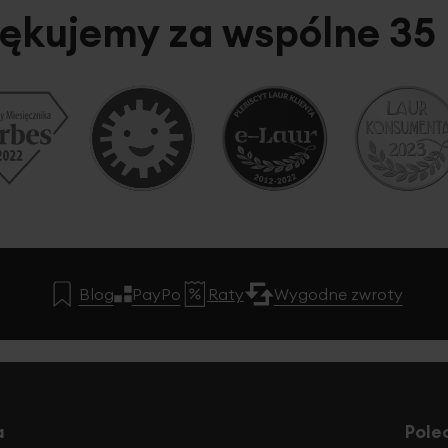
ękujemy za wspólne 35 
Blog
PayPo
Raty
Wygodne zwroty
a
Pole