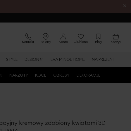
×
Kontakt
Salony
Konto
Ulubione
Blog
Koszyk
STYLE
DESIGN 91
EVA MINGE HOME
NA PREZENT
KI
NARZUTY
KOCE
OBRUSY
DEKORACJE
acyjny kremowy zdobiony kwiatami 3D
ELIANA