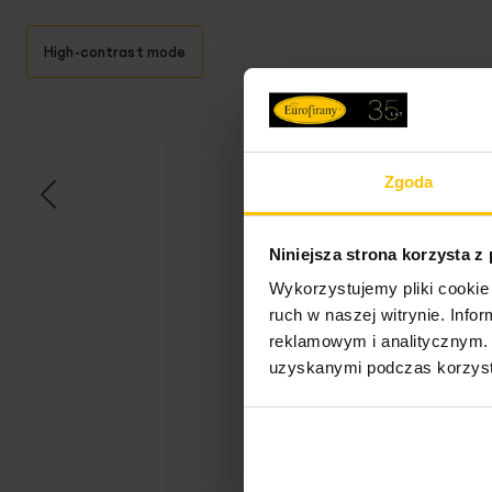
High-contrast mode
T
Zgoda
Niniejsza strona korzysta z
Wykorzystujemy pliki cookie 
Opi
ruch w naszej witrynie. Inf
reklamowym i analitycznym. 
uzyskanymi podczas korzysta