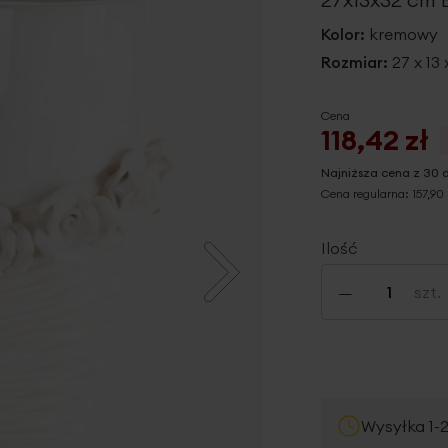
Kolor:
kremowy
Rozmiar:
27 x 13
Cena
118,42 zł
Najniższa cena z 30 
Cena regularna:
157,90 
Ilość
-
szt.
Wysyłka 1-