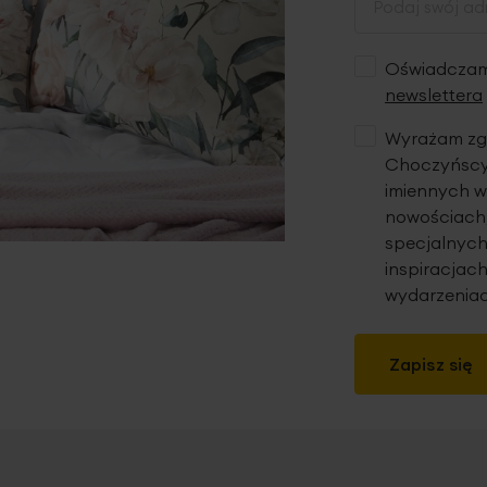
Oświadczam,
newslettera
Wyrażam zgo
Choczyńscy 
imiennych w
nowościach,
specjalnych
inspiracjach
wydarzeniac
Zapisz się