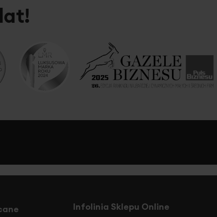
lat!
Infolinia Sklepu Online
cane