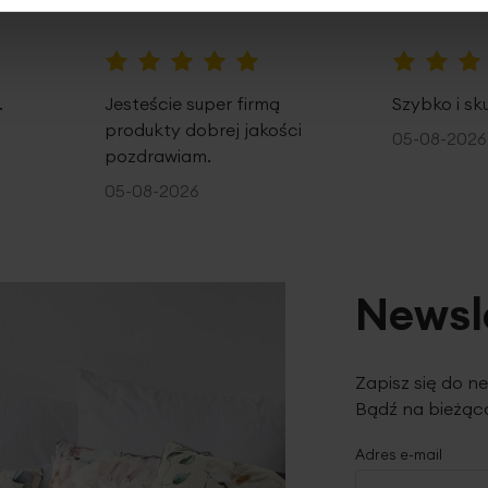
100%
100%
.
Jesteście super firmą
Szybko i sk
produkty dobrej jakości
05-08-2026
pozdrawiam.
05-08-2026
Newsl
Zapisz się do n
Bądź na bieżąco
Adres e-mail