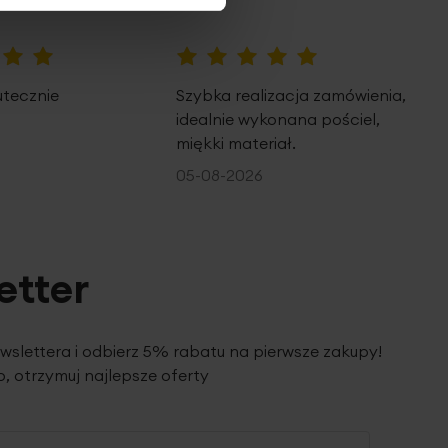
100%
utecznie
Szybka realizacja zamówienia,
idealnie wykonana pościel,
miękki materiał.
05-08-2026
etter
ewslettera i odbierz 5% rabatu na pierwsze zakupy!
, otrzymuj najlepsze oferty