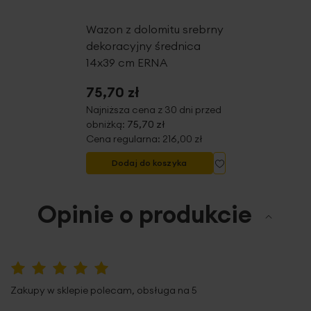
Zaleca się czyszczenie tylko wilgoną, delikatną ściereczką
Wazon z dolomitu srebrny
dekoracyjny średnica
Dane techniczne:
14x39 cm ERNA
75,70 zł
długość: 20 cm
Najniższa cena z 30 dni przed
szerokość: 13 cm
obniżką:
75,70 zł
wysokość: 46 cm
Cena regularna:
216,00 zł
skład: 100 % dolomit
Dodaj do listy życ
Dodaj do koszyka
Opinie o produkcie
100%
Zakupy w sklepie polecam, obsługa na 5