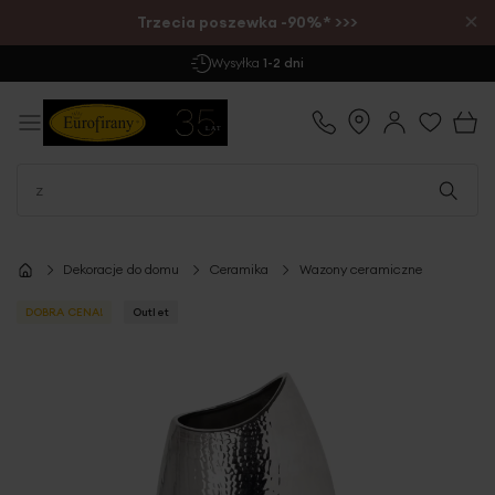
×
Trzecia poszewka -90%* >>>
Darmowa Dostawa
już od 299 zł
Dekoracje do domu
Ceramika
Wazony ceramiczne
DOBRA CENA!
Outlet
Przejdź
na
koniec
galerii