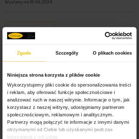
Wysłany na
18.06.2024
High-contrast mode
To może Cię zainteresować
Zgoda
Szczegóły
O plikach cookies
Niniejsza strona korzysta z plików cookie
Wykorzystujemy pliki cookie do spersonalizowania treści
i reklam, aby oferować funkcje społecznościowe i
Opinie potwierdzone zakupem
analizować ruch w naszej witrynie. Informacje o tym, jak
korzystasz z naszej witryny, udostępniamy partnerom
społecznościowym, reklamowym i analitycznym.
Partnerzy mogą połączyć te informacje z innymi danymi
5%
otrzymanymi od Ciebie lub uzyskanymi podczas
Na podstawie 28332 opinii. Zobacz niektóre opinie
korzystania z ich usług.
tutaj.