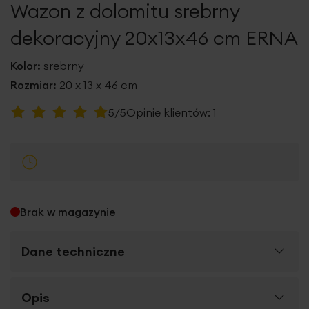
Wazon z dolomitu srebrny
galerii
dekoracyjny 20x13x46 cm ERNA
Kolor:
srebrny
Rozmiar:
20 x 13 x 46 cm
Ocena:
5/5
Opinie klientów:
1
100
100
% of
Brak w magazynie
Dane techniczne
Więcej
Opis
SKU
403422
informacji