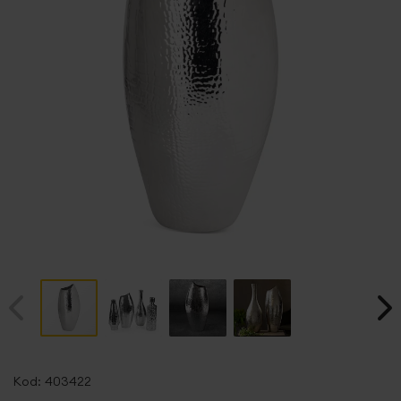
Przejdź
na
Kod:
403422
początek