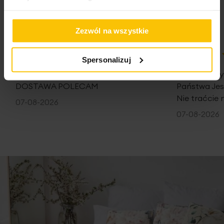
Zezwól na wszystkie
Spersonalizuj
100%
100%
WSZYSTKO SPRAWNIE SZYBKA
Nie pierwsz
DOSTAWA POLECAM
Państwa Je
Nie traćcie 
07-08-2026
07-08-2026