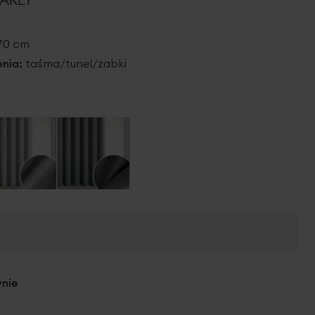
270 cm
nia:
taśma/tunel/żabki
ynie