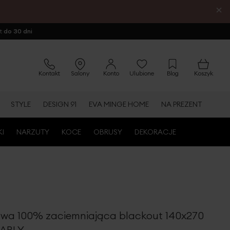
×
ot
do 30 dni
Kontakt
Salony
Konto
Ulubione
Blog
Koszyk
STYLE
DESIGN 91
EVA MINGE HOME
NA PREZENT
KI
NARZUTY
KOCE
OBRUSY
DEKORACJE
wa 100% zaciemniająca blackout 140x270
CARLY