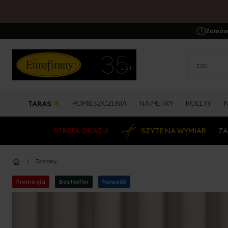
Zamów 
☀
POMIESZCZENIA
NA METRY
ROLETY
TARAS
STREFA OKAZJI
SZYTE NA WYMIAR
ZA
Zasłony
Promocja
Bestseller
Nowość
Przejdź
na
koniec