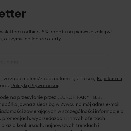
etter
ewslettera i odbierz 5% rabatu na pierwsze zakupy!
, otrzymuj najlepsze oferty
 że zapoznałem/zapoznałam się z treścią
Regulaminu
oraz
Polityką Prywatności
.
dę na przesyłanie przez „EUROFIRANY” B.B.
spółka jawna z siedzibą w Żywcu na mój adres e-mail
iadomości zawierających w szczególności informacje o
 promocjach, wyprzedażach i innych ofertach
 oraz o konkursach, najnowszych trendach i