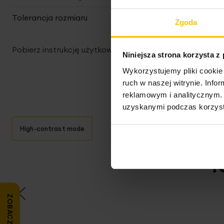
Tolerancja rozmiaru
5%
Zgoda
Pobierz instrukcję użytkowania i bezpieczeństwa produ
Niniejsza strona korzysta z
Wykorzystujemy pliki cookie 
ruch w naszej witrynie. Inf
reklamowym i analitycznym. 
uzyskanymi podczas korzysta
High-contrast mode
T
ZOBACZ OPINIE