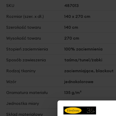
Więcej
SKU
487013
informacji
Rozmiar (szer. x dł.)
140 x 270 cm
Szerokość towaru
140 cm
Wysokość towaru
270 cm
Stopień zaciemnienia
100% zaciemnienia
Sposób zawieszenia
taśma/tunel/żabki
Rodzaj tkaniny
zaciemniające, blackout
Wzór
jednokolorowe
Gramatura materiału
135 g/m²
Jednostka miary
szt.
Skład materiałowy
100% poliester