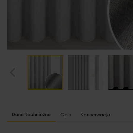
Przejdź
na
początek
Opis
Konserwacja
galerii