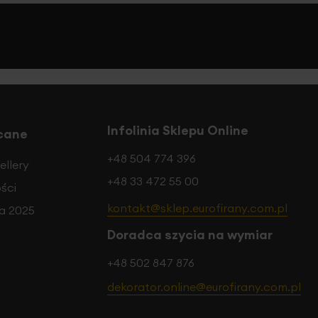
Infolinia Sklepu Online
cane
+48 504 774 396
ellery
+48 33 472 55 00
ści
kontakt@sklep.eurofirany.com.pl
a 2025
Doradca szycia na wymiar
+48 502 847 876
dekorator.online@eurofirany.com.pl