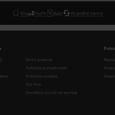
Blog
PayPo
Raty
Wygodne zwroty
a
Pole
i
Nota prawna
Bests
Polityka prywatności
Nowo
tera
Polityka cookies
Święt
Dla firm
Doradca szycia na wymiar