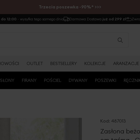
Trzecia poszewka -90%* >>>
do 12:00
- wysyłka tego samego dnia
Darmowa Dostawa
już od 299 zł
Zwr
NOWOŚCI
OUTLET
BESTSELLERY
KOLEKCJE
ARANŻACJE
SŁONY
FIRANY
POŚCIEL
DYWANY
POSZEWKI
RĘCZNI
Kod:
487013
Zasłona beżo
cm taśma - 