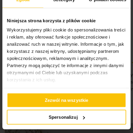
wykończone, co podkreśla wysoką jakość wykonania i
Waga netto
1400 g
zapewnia nienaganny wygląd w codziennym użytkowaniu.
Nie suszyć w suszarce bębnowej
5%
Niniejsza strona korzysta z plików cookie
Cechy produktu:
Na podstawie 28332 opinii. Zobacz niektóre opinie
Pobierz instrukcję użytkowania i bezpieczeństwa produktu
tutaj.
Wykorzystujemy pliki cookie do spersonalizowania treści
tkanina o wyrazistej strukturze naturalnego splotu
i reklam, aby oferować funkcje społecznościowe i
elegancka, matowa powierzchnia o płóciennym
analizować ruch w naszej witrynie. Informacje o tym, jak
charakterze
korzystasz z naszej witryny, udostępniamy partnerom
system flex zapewniający powtarzalne, głębokie
społecznościowym, reklamowym i analitycznym.
plisy
Partnerzy mogą połączyć te informacje z innymi danymi
100%
100%
estetyczne wykończenie boków i dolnej krawędzi
otrzymanymi od Ciebie lub uzyskanymi podczas
WSZYSTKO SPRAWNIE SZYBKA
Nie pierwsz
stabilne ułożenie zasłony na szynie sufitowej
korzystania z ich usług.
DOSTAWA POLECAM
Państwa Je
idealna do nowoczesnych, minimalistycznych i
Nie traćcie 
07-08-2026
eleganckich wnętrz
07-08-2026
Zezwól na wszystkie
Dane techniczne:
Spersonalizuj