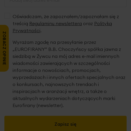
Oświadczam, że zapoznałem/zapoznałam się z
treścią
Regulaminu newslettera
oraz
Polityką
Prywatności
.
ZOBACZ OPINIE
Wyrażam zgodę na przesyłanie przez
„EUROFIRANY” B.B. Choczyńscy spółka jawna z
siedzibą w Żywcu na mój adres e-mail imiennych
wiadomości zawierających w szczególności
informacje o nowościach, promocjach,
wyprzedażach i innych ofertach specjalnych oraz
o konkursach, najnowszych trendach i
inspiracjach w aranżacji wnętrz, a także o
aktualnych wydarzeniach dotyczących marki
Eurofirany (newsletter).
Zapisz się