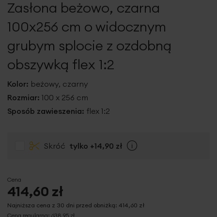
Zasłona beżowo, czarna
galerii
100x256 cm o widocznym
grubym splocie z ozdobną
obszywką flex 1:2
Kolor:
beżowy, czarny
Rozmiar:
100 x 256 cm
Sposób zawieszenia:
flex 1:2
Skróć
tylko
+14,90 zł
Info
Cena
414,60 zł
Najniższa cena z 30 dni przed obniżką:
414,60 zł
Cena regularna:
638,95 zł