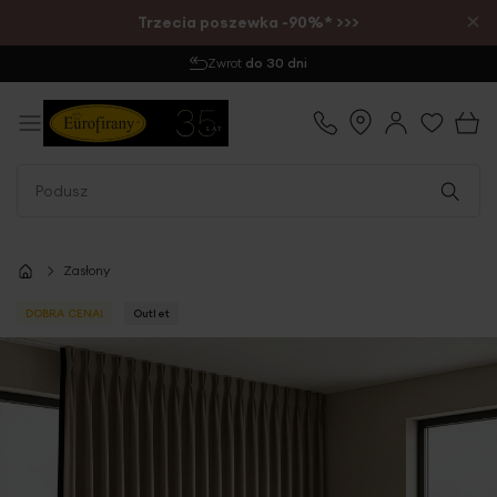
×
Trzecia poszewka -90%* >>>
Zwrot
do 30 dni
Zasłony
DOBRA CENA!
Outlet
Przejdź
na
koniec
galerii