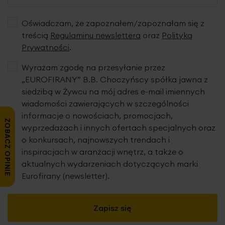
Oświadczam, że zapoznałem/zapoznałam się z
treścią
Regulaminu newslettera
oraz
Polityką
Prywatności
.
Wyrażam zgodę na przesyłanie przez
„EUROFIRANY” B.B. Choczyńscy spółka jawna z
siedzibą w Żywcu na mój adres e-mail imiennych
wiadomości zawierających w szczególności
informacje o nowościach, promocjach,
ZOBACZ OPINIE
wyprzedażach i innych ofertach specjalnych oraz
o konkursach, najnowszych trendach i
inspiracjach w aranżacji wnętrz, a także o
aktualnych wydarzeniach dotyczących marki
Eurofirany (newsletter).
Zapisz się