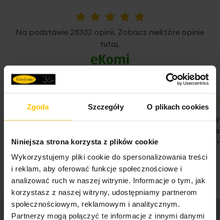
Jednostka miary
szt.
Uniwersalna taśma marszcząca z funkcją tunelu
, daje
Skład materiałowy
100% poliester
możliwość zawieszenia zasłony poprzez naciągnięcie jej
5%
Na podstawie 28332 opinii. Zobacz niektóre opinie
na drążek karnisza, jak i tradycyjnie z użyciem żabek lub
tutaj.
haczyków.
Pobierz instrukcję użytkowania i bezpieczeństwa produktu
Kolekcję zasłon DORA
zaprojektowaliśmy w wielu
rozmiarach oraz we wszystkich najpopularniejszych
sposobach zawieszenia - z pewnością znajdziesz najlepiej
pasującą do Twojego wnętrza.
Zgoda
Szczegóły
O plikach cookies
100%
100%
WSZYSTKO SPRAWNIE SZYBKA
Nie pierwsz
DOSTAWA POLECAM
Państwa Je
Podany wymiar dotyczy szerokości zasłony na płasko
Nie traćcie 
Niniejsza strona korzysta z plików cookie
przed zmarszczeniem.
07-08-2026
Wykorzystujemy pliki cookie do spersonalizowania treści
07-08-2026
i reklam, aby oferować funkcje społecznościowe i
Dane techniczne:
analizować ruch w naszej witrynie. Informacje o tym, jak
korzystasz z naszej witryny, udostępniamy partnerom
zawieszenie: taśma/tunel/żabki
społecznościowym, reklamowym i analitycznym.
skład: 100% poliester-welur
Partnerzy mogą połączyć te informacje z innymi danymi
szerokość taśmy marszczącej: 8 cm