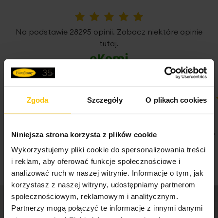
Uniwersalna taśma marszcząca z funkcją tunelu
, daje
Pobierz instrukcję użytkowania i bezpieczeństwa produktu
możliwość zawieszenia zasłony poprzez naciągnięcie jej
5%
Na podstawie 28295 opinii. Zobacz niektóre opinie
na drążek karnisza, jak i tradycyjnie z użyciem żabek lub
tutaj.
haczyków.
Kolekcję zasłon DORA
zaprojektowaliśmy w wielu
rozmiarach oraz we wszystkich najpopularniejszych
sposobach zawieszenia - z pewnością znajdziesz najlepiej
pasującą do Twojego wnętrza.
Zgoda
Szczegóły
O plikach cookies
100%
100%
Super
Super
Podany wymiar dotyczy szerokości zasłony na płasko
04-08-2026
04-08-2026
Niniejsza strona korzysta z plików cookie
przed zmarszczeniem.
Wykorzystujemy pliki cookie do spersonalizowania treści
i reklam, aby oferować funkcje społecznościowe i
analizować ruch w naszej witrynie. Informacje o tym, jak
Dane techniczne:
korzystasz z naszej witryny, udostępniamy partnerom
zawieszenie: taśma/tunel/żabki
społecznościowym, reklamowym i analitycznym.
skład: 100% poliester-welur
Partnerzy mogą połączyć te informacje z innymi danymi
szerokość taśmy marszczącej: 8 cm