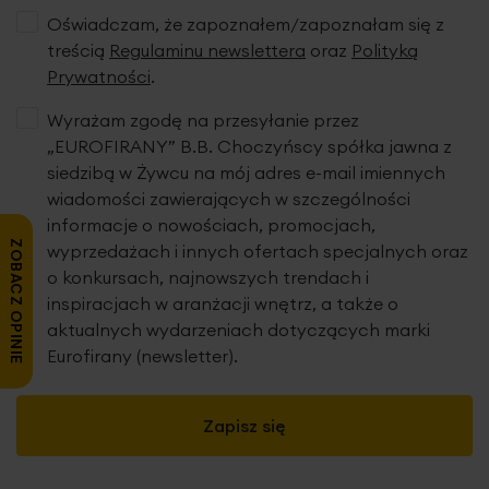
Oświadczam, że zapoznałem/zapoznałam się z
treścią
Regulaminu newslettera
oraz
Polityką
Prywatności
.
Wyrażam zgodę na przesyłanie przez
„EUROFIRANY” B.B. Choczyńscy spółka jawna z
siedzibą w Żywcu na mój adres e-mail imiennych
wiadomości zawierających w szczególności
informacje o nowościach, promocjach,
ZOBACZ OPINIE
wyprzedażach i innych ofertach specjalnych oraz
o konkursach, najnowszych trendach i
inspiracjach w aranżacji wnętrz, a także o
aktualnych wydarzeniach dotyczących marki
Eurofirany (newsletter).
Zapisz się