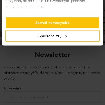
otrzymanymi od Ciebie lub uzyskanymi podczas
wysokość wypustki nad taśmą: 3 cm
korzystania z ich usług.
gramatura: 195 g/m2
tolerancja rozmiaru: +/- 3cm
konserwacja: pranie w temp. 30 st., nie suszyć w suszarce
Zezwól na wszystkie
bębnowej, prasowanie do 110 st.
Spersonalizuj
Produkt jest szyty w naszej pracowni w Polsce
Newsletter
Zapisz się do newslettera i odbierz 5% rabatu na
pierwsze zakupy! Bądź na bieżąco, otrzymuj najlepsze
oferty
Adres e-mail