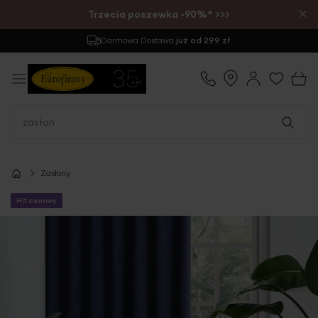
×
Trzecia poszewka -90%* >>>
Darmowa Dostawa
już od 299 zł
Zasłony
Hit cenowy
Przejdź
na
koniec
galerii