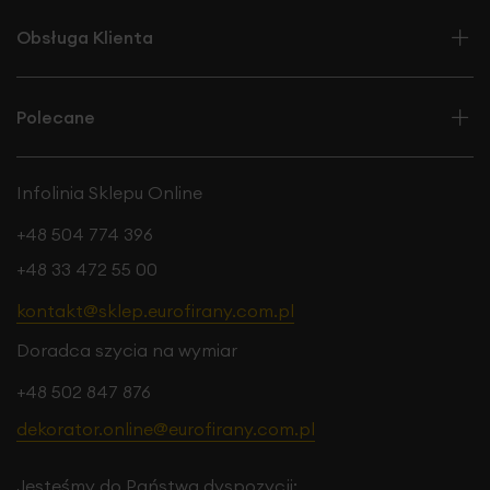
Obsługa Klienta
Polecane
Infolinia Sklepu Online
+48 504 774 396
+48 33 472 55 00
kontakt@sklep.eurofirany.com.pl
Doradca szycia na wymiar
+48 502 847 876
dekorator.online@eurofirany.com.pl
Jesteśmy do Państwa dyspozycji: