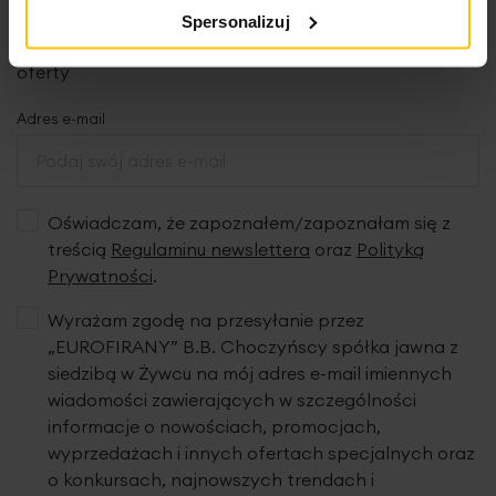
Zapisz się do newslettera i odbierz 5% rabatu na
Spersonalizuj
pierwsze zakupy! Bądź na bieżąco, otrzymuj najlepsze
oferty
Adres e-mail
Oświadczam, że zapoznałem/zapoznałam się z
treścią
Regulaminu newslettera
oraz
Polityką
Prywatności
.
Wyrażam zgodę na przesyłanie przez
„EUROFIRANY” B.B. Choczyńscy spółka jawna z
siedzibą w Żywcu na mój adres e-mail imiennych
wiadomości zawierających w szczególności
informacje o nowościach, promocjach,
wyprzedażach i innych ofertach specjalnych oraz
o konkursach, najnowszych trendach i