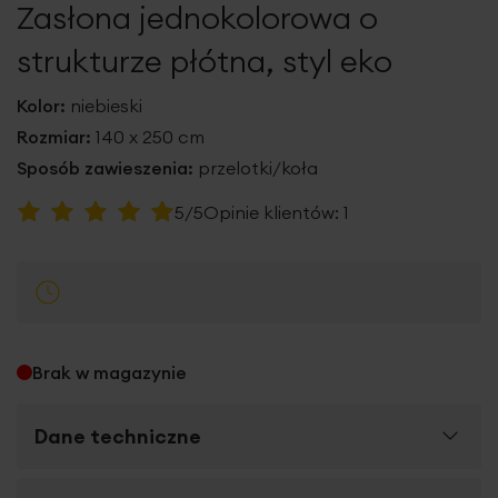
Zasłona jednokolorowa o
galerii
strukturze płótna, styl eko
Kolor:
niebieski
Rozmiar:
140 x 250 cm
Sposób zawieszenia:
przelotki/koła
Ocena:
5/5
Opinie klientów:
1
100
100
% of
Brak w magazynie
Dane techniczne