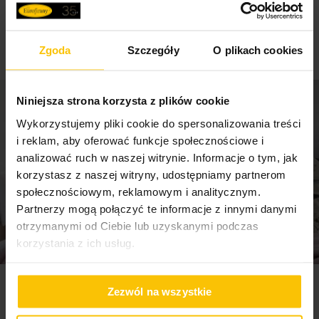
Waga netto
972 g
wysokość: 250 cm
skład: 100% poliester
ilość przelotek: 8 szt
Zgoda
Szczegóły
O plikach cookies
Pobierz instrukcję użytkowania i bezpieczeństwa produktu
średnica przelotki: 4 cm
gramatura: 187 g/m
tolerancja rozmiaru: +/- 3 cm
Niniejsza strona korzysta z plików cookie
Wykorzystujemy pliki cookie do spersonalizowania treści
i reklam, aby oferować funkcje społecznościowe i
analizować ruch w naszej witrynie. Informacje o tym, jak
korzystasz z naszej witryny, udostępniamy partnerom
społecznościowym, reklamowym i analitycznym.
Partnerzy mogą połączyć te informacje z innymi danymi
otrzymanymi od Ciebie lub uzyskanymi podczas
korzystania z ich usług.
Newsletter
Zezwól na wszystkie