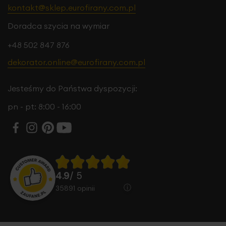
kontakt@sklep.eurofirany.com.pl
Doradca szycia na wymiar
+48 502 847 876
dekorator.online@eurofirany.com.pl
Jesteśmy do Państwa dyspozycji:
pn - pt: 8:00 - 16:00
4.9
/ 5
35891
opinii