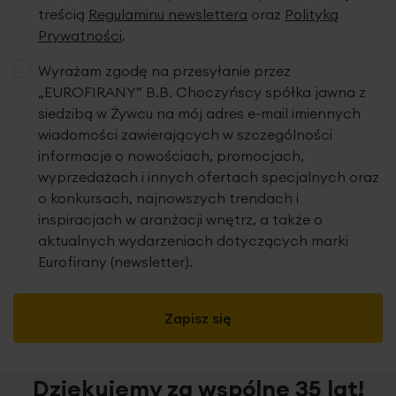
treścią
Regulaminu newslettera
oraz
Polityką
Prywatności
.
Wyrażam zgodę na przesyłanie przez
„EUROFIRANY” B.B. Choczyńscy spółka jawna z
siedzibą w Żywcu na mój adres e-mail imiennych
wiadomości zawierających w szczególności
informacje o nowościach, promocjach,
wyprzedażach i innych ofertach specjalnych oraz
o konkursach, najnowszych trendach i
inspiracjach w aranżacji wnętrz, a także o
aktualnych wydarzeniach dotyczących marki
Eurofirany (newsletter).
Zapisz się
Dziękujemy za wspólne 35 lat!