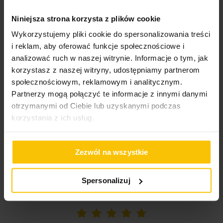
ładne
Niniejsza strona korzysta z plików cookie
Wysłany na
02.08.2022
Wykorzystujemy pliki cookie do spersonalizowania treści
i reklam, aby oferować funkcje społecznościowe i
analizować ruch w naszej witrynie. Informacje o tym, jak
High-contrast mode
korzystasz z naszej witryny, udostępniamy partnerom
społecznościowym, reklamowym i analitycznym.
Partnerzy mogą połączyć te informacje z innymi danymi
To może Cię zainteresować
otrzymanymi od Ciebie lub uzyskanymi podczas
korzystania z ich usług.
Zezwól na wszystkie
Opinie potwierdzone zakupem
Spersonalizuj