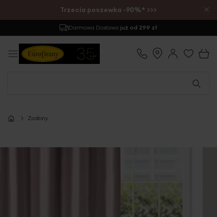
×
Trzecia poszewka -90%* >>>
Darmowa Dostawa
już od 299 zł
Zasłony
Przejdź
na
koniec
galerii