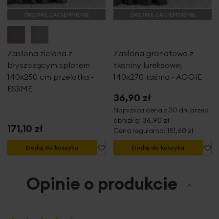
Wzór
jednokolorowe
szerokość: 140 cm
ŚREDNIE ZACIEMNIENIE
ŚREDNIE ZACIEMNIENIE
wysokość: 250 cm
Gramatura materiału
240 g/m²
ilość przelotek: 8 szt.
Jednostka miary
szt.
średnica przelotki: 4 cm
skład: 100% poliester
Zasłona zielona z
Zasłona granatowa z
Skład materiałowy
100% poliester
gramatura: 240 g/m2
błyszczącym splotem
tkaniny lureksowej
140x250 cm przelotka -
140x270 taśma - AGGIE
Tolerancja rozmiaru
5%
ESSME
Waga netto
972 g
36,90 zł
Najniższa cena z 30 dni przed
obniżką:
36,90 zł
Pobierz instrukcję użytkowania i bezpieczeństwa produktu
171,10 zł
Cena regularna:
181,60 zł
Dodaj do listy życzeń
Do
Dodaj do koszyka
Dodaj do koszyka
Opinie o produkcie