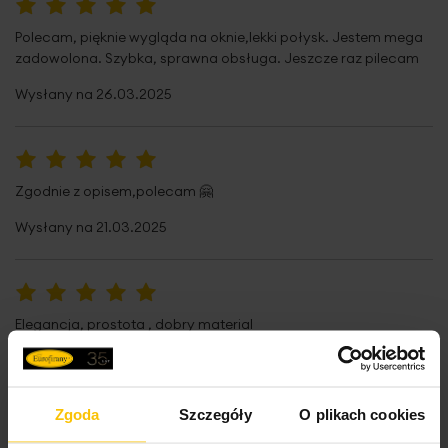
100%
Polecam, pięknie wygląda na oknie,lekki połysk. Jestem mega
zadowolona. Szybka, sprawna obsługa. Jeszcze raz pilecam
Wysłany na
26.03.2025
100%
Zgodnie z opisem,polecam 🤗
Wysłany na
21.03.2025
100%
Elegancja, prostota , dobry material
Wysłany na
28.11.2023
Zgoda
Szczegóły
O plikach cookies
100%