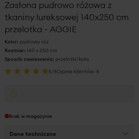
Zasłona pudrowo różowa z
galerii
tkaniny lureksowej 140x250 cm
przelotka - AGGIE
Kolor:
pudrowy róż
Rozmiar:
140 x 250 cm
Sposób zawieszenia:
przelotki/koła
Ocena:
5/5
Opinie klientów:
4
100
100
% of
Brak w magazynie
Dane techniczne