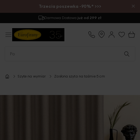
×
Trzecia poszewka -90%* >>>
Darmowa Dostawa
już od 299 zł
Szyte na wymiar
Zasłona szyta na taśmie 5 cm
Przejdź
na
koniec
galerii