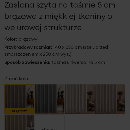
Zasłona szyta na taśmie 5 cm
galerii
brązowa z miękkiej tkaniny o
welurowej strukturze
Kolor:
brązowy
Przykładowy rozmiar:
140 x 250 cm (szer. przed
zmarszczeniem x 250 cm wys.)
Sposób zawieszenia:
taśma uniwersalna 5 cm
Zmień kolor
BRĄZOWY
+1 więcej