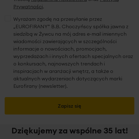
Prywatności
.
Tkanina
Wyrażam zgodę na przesyłanie przez
„EUROFIRANY” B.B. Choczyńscy spółka jawna z
siedzibą w Żywcu na mój adres e-mail imiennych
wiadomości zawierających w szczególności
informacje o nowościach, promocjach,
wyprzedażach i innych ofertach specjalnych oraz
o konkursach, najnowszych trendach i
inspiracjach w aranżacji wnętrz, a także o
aktualnych wydarzeniach dotyczących marki
Eurofirany (newsletter).
Zapisz się
Dziękujemy za wspólne 35 lat!