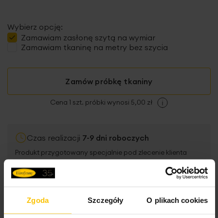
Wybierz opcję:
Zamawiam
zasłonę szytą
na wymiar
Zamawiam tkaninę na metry bez szycia
Zamów próbkę tkaniny
Cena 1 szt. próbki wynosi 5,00 zł
Czas realizacji
7-9 dni roboczych
Produkt przygotowany specjalnie pod zlecenie klienta
(szyty na miarę), nie podlega zwrotowi oraz możliwości
rezerwacji w salonie.
Zgoda
Szczegóły
O plikach cookies
Darmowa dostawa od
299,00 zł