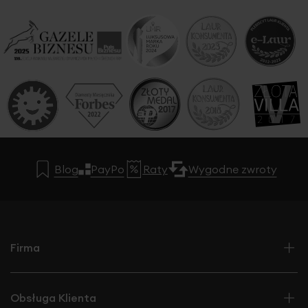
Ta dwustronna tkanina zasłonowa o
luksusowej,
welurowej strukturze
to propozycja dla osób, które
cenią elegancję w nowoczesnym wydaniu. Jedna strona
jest gładka i jednolita, druga subtelnie fakturowana, co
pozwala tworzyć różnorodne aranżacje okienne. Materiał
jest miękki, lekko połyskujący i niezwykle plastyczny —
rewelacyjnie formuje się w efektowne fale.
Cechy dla sklepu nowoczesnego:
Blog
PayPo
Raty
Wygodne zwroty
dekoracyjna tkanina welurowa z dwustronnym
efektem
elegancka powierzchnia o miękkim meszku
możliwość tworzenia dwóch różnych aranżacji
dzięki dwustronności
Firma
designerski charakter — idealna do wnętrz modern,
japandi, soft glam
Obsługa Klienta
piękna, głęboka kolorystyka