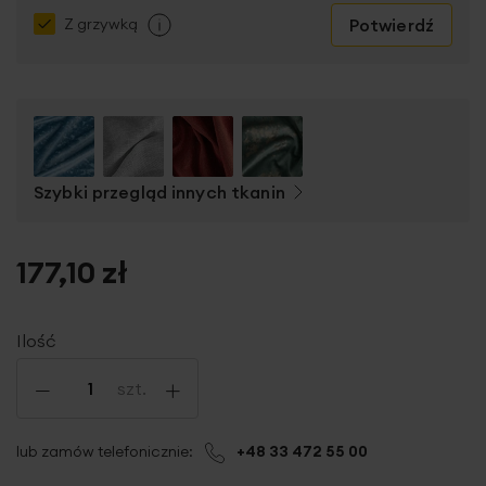
Potwierdź
Z grzywką
Szybki przegląd innych tkanin
177,10 zł
Ilość
-
+
szt.
lub zamów telefonicznie:
+48 33 472 55 00