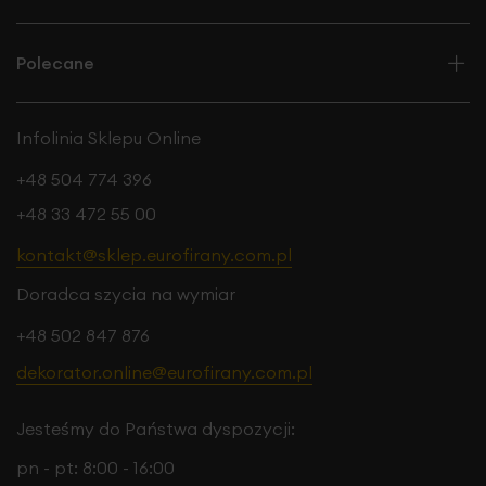
tkanina o wyższej gramaturze — ekskluzywny wygląd
Polecane
Infolinia Sklepu Online
+48 504 774 396
+48 33 472 55 00
kontakt@sklep.eurofirany.com.pl
Doradca szycia na wymiar
+48 502 847 876
dekorator.online@eurofirany.com.pl
Jesteśmy do Państwa dyspozycji:
pn - pt: 8:00 - 16:00