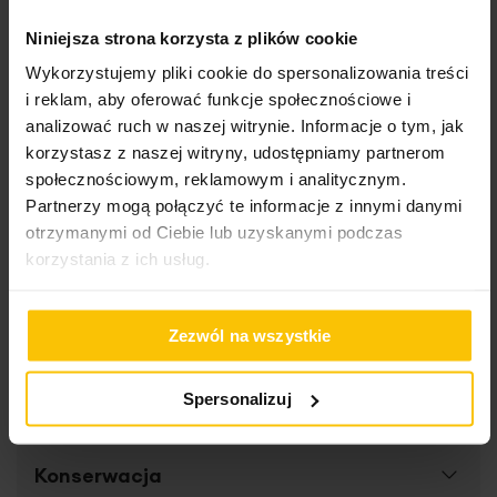
Kup teraz, zapłać
za 30 dni
Kontakt z dekoratorem:
+48 502 847 876
Niniejsza strona korzysta z plików cookie
Wykorzystujemy pliki cookie do spersonalizowania treści
i reklam, aby oferować funkcje społecznościowe i
Inne produkty z kolekcji:
Kolekcja
analizować ruch w naszej witrynie. Informacje o tym, jak
podstawowa
korzystasz z naszej witryny, udostępniamy partnerom
społecznościowym, reklamowym i analitycznym.
Partnerzy mogą połączyć te informacje z innymi danymi
otrzymanymi od Ciebie lub uzyskanymi podczas
Dane techniczne
korzystania z ich usług.
Więcej
Opis
SKU
Z01480586
Zezwól na wszystkie
informacji
Rozmiar (szer. x dł.)
140 x 250 cm
Tylko u nas
Wymiarowanie i instrukcja
Spersonalizuj
Szerokość towaru
140 cm
Największa w Polsce baza tkanin wysokich na 280 cm,
Wysokość towaru
250 cm
dzięki czemu jesteśmy w stanie uszyć zasłony szerokie
Konserwacja
nawet do 10 metrów bez łączeń.