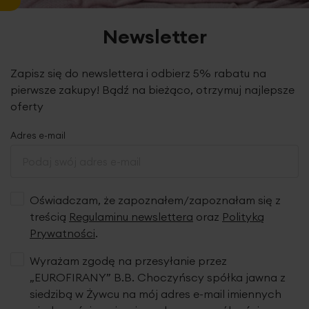
Newsletter
Zapisz się do newslettera i odbierz 5% rabatu na
pierwsze zakupy! Bądź na bieżąco, otrzymuj najlepsze
oferty
Adres e-mail
Oświadczam, że zapoznałem/zapoznałam się z
treścią
Regulaminu newslettera
oraz
Polityką
Prywatności
.
Niezwykle
modna i luksusowa
tkanina welwetowa o
miękkiej i aksamitnej strukturze
oraz gładkiej,
Wyrażam zgodę na przesyłanie przez
półmatowej powierzchni. Dzięki krótkiej i
gęstej
„EUROFIRANY” B.B. Choczyńscy spółka jawna z
strukturze włosa
oraz
wysokiej gramaturze aż
siedzibą w Żywcu na mój adres e-mail imiennych
300g/m2
po zawieszeniu doskonale się układa,