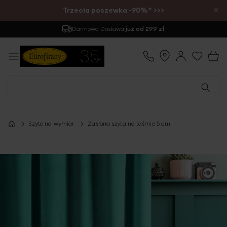
×
Trzecia poszewka -90%* >>>
Darmowa Dostawa
już od 299 zł
Szyte na wymiar
Zasłona szyta na taśmie 5 cm
Przejdź
na
koniec
galerii