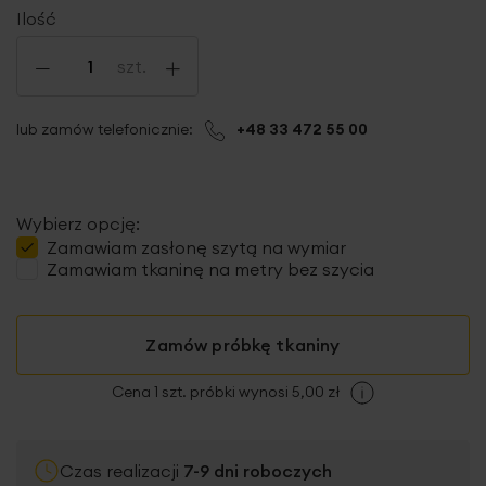
Ilość
-
+
szt.
lub zamów telefonicznie:
+48 33 472 55 00
Wybierz opcję:
Zamawiam
zasłonę szytą
na wymiar
Zamawiam tkaninę na metry bez szycia
Zamów próbkę tkaniny
Cena 1 szt. próbki wynosi 5,00 zł
Czas realizacji
7-9 dni roboczych