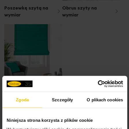
Poszewkę szytą na
Obrus szyty na
wymiar
wymiar
Roletę szytą na
wymiar
Zgoda
Szczegóły
O plikach cookies
Niniejsza strona korzysta z plików cookie
Inne produkty z kolekcji:
Royal Collection