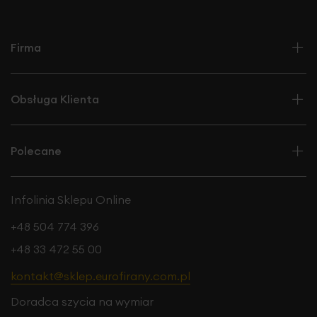
łatwością dopasujesz do różnych koncepcji
wnętrzarskich,
również dobór firany nie jest
skomplikowany, gdyż większość wzorów prezentuje się w
Firma
tym zestawieniu atrakcyjnie.
Obsługa Klienta
Polecane
Infolinia Sklepu Online
+48 504 774 396
+48 33 472 55 00
kontakt@sklep.eurofirany.com.pl
Doradca szycia na wymiar