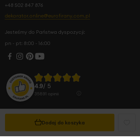
+48 502 847 876
dekorator.online@eurofirany.com.pl
Jesteśmy do Państwa dyspozycji:
pn - pt: 8:00 - 16:00
4.9
/ 5
35891
opinii
Dodaj do koszyka
© 2026 Eurofirany B.B. Choczyńscy Sp.J. Wszystkie
prawa zastrzeżone.