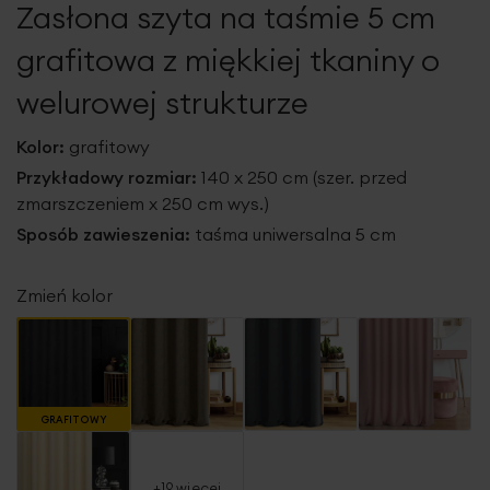
Zasłona szyta na taśmie 5 cm
galerii
grafitowa z miękkiej tkaniny o
welurowej strukturze
Kolor:
grafitowy
Przykładowy rozmiar:
140 x 250 cm (szer. przed
zmarszczeniem x 250 cm wys.)
Sposób zawieszenia:
taśma uniwersalna 5 cm
Zmień kolor
GRAFITOWY
+19 więcej