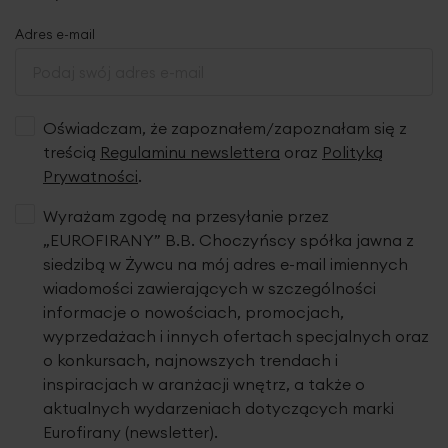
do momentu osiągnięcia oczekiwanej szerokości; po
zmarszczeniu należy związać sznurki z drugiej strony. Nie
Adres e-mail
rozmarszczamy zasłon do prania.
Gwarantujemy, że nasze produkty wyróżnia wysoka
jakość tkanin oraz staranne wykończenie. Dekoracje
Oświadczam, że zapoznałem/zapoznałam się z
powstają w naszej pracowni w Polsce i są szyte z pasją.
treścią
Regulaminu newslettera
oraz
Polityką
Prywatności
.
Tkanina
Wyrażam zgodę na przesyłanie przez
„EUROFIRANY” B.B. Choczyńscy spółka jawna z
siedzibą w Żywcu na mój adres e-mail imiennych
wiadomości zawierających w szczególności
informacje o nowościach, promocjach,
wyprzedażach i innych ofertach specjalnych oraz
o konkursach, najnowszych trendach i
inspiracjach w aranżacji wnętrz, a także o
aktualnych wydarzeniach dotyczących marki
Eurofirany (newsletter).