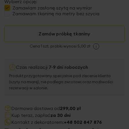
Wybierz opcję:
Zamawiam
zasłonę szytą
na wymiar
Zamawiam tkaninę na metry bez szycia
Zamów próbkę tkaniny
Cena 1 szt. próbki wynosi 5,00 zł
Czas realizacji
7-9 dni roboczych
Produkt przygotowany specjalnie pod zlecenie klienta
(szyty na miarę), nie podlega zwrotowi oraz możliwości
rezerwacji w salonie.
Darmowa dostawa od
299,00 zł
Kup teraz, zapłać
za 30 dni
Kontakt z dekoratorem:
+48 502 847 876