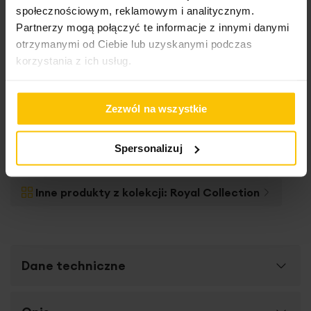
społecznościowym, reklamowym i analitycznym.
Partnerzy mogą połączyć te informacje z innymi danymi
otrzymanymi od Ciebie lub uzyskanymi podczas
korzystania z ich usług.
Zezwól na wszystkie
Roletę szytą na
wymiar
Spersonalizuj
Inne produkty z kolekcji:
Royal Collection
Dane techniczne
Więcej