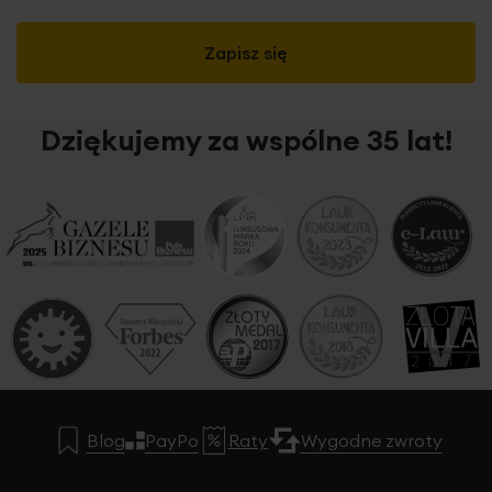
Zapisz się
Dziękujemy za wspólne 35 lat!
Gładka
tkanina o miękkim, zamszowym chwycie z
wyraźnym strukturalnym wzorem
o jednolitym odcieniu,
wyciszająca i wizualnie porządkująca wnętrze.
Jednolity,
gładki odcień
elegancko otula okno, tworząc subtelne
dopełnienie aranżacji wnętrza. Tkanina po
zawieszeniu
bardzo ładnie się układa
, tworząc miękkie i
regularne fale delikatnie spływające z karnisza.
Grubszy
materiał
skutecznie
ogranicza dopływ światła
słonecznego
, odgradzając wnętrze przed spojrzeniami z
zewnątrz, chroniąc tym samym Twoją
Blog
PayPo
Raty
Wygodne zwroty
prywatność.
Stopień zaciemnienia wynosi ok. 50%.
Ze
względu na brak przewodniego wzoru i zdobień,
tkaninę z