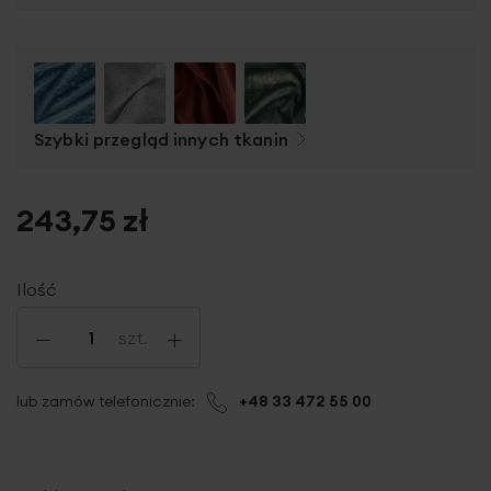
Szybki przegląd innych tkanin
243,75 zł
Ilość
-
+
szt.
lub zamów telefonicznie:
+48 33 472 55 00