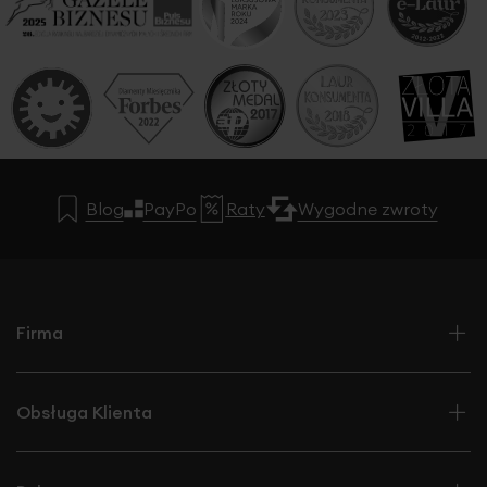
miękkie i estetyczne układanie
stylowy, ponadczasowy wygląd
Blog
PayPo
Raty
Wygodne zwroty
Firma
Obsługa Klienta