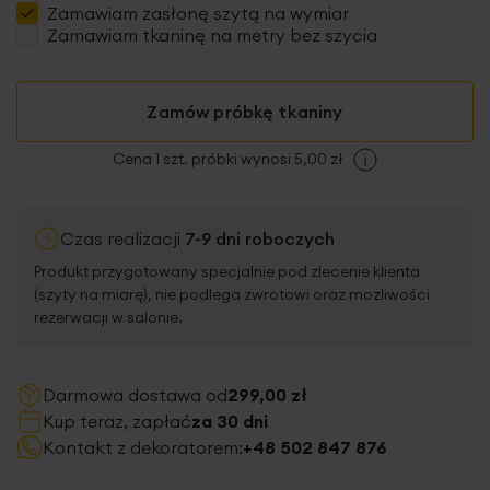
Zamawiam
zasłonę szytą
na wymiar
Zamawiam tkaninę na metry bez szycia
Zamów próbkę tkaniny
Cena 1 szt. próbki wynosi 5,00 zł
Czas realizacji
7-9 dni roboczych
Produkt przygotowany specjalnie pod zlecenie klienta
(szyty na miarę), nie podlega zwrotowi oraz możliwości
rezerwacji w salonie.
Darmowa dostawa od
299,00 zł
Kup teraz, zapłać
za 30 dni
Kontakt z dekoratorem:
+48 502 847 876