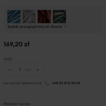
Szybki przegląd innych tkanin
169,20 zł
Ilość
-
+
szt.
lub zamów telefonicznie:
+48 33 472 55 00
Wybierz opcję: