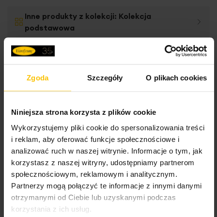
Inne produkty z kolekcji:
Kolekcja
podstawowa
Dane techniczne
Zgoda
Szczegóły
O plikach cookies
Więcej
Opis
Niniejsza strona korzysta z plików cookie
SKU
Z01486859
informacji
Wykorzystujemy pliki cookie do spersonalizowania treści
Rozmiar (szer. x dł.)
140 x 250 cm
i reklam, aby oferować funkcje społecznościowe i
Tylko u nas
Wymiarowanie i instrukcja
analizować ruch w naszej witrynie. Informacje o tym, jak
Szerokość towaru
140 cm
Największa w Polsce baza tkanin wysokich na 280 cm,
korzystasz z naszej witryny, udostępniamy partnerom
Wysokość towaru
250 cm
dzięki czemu jesteśmy w stanie uszyć zasłony szerokie
społecznościowym, reklamowym i analitycznym.
Konserwacja
nawet do 10 metrów bez łączeń.
Partnerzy mogą połączyć te informacje z innymi danymi
Stopień zaciemnienia
o małym stopniu
otrzymanymi od Ciebie lub uzyskanymi podczas
zaciemnienia
Przy wyborze tkaniny o szerokości do 140 cm zasłony o
Dostawa
Pranie z zachowaniem ostrożności w
korzystania z ich usług.
większej szerokości będą łączone estetycznym szwem z