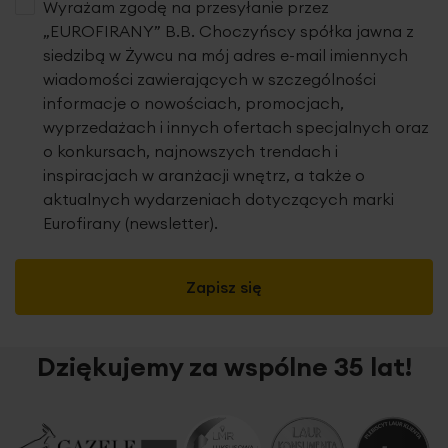
splocie, który podkreśla jej szlachetny i ponadczasowy
Wyrażam zgodę na przesyłanie przez
charakter. Subtelny
efekt melanżu
nadaje materiałowi
„EUROFIRANY” B.B. Choczyńscy spółka jawna z
głębi kolorystycznej oraz miękkiego, niejednolitego
siedzibą w Żywcu na mój adres e-mail imiennych
wybarwienia, idealnie wpisującego się w nowoczesne i
wiadomości zawierających w szczególności
naturalne aranżacje wnętrz.
informacje o nowościach, promocjach,
wyprzedażach i innych ofertach specjalnych oraz
Tkanina prezentuje się bardzo estetycznie po zawieszeniu
— miękko się układa, tworząc równe i spokojne fale.
o konkursach, najnowszych trendach i
Matowe wykończenie oraz strukturalna powierzchnia
inspiracjach w aranżacji wnętrz, a także o
sprawiają, że zasłona stanowi wyrazisty element
aktualnych wydarzeniach dotyczących marki
dekoracyjny, bez nadmiernego połysku.
Eurofirany (newsletter).
Doskonale sprawdzi się w salonie, sypialni lub jadalni,
szczególnie w aranżacjach w stylu modern, japandi, boho
Zapisz się
i soft loft.
Cechy produktu:
Dziękujemy za wspólne 35 lat!
tkanina zasłonowa o naturalnym splocie
widoczny efekt melanżu
matowe, eleganckie wykończenie