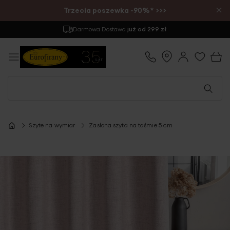
×
Trzecia poszewka -90%* >>>
Darmowa Dostawa
już od 299 zł
Szyte na wymiar
Zasłona szyta na taśmie 5 cm
Przejdź
na
koniec
galerii