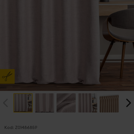
Przejdź
na
Kod:
Z01486859
początek