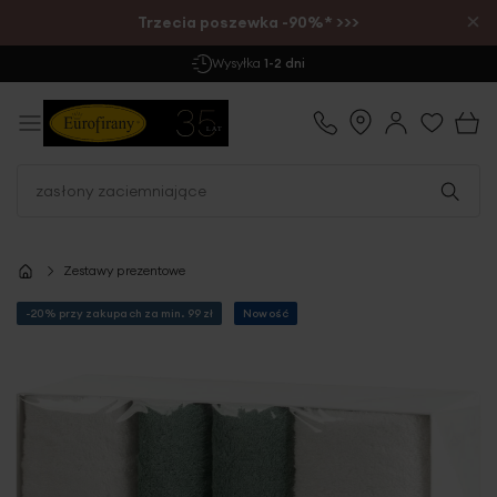
×
Trzecia poszewka -90%* >>>
Wysyłka
1-2 dni
Zestawy prezentowe
-20% przy zakupach za min. 99 zł
Nowość
Przejdź
na
koniec
galerii