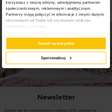
korzystasz z naszej witryny, udostępniamy partnerom
certyfikat
OEKO-TEX standard 100
społecznościowym, reklamowym i analitycznym.
Partnerzy mogą połączyć te informacje z innymi danymi
otrzymanymi od Ciebie lub uzyskanymi podczas
Zestaw może zawierać dodatkowe elementy
korzystania z ich usług.
zabezpieczające przed ewentualnymi uszkodzeniami
podczas dostawy. Zestaw jest przygotowywany po
złożeniu zamówienia. Uprzejmie informujemy, że czas
Zezwól na wszystkie
realizacji zamówienia wynosi 3-5 dni roboczych.
Spersonalizuj
Newsletter
Zapisz się do newslettera i odbierz 5% rabatu na