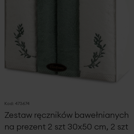
Przejdź
na
Kod:
473674
początek
Zestaw ręczników bawełnianych
galerii
na prezent 2 szt 30x50 cm, 2 szt