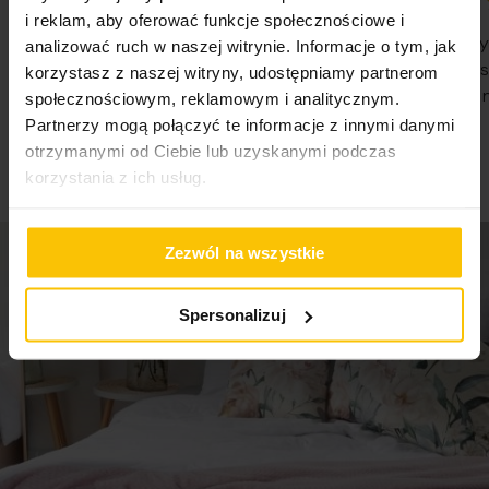
Zestaw może zawierać dodatkowe elementy,
i reklam, aby oferować funkcje społecznościowe i
100%
100%
zabezpieczające przed ewentualnymi uszkodzeniami
WSZYSTKO SPRAWNIE SZYBKA
Nie pierwsz
analizować ruch w naszej witrynie. Informacje o tym, jak
podczas dostawy. Kompozycja jest przygotowywana dla
DOSTAWA POLECAM
Państwa Je
korzystasz z naszej witryny, udostępniamy partnerom
klienta po złożeniu zamówienia. Uprzejmie informujemy, że
Nie traćcie 
społecznościowym, reklamowym i analitycznym.
07-08-2026
czas na przygotowanie zestawu prezentowego wynosi 3-5
Partnerzy mogą połączyć te informacje z innymi danymi
07-08-2026
dni roboczych.
otrzymanymi od Ciebie lub uzyskanymi podczas
korzystania z ich usług.
Zezwól na wszystkie
Spersonalizuj