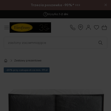
×
Trzecia poszewka -90%* >>>
Wysyłka
1-2 dni
Zestawy prezentowe
-20% przy zakupach za min. 99 zł
Przejdź
na
koniec
galerii