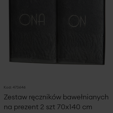
Przejdź
na
Kod:
473646
początek
Zestaw ręczników bawełnianych
galerii
na prezent 2 szt 70x140 cm