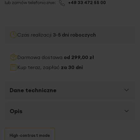
lub zamów telefonicznie:
+48 33 472 55 00
Czas realizacji
3-5 dni roboczych
Darmowa dostawa
od 299,00 zł
Kup teraz, zapłać
za 30 dni
Dane techniczne
Więcej
Opis
SKU
473646
informacji
Rozmiar (szer. x dł.)
35 x 30 x 5 cm
Zestaw miękkich i puszystych ręczników
z
High-contrast mode
Zawartość kompletu
70x140 cm (2 szt.)
personalizowanym haftem ONA i ON
to znakomity