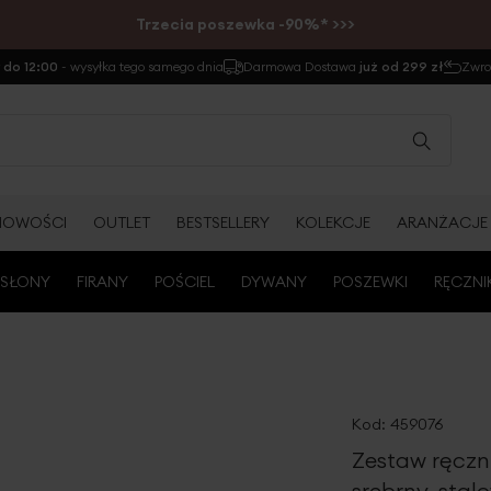
Trzecia poszewka -90%* >>>
do 12:00
- wysyłka tego samego dnia
Darmowa Dostawa
już od 299 zł
Zwr
NOWOŚCI
OUTLET
BESTSELLERY
KOLEKCJE
ARANŻACJE
SŁONY
FIRANY
POŚCIEL
DYWANY
POSZEWKI
RĘCZNI
Kod:
459076
Zestaw ręczn
srebrny, sta