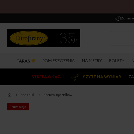
Zamów 
☀
POMIESZCZENIA
NA METRY
ROLETY
TARAS
STREFA OKAZJI
SZYTE NA WYMIAR
ZA
Ręczniki
Zestaw ręczników
Promocja
Przejdź
na
koniec