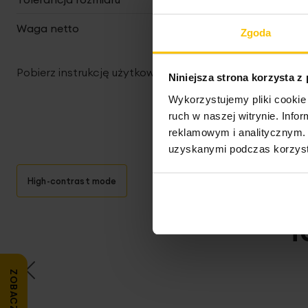
Waga netto
1000 g
Zgoda
Pobierz instrukcję użytkowania i bezpieczeństwa produ
Niniejsza strona korzysta z
Wykorzystujemy pliki cookie 
ruch w naszej witrynie. Inf
reklamowym i analitycznym. 
uzyskanymi podczas korzysta
High-contrast mode
T