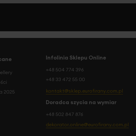
Infolinia Sklepu Online
cane
+48 504 774 396
ellery
+48 33 472 55 00
ści
kontakt@sklep.eurofirany.com.pl
a 2025
Doradca szycia na wymiar
+48 502 847 876
dekorator.online@eurofirany.com.pl