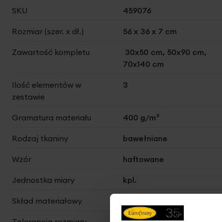
Więcej
SKU
459076
informacji
Rozmiar (szer. x dł.)
56 x 36 x 7 cm
Zawartość kompletu
30x50 cm, 50x90 cm,
70x140 cm
Ilość elementów w
3
zestawie
Gramatura materiału
400 g/m²
Rodzaj tkaniny
bawełniane
Wzór
haftowane
Jednostka miary
kpl.
Skład materiałowy
100% bawełna
Tolerancja rozmiaru
3%