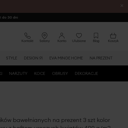
×
ot
do 30 dni
Kontakt
Salony
Konto
Ulubione
Blog
Koszyk
STYLE
DESIGN 91
EVA MINGE HOME
NA PREZENT
KI
NARZUTY
KOCE
OBRUSY
DEKORACJE
ików bawełnianych na prezent 3 szt kolor
lowy z haftem uroczych kwiatów 400 g/m2