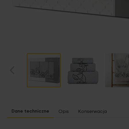
Przejdź
na
początek
Opis
Konserwacja
galerii