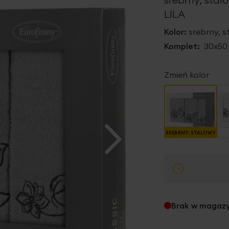
LILA
Kolor:
srebrny, s
Komplet:
30x50 
Zmień kolor
SREBRNY, STALOWY
Brak w magaz