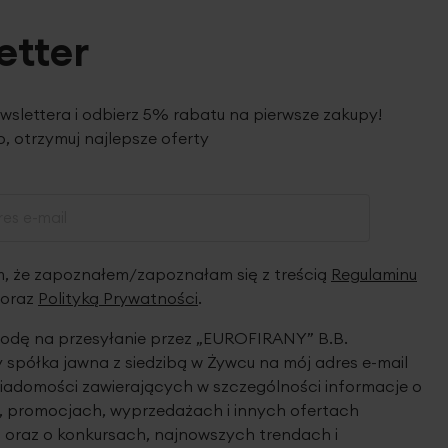
etter
ewslettera i odbierz 5% rabatu na pierwsze zakupy!
, otrzymuj najlepsze oferty
 że zapoznałem/zapoznałam się z treścią
Regulaminu
oraz
Polityką Prywatności
.
dę na przesyłanie przez „EUROFIRANY” B.B.
spółka jawna z siedzibą w Żywcu na mój adres e-mail
iadomości zawierających w szczególności informacje o
 promocjach, wyprzedażach i innych ofertach
 oraz o konkursach, najnowszych trendach i