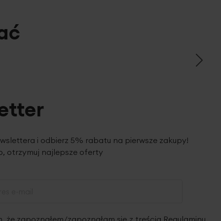
ać
etter
ewslettera i odbierz 5% rabatu na pierwsze zakupy!
, otrzymuj najlepsze oferty
 że zapoznałem/zapoznałam się z treścią
Regulaminu