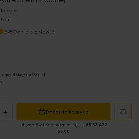
łocisty
20 cm
5/5
Opinie klientów:
3
dni przed obniżką:
17,90 zł
 zł
+
Dodaj do koszyka
lub zamów telefonicznie:
+48 33 472
55 00