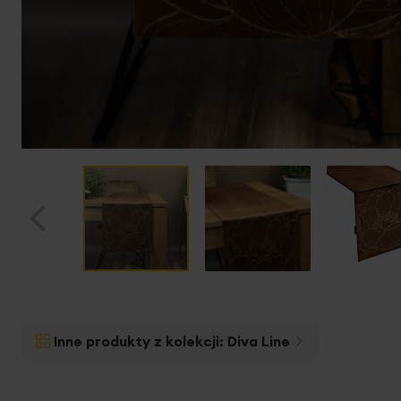
Przejdź
na
początek
Inne produkty z kolekcji:
Diva Line
galerii