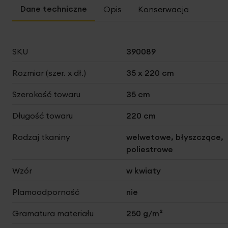
Opis
Konserwacja
Więcej
SKU
390089
informacji
Rozmiar (szer. x dł.)
35 x 220 cm
Szerokość towaru
35 cm
Długość towaru
220 cm
Rodzaj tkaniny
welwetowe, błyszczące,
poliestrowe
Wzór
w kwiaty
Plamoodporność
nie
Gramatura materiału
250 g/m²