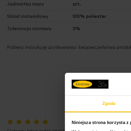
Jednostka miary
szt.
Skład materiałowy
100% poliester
Tolerancja rozmiaru
3%
Pobierz instrukcję użytkowania i bezpieczeństwa produ
Zgoda
Niniejsza strona korzysta z
100%
Cudowny zakup widać jakość