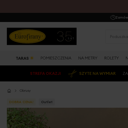
Zamów 
☀
POMIESZCZENIA
NA METRY
ROLETY
TARAS
STREFA OKAZJI
SZYTE NA WYMIAR
ZA
Obrusy
DOBRA CENA!
Outlet
Przejdź
na
koniec