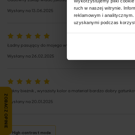
Wykorzystujemy pliki cookie 
ruch w naszej witrynie. Inf
Wysłany na
13.06.2025
reklamowym i analitycznym. 
uzyskanymi podczas korzysta
100%
Ładny pasujący do mojego wystroju
Wysłany na
26.02.2025
100%
Piękny bieżnik , wyrazisty kolor a materiał bardzo dobry gatunk
ZOBACZ OPINIE
Wysłany na
20.01.2025
High-contrast mode