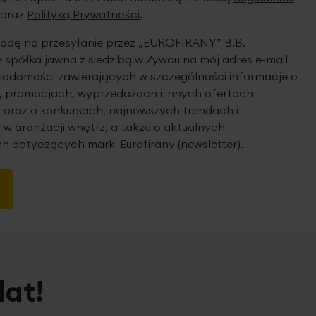
oraz
Polityką Prywatności
.
dę na przesyłanie przez „EUROFIRANY” B.B.
spółka jawna z siedzibą w Żywcu na mój adres e-mail
iadomości zawierających w szczególności informacje o
 promocjach, wyprzedażach i innych ofertach
 oraz o konkursach, najnowszych trendach i
 w aranżacji wnętrz, a także o aktualnych
h dotyczących marki Eurofirany (newsletter).
lat!