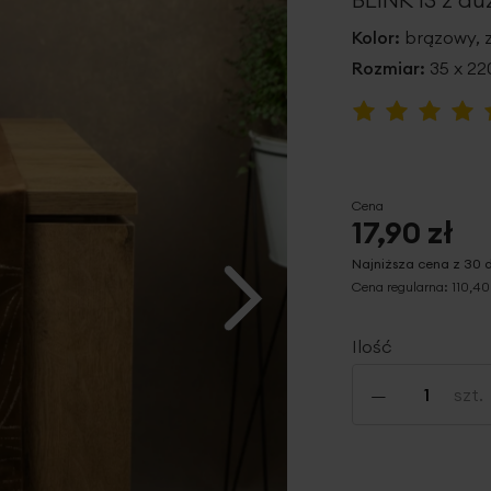
Kolor:
brązowy, z
Rozmiar:
35 x 2
Ocena:
100
100
% of
Cena
17,90 zł
Najniższa cena z 30 
Cena regularna:
110,40
Ilość
-
szt.