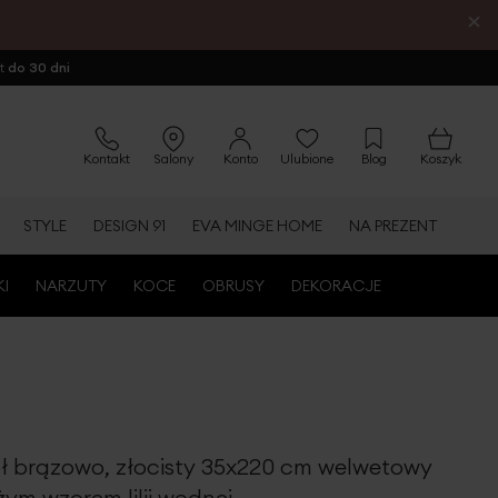
×
ot
do 30 dni
Kontakt
Salony
Konto
Ulubione
Blog
Koszyk
STYLE
DESIGN 91
EVA MINGE HOME
NA PREZENT
KI
NARZUTY
KOCE
OBRUSY
DEKORACJE
ół brązowo, złocisty 35x220 cm welwetowy
żym wzorem lilii wodnej