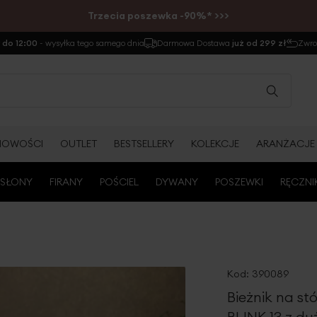
Trzecia poszewka -90%* >>>
do 12:00
- wysyłka tego samego dnia
Darmowa Dostawa
już od 299 zł
Zwr
NOWOŚCI
OUTLET
BESTSELLERY
KOLEKCJE
ARANŻACJE
SŁONY
FIRANY
POŚCIEL
DYWANY
POSZEWKI
RĘCZNI
Kod:
390089
Bieżnik na st
BLINK 13 z du