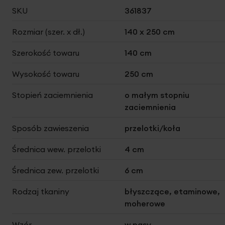
Więcej
SKU
361837
informacji
Rozmiar (szer. x dł.)
140 x 250 cm
Szerokość towaru
140 cm
Wysokość towaru
250 cm
Stopień zaciemnienia
o małym stopniu
zaciemnienia
Sposób zawieszenia
przelotki/koła
Średnica wew. przelotki
4 cm
Średnica zew. przelotki
6 cm
Rodzaj tkaniny
błyszczące, etaminowe,
moherowe
Wzór
w pasy