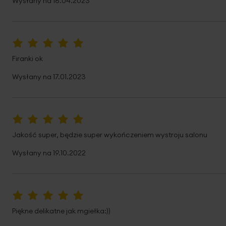
Wysłany na
16.04.2023
100%
Firanki ok
Wysłany na
17.01.2023
100%
Jakość super, będzie super wykończeniem wystroju salonu
Wysłany na
19.10.2022
100%
Piękne delikatne jak mgiełka:))