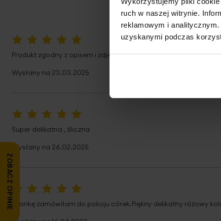
Wykorzystujemy pliki cookie 
ruch w naszej witrynie. Inf
reklamowym i analitycznym. 
uzyskanymi podczas korzysta
100%
Produkt zgodny z opisem i zdjęciami.
Wysłany na
23.03.2025
100%
Super delikatna , śliczna
Wysłany na
26.02.2025
ZOBACZ OPINIE
100%
Firankę zamówiłam do pokoju córek.Piękny delikatny różowy ko