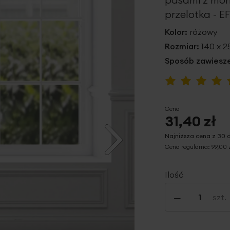
przelotka - EF
Kolor:
różowy
Rozmiar:
140 x 
Sposób zawiesze
Ocena:
95
100
% of
Cena
31,40 zł
Najniższa cena z 30 
Cena regularna:
99,00 
Ilość
-
szt.