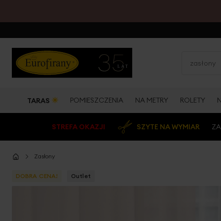
☀
POMIESZCZENIA
NA METRY
ROLETY
TARAS
STREFA OKAZJI
SZYTE NA WYMIAR
ZA
Zasłony
DOBRA CENA!
Outlet
Przejdź
na
koniec