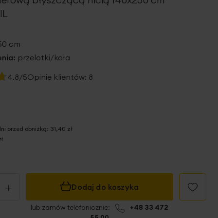
IL
250 cm
nia:
przelotki/koła
4.8/5
Opinie klientów:
8
dni przed obniżką:
31,40 zł
zł
+
Dodaj do koszyka
lub zamów telefonicznie:
+48 33 472
55 00