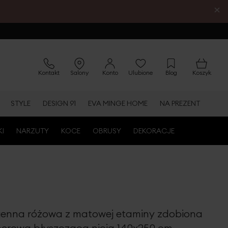
×
Kontakt
Salony
Konto
Ulubione
Blog
Koszyk
STYLE
DESIGN 91
EVA MINGE HOME
NA PREZENT
KI
NARZUTY
KOCE
OBRUSY
DEKORACJE
ienna różowa z matowej etaminy zdobiona
erową błyszczącą nicią 140x250 cm