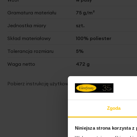
Gramatura materiału
75 g/m²
Jednostka miary
szt.
Skład materiałowy
100% poliester
Tolerancja rozmiaru
5%
Waga netto
472 g
Pobierz instrukcję użytkowania i bezpieczeństwa produ
Zgoda
Niniejsza strona korzysta z