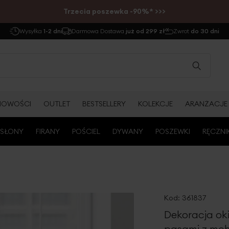
Trzecia poszewka -90%* >>>
Wysyłka
1-2 dni
Darmowa Dostawa
już od 299 zł
Zwrot
do 30 dni
NOWOŚCI
OUTLET
BESTSELLERY
KOLEKCJE
ARANŻACJE
SŁONY
FIRANY
POŚCIEL
DYWANY
POSZEWKI
RĘCZNI
Kod:
361837
Dekoracja ok
pasami z moh