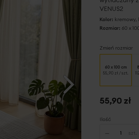
VENUS2
Kolor:
kremowy,
Rozmiar:
60 x 1
Zmień rozmiar
60 x 100 cm
55,90 zł
/ szt.
11
55,90 zł
Ilość
-
szt.