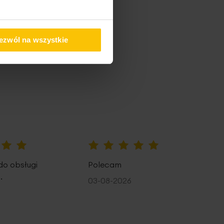
pem
ezwól na wszystkie
100%
do obsługi
Polecam
.
03-08-2026