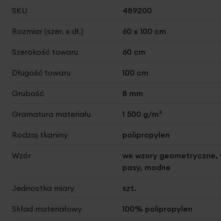
Więcej
SKU
489200
informacji
Rozmiar (szer. x dł.)
60 x 100 cm
Szerokość towaru
60 cm
Długość towaru
100 cm
Grubość
8 mm
Gramatura materiału
1 500 g/m²
Rodzaj tkaniny
polipropylen
Wzór
we wzory geometryczne,
pasy, modne
Jednostka miary
szt.
Skład materiałowy
100% polipropylen