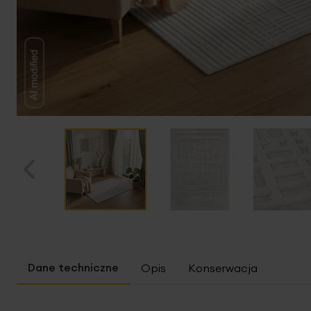
Przejdź
na
początek
Opis
Konserwacja
galerii