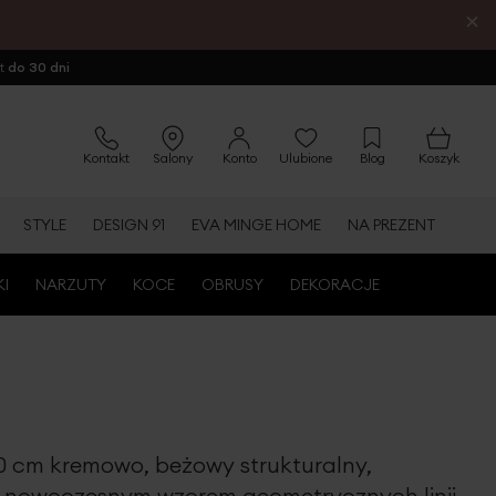
×
ot
do 30 dni
Kontakt
Salony
Konto
Ulubione
Blog
Koszyk
STYLE
DESIGN 91
EVA MINGE HOME
NA PREZENT
KI
NARZUTY
KOCE
OBRUSY
DEKORACJE
 cm kremowo, beżowy strukturalny,
 nowoczesnym wzorem geometrycznych linii