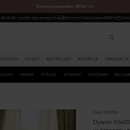
Trzecia poszewka -90%* >>>
do 12:00
- wysyłka tego samego dnia
Darmowa Dostawa
już od 299 zł
Zwr
NOWOŚCI
OUTLET
BESTSELLERY
KOLEKCJE
ARANŻACJE
SŁONY
FIRANY
POŚCIEL
DYWANY
POSZEWKI
RĘCZNI
Kod:
489200
Dywan 60x100
wytłaczany z