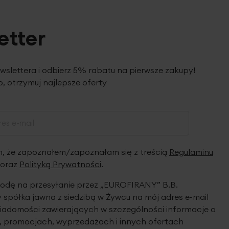
etter
ewslettera i odbierz 5% rabatu na pierwsze zakupy!
, otrzymuj najlepsze oferty
 że zapoznałem/zapoznałam się z treścią
Regulaminu
oraz
Polityką Prywatności
.
dę na przesyłanie przez „EUROFIRANY” B.B.
spółka jawna z siedzibą w Żywcu na mój adres e-mail
iadomości zawierających w szczególności informacje o
 promocjach, wyprzedażach i innych ofertach