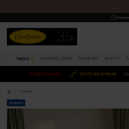
Zamów 
☀
POMIESZCZENIA
NA METRY
ROLETY
TARAS
STREFA OKAZJI
SZYTE NA WYMIAR
ZA
Dywany
Nowość
Przejdź
na
koniec