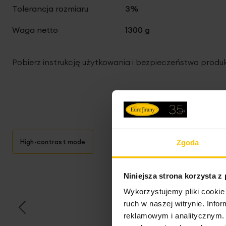
Tolerancja rozmiaru
3%
Waga netto
1300 g
Pobierz instrukcję użytkowania i bezpieczeństwa produ
High-contrast mode
Zgoda
T
Niniejsza strona korzysta z
Wykorzystujemy pliki cookie 
ruch w naszej witrynie. Inf
reklamowym i analitycznym. 