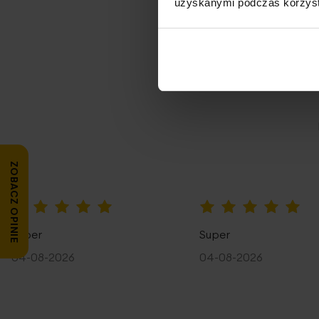
uzyskanymi podczas korzysta
Opi
ZOBACZ OPINIE
100%
100%
Super
Super
04-08-2026
04-08-2026