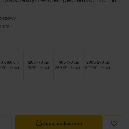
 beżowy
00 cm
80 x 150 cm
120 x 170 cm
140 x 190 cm
200 x 290 cm
2,90 zł
/ szt.
191,90 zł
/ szt.
250,90 zł
/ szt.
542,90 zł
/ szt.
+
Dodaj do koszyka