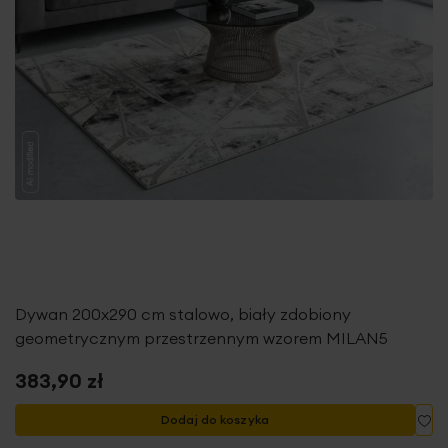
Dywan 200x290 cm stalowo, biały zdobiony
geometrycznym przestrzennym wzorem MILAN5
383,90 zł
Do
Dodaj do koszyka