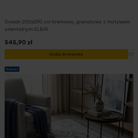
Dywan 200x290 cm kremowo, granatowy z motywem
orientalnym ELBA1
545,90 zł
Do
Dodaj do koszyka
Nowość