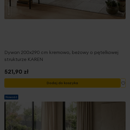
Dywan 200x290 cm kremowo, beżowy o pętelkowej
strukturze KAREN
521,90 zł
Do
Dodaj do koszyka
Nowość