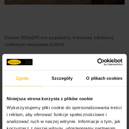
Dywan 200x290 cm popielato, kremowy zdobiony
roślinnym motywem ELBA3
545,90 zł
Do
Dodaj do koszyka
Zgoda
Szczegóły
O plikach cookies
Nowość
Niniejsza strona korzysta z plików cookie
Wykorzystujemy pliki cookie do spersonalizowania treści
i reklam, aby oferować funkcje społecznościowe i
analizować ruch w naszej witrynie. Informacje o tym, jak
korzystasz z naszej witryny, udostępniamy partnerom