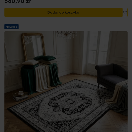
560,90 zł
Do
Dodaj do koszyka
Nowość