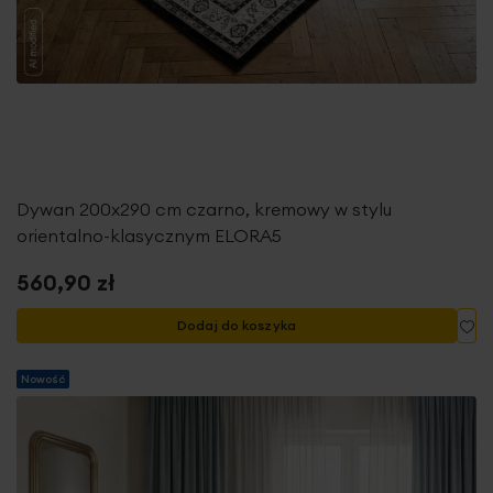
Dywan 200x290 cm czarno, kremowy w stylu
orientalno-klasycznym ELORA5
560,90 zł
Do
Dodaj do koszyka
Nowość