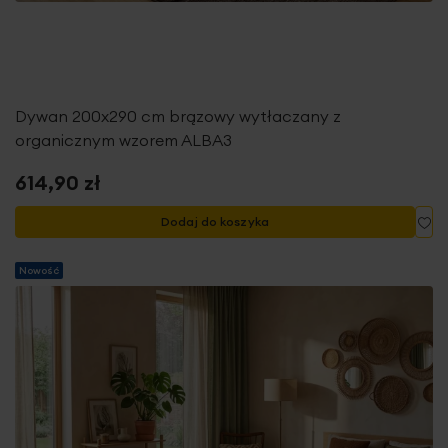
Dywan 200x290 cm brązowy wytłaczany z
organicznym wzorem ALBA3
614,90 zł
Do
Dodaj do koszyka
Nowość