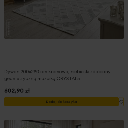
Dywan 200x290 cm kremowo, niebieski zdobiony
geometryczną mozaiką CRYSTAL5
602,90 zł
Do
Dodaj do koszyka