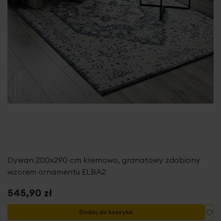
Dywan 200x290 cm kremowo, granatowy zdobiony
wzorem ornamentu ELBA2
545,90 zł
Do
Dodaj do koszyka