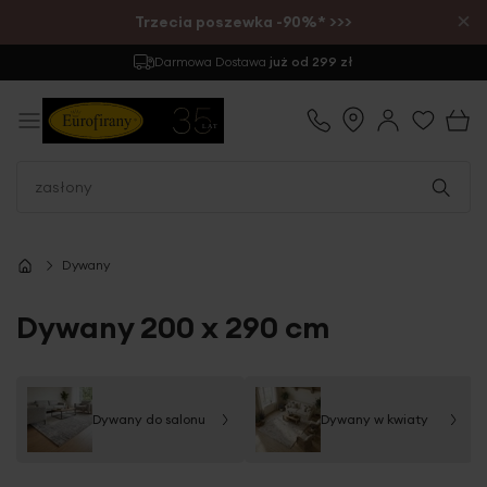
×
Trzecia poszewka -90%* >>>
Zwrot
do 30 dni
Dywany
Dywany 200 x 290 cm
Dywany do salonu
Dywany w kwiaty