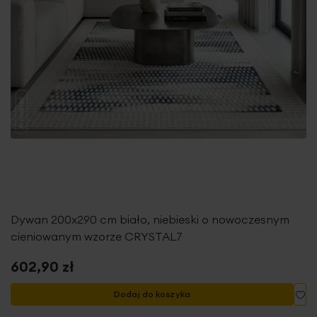
Dywan 200x290 cm biało, niebieski o nowoczesnym
cieniowanym wzorze CRYSTAL7
602,90 zł
Do
Dodaj do koszyka