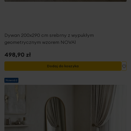
Dywan 200x290 cm srebrny z wypukłym
geometrycznym wzorem NOVA1
498,90 zł
Do
Dodaj do koszyka
Nowość