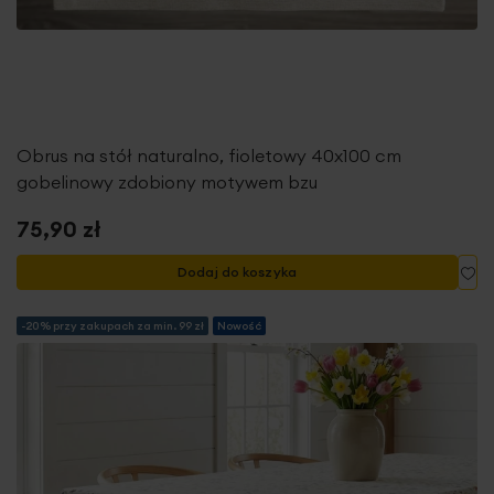
Obrus na stół naturalno, fioletowy 40x100 cm
gobelinowy zdobiony motywem bzu
75,90 zł
Do
Dodaj do koszyka
-20% przy zakupach za min. 99 zł
Nowość