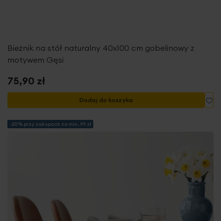
Bieżnik na stół naturalny 40x100 cm gobelinowy z
motywem Gęsi
75,90 zł
Do
Dodaj do koszyka
-20% przy zakupach za min. 99 zł