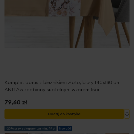
Komplet obrus z bieżnikiem złoto, biały 140x180 cm
ANITA 5 zdobiony subtelnym wzorem liści
79,60 zł
Do
Dodaj do koszyka
-20% przy zakupach za min. 99 zł
Nowość