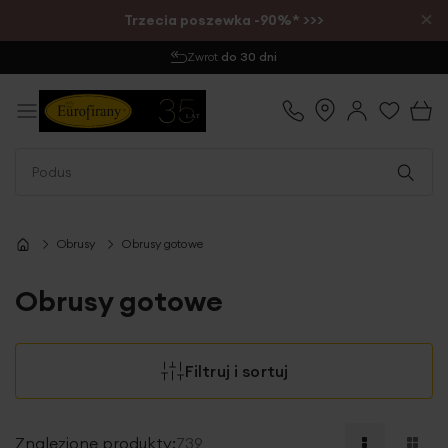
×
Trzecia poszewka -90%* >>>
Wysyłka
1-2 dni
Obrusy
Obrusy gotowe
Obrusy gotowe
Filtruj i sortuj
Znalezione produkty:
739