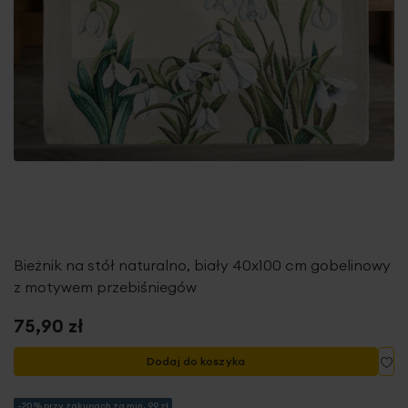
Bieżnik na stół naturalno, biały 40x100 cm gobelinowy
z motywem przebiśniegów
75,90 zł
Do
Dodaj do koszyka
-20% przy zakupach za min. 99 zł