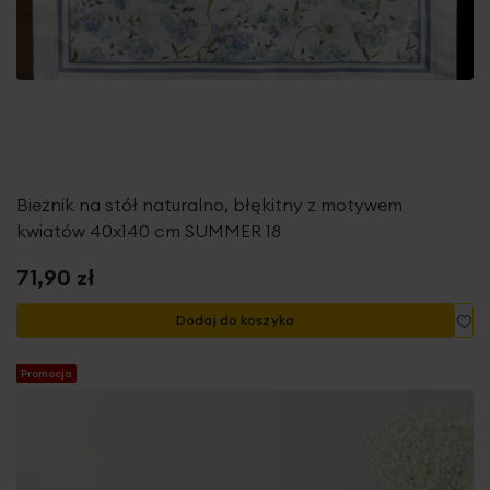
Bieżnik na stół naturalno, błękitny z motywem
kwiatów 40x140 cm SUMMER 18
71,90 zł
Do
Dodaj do koszyka
Promocja