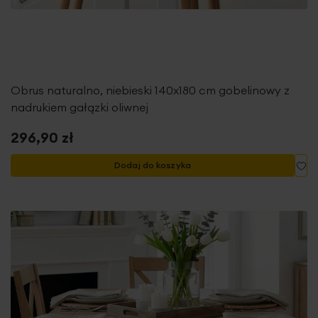
Obrus naturalno, niebieski 140x180 cm gobelinowy z
nadrukiem gałązki oliwnej
296,90 zł
Do
Dodaj do koszyka