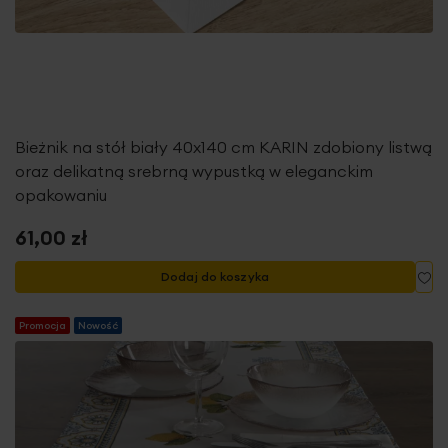
Bieżnik na stół biały 40x140 cm KARIN zdobiony listwą
oraz delikatną srebrną wypustką w eleganckim
opakowaniu
61,00 zł
Do
Dodaj do koszyka
Promocja
Nowość