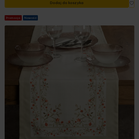
Do
Dodaj do koszyka
Promocja
Nowość