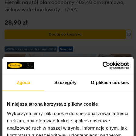
Bieżnik na stół plamoodporny 40x140 cm kremowo,
zielony w drobne kwiaty - TARA
28,90 zł
Do
Dodaj do koszyka
-20% przy zakupach za min. 99 zł
Nowość
Zgoda
Szczegóły
O plikach cookies
Niniejsza strona korzysta z plików cookie
Wykorzystujemy pliki cookie do spersonalizowania treści
i reklam, aby oferować funkcje społecznościowe i
analizować ruch w naszej witrynie. Informacje o tym, jak
korzystasz z naszej witryny, udostępniamy partnerom