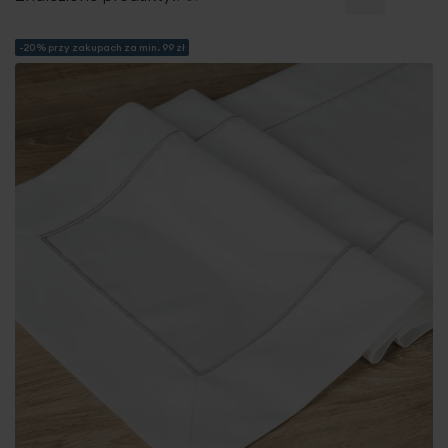
-20% przy zakupach za min. 99 zł