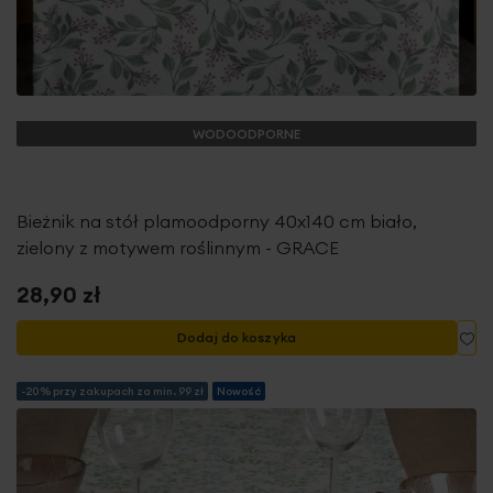
WODOODPORNE
Bieżnik na stół plamoodporny 40x140 cm biało,
zielony z motywem roślinnym - GRACE
28,90 zł
Do
Dodaj do koszyka
-20% przy zakupach za min. 99 zł
Nowość