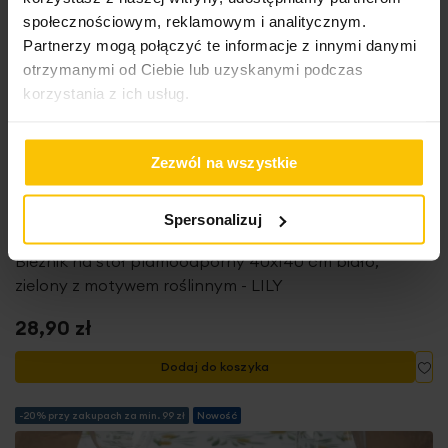
społecznościowym, reklamowym i analitycznym.
Partnerzy mogą połączyć te informacje z innymi danymi
otrzymanymi od Ciebie lub uzyskanymi podczas
korzystania z ich usług.
Zezwól na wszystkie
WODOODPORNE
Spersonalizuj
Bieżnik na stół plamoodporny 40x140 cm biało,
zielony z motywem roślinnym - LILY
28,90 zł
Do
Dodaj do koszyka
-20% przy zakupach za min. 99 zł
Nowość