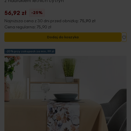
z nadrukiem letnich cytryn
56,92 zł
-25%
Najniższa cena z 30 dni przed obniżką:
75,90 zł
Cena regularna:
75,90 zł
Do
Dodaj do koszyka
-20% przy zakupach za min. 99 zł