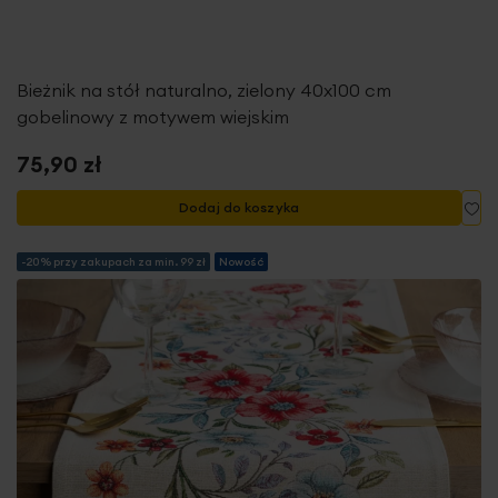
Bieżnik na stół naturalno, zielony 40x100 cm
gobelinowy z motywem wiejskim
75,90 zł
Do
Dodaj do koszyka
-20% przy zakupach za min. 99 zł
Nowość