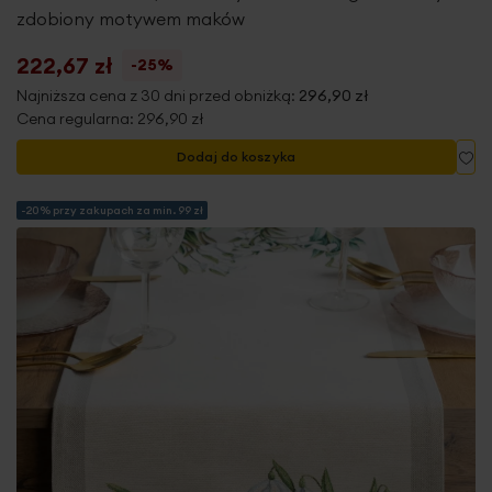
zdobiony motywem maków
222,67 zł
-25%
Najniższa cena z 30 dni przed obniżką:
296,90 zł
Cena regularna:
296,90 zł
Do
Dodaj do koszyka
-20% przy zakupach za min. 99 zł