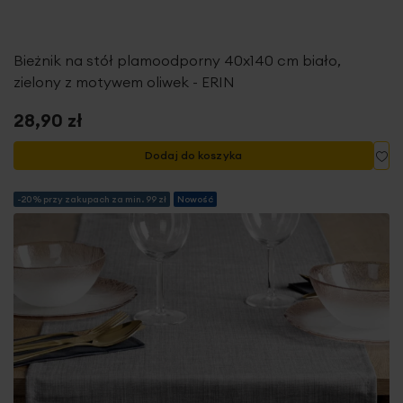
Bieżnik na stół plamoodporny 40x140 cm biało,
zielony z motywem oliwek - ERIN
28,90 zł
Do
Dodaj do koszyka
-20% przy zakupach za min. 99 zł
Nowość