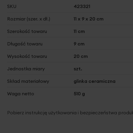
Więcej
SKU
423321
informacji
Rozmiar (szer. x dł.)
11 x 9 x 20 cm
Szerokość towaru
11 cm
Długość towaru
9 cm
Wysokość towaru
20 cm
Jednostka miary
szt.
Skład materiałowy
glinka ceramiczna
Waga netto
510 g
Pobierz instrukcję użytkowania i bezpieczeństwa produ