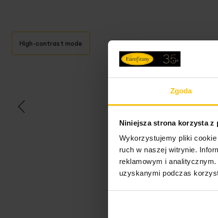
High-contrast mode
T
Zgoda
Niniejsza strona korzysta z
Wykorzystujemy pliki cookie 
ruch w naszej witrynie. Inf
Opi
reklamowym i analitycznym. 
uzyskanymi podczas korzysta