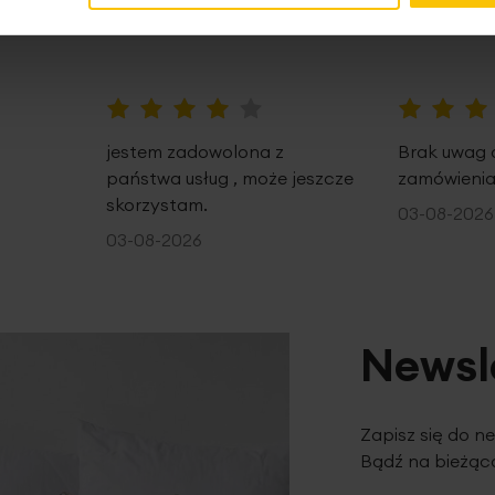
80%
100%
jestem zadowolona z
Brak uwag 
państwa usług , może jeszcze
zamówienia
skorzystam.
03-08-2026
03-08-2026
Newsl
Zapisz się do n
Bądź na bieżąco