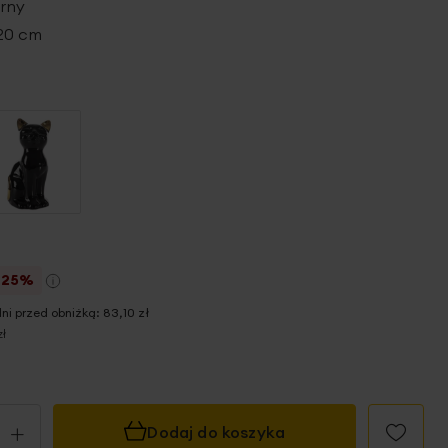
brny
x 20 cm
-25%
dni przed obniżką:
83,10 zł
zł
+
Dodaj do koszyka