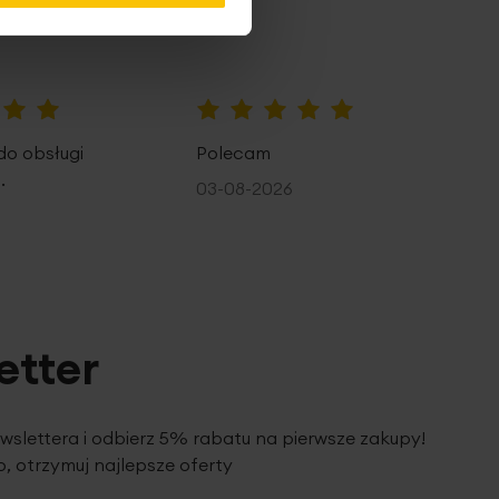
100%
do obsługi
Polecam
.
03-08-2026
etter
ewslettera i odbierz 5% rabatu na pierwsze zakupy!
, otrzymuj najlepsze oferty