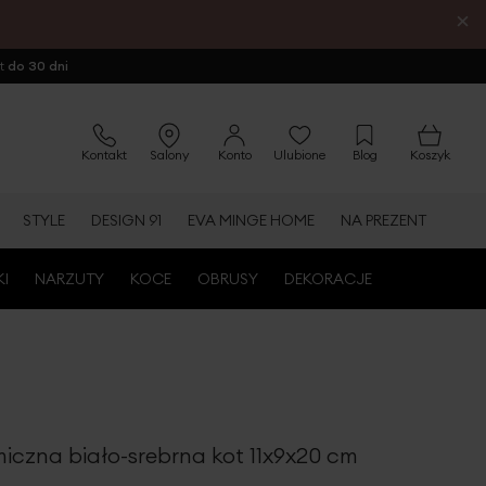
×
ot
do 30 dni
Kontakt
Salony
Konto
Ulubione
Blog
Koszyk
STYLE
DESIGN 91
EVA MINGE HOME
NA PREZENT
KI
NARZUTY
KOCE
OBRUSY
DEKORACJE
iczna biało-srebrna kot 11x9x20 cm