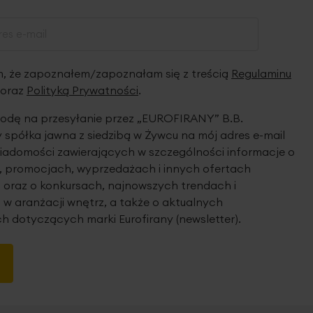
 że zapoznałem/zapoznałam się z treścią
Regulaminu
oraz
Polityką Prywatności
.
dę na przesyłanie przez „EUROFIRANY” B.B.
spółka jawna z siedzibą w Żywcu na mój adres e-mail
iadomości zawierających w szczególności informacje o
 promocjach, wyprzedażach i innych ofertach
 oraz o konkursach, najnowszych trendach i
 w aranżacji wnętrz, a także o aktualnych
h dotyczących marki Eurofirany (newsletter).