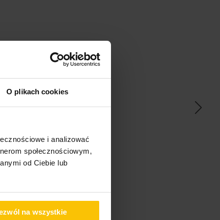
ać
O plikach cookies
ołecznościowe i analizować
artnerom społecznościowym,
pem
anymi od Ciebie lub
ezwól na wszystkie