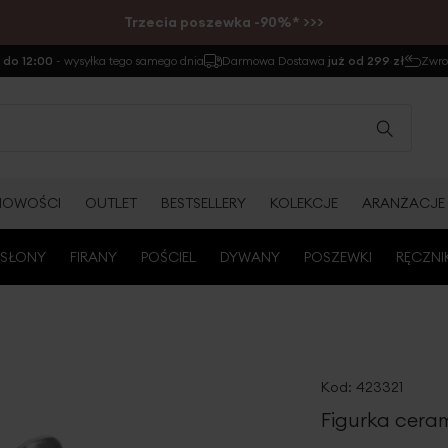
Trzecia poszewka -90%* >>>
do 12:00
- wysyłka tego samego dnia
Darmowa Dostawa
już od 299 zł
Zwr
NOWOŚCI
OUTLET
BESTSELLERY
KOLEKCJE
ARANŻACJE
SŁONY
FIRANY
POŚCIEL
DYWANY
POSZEWKI
RĘCZNI
Kod:
423321
Figurka ceram