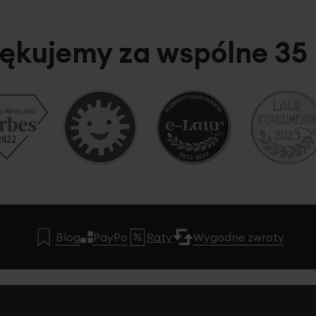
ękujemy za wspólne 35 
Blog
PayPo
Raty
Wygodne zwroty