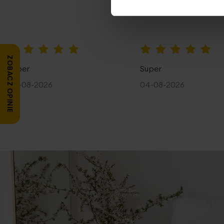
100%
100%
ZOBACZ OPINIE
Super
Super
04-08-2026
04-08-2026