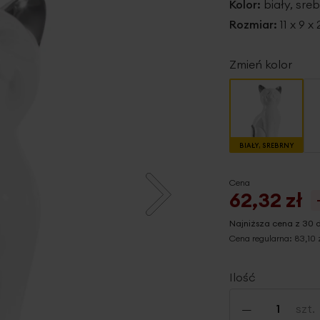
Kolor:
biały, sre
Rozmiar:
11 x 9 
Zmień kolor
BIAŁY, SREBRNY
Cena
62,32 zł
Najniższa cena z 30 
Cena regularna:
83,10 
Ilość
-
szt.