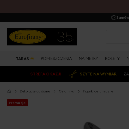
Zamów 
☀
POMIESZCZENIA
NA METRY
ROLETY
TARAS
STREFA OKAZJI
SZYTE NA WYMIAR
ZA
Dekoracje do domu
Ceramika
Figurki ceramiczne
Promocja
Przejdź
na
koniec