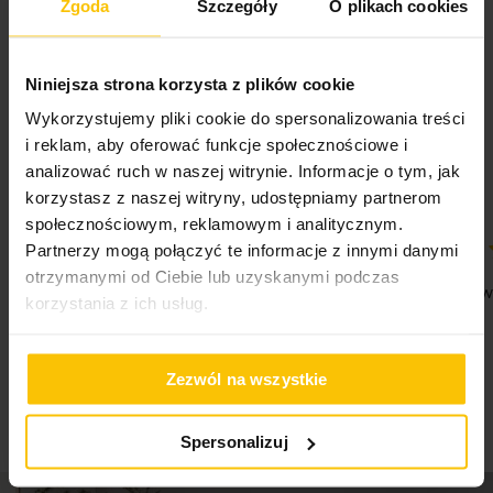
Zgoda
Szczegóły
O plikach cookies
Niniejsza strona korzysta z plików cookie
5%
Na podstawie 28319 opinii. Zobacz niektóre opinie
Wykorzystujemy pliki cookie do spersonalizowania treści
tutaj.
i reklam, aby oferować funkcje społecznościowe i
analizować ruch w naszej witrynie. Informacje o tym, jak
korzystasz z naszej witryny, udostępniamy partnerom
społecznościowym, reklamowym i analitycznym.
Partnerzy mogą połączyć te informacje z innymi danymi
100%
100%
otrzymanymi od Ciebie lub uzyskanymi podczas
Jestem zadowolona z poziomu usług i
Jestem na w
korzystania z ich usług.
dostawy
05-08-2026
05-08-2026
Zezwól na wszystkie
Spersonalizuj