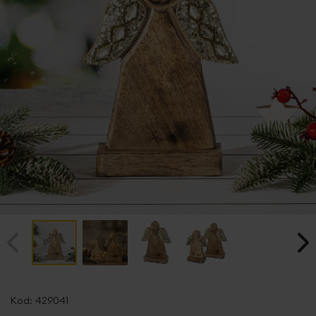
Przejdź
na
Kod:
429041
początek