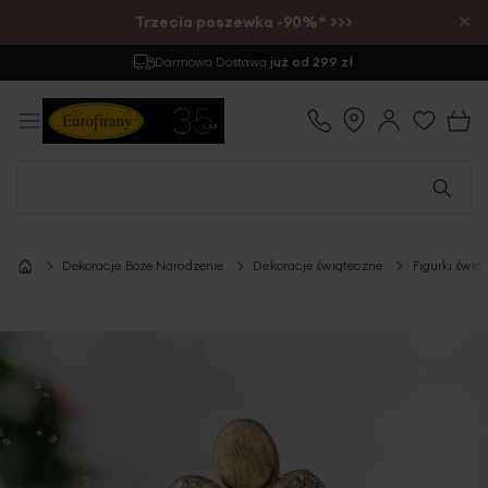
×
Trzecia poszewka -90%* >>>
Zwrot
do 30 dni
Dekoracje Boże Narodzenie
Dekoracje świąteczne
Figurki świą
Przejdź
na
koniec
galerii