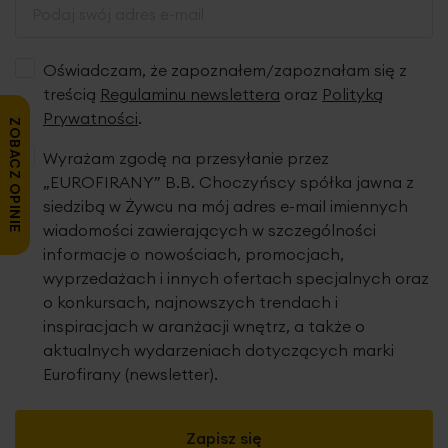
Oświadczam, że zapoznałem/zapoznałam się z
treścią
Regulaminu newslettera
oraz
Polityką
Prywatności
.
ZOBACZ OPINIE
Wyrażam zgodę na przesyłanie przez
„EUROFIRANY” B.B. Choczyńscy spółka jawna z
siedzibą w Żywcu na mój adres e-mail imiennych
wiadomości zawierających w szczególności
informacje o nowościach, promocjach,
wyprzedażach i innych ofertach specjalnych oraz
o konkursach, najnowszych trendach i
inspiracjach w aranżacji wnętrz, a także o
aktualnych wydarzeniach dotyczących marki
Eurofirany (newsletter).
Zapisz się