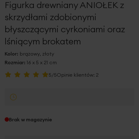
Figurka drewniany ANIOŁEK z
galerii
skrzydłami zdobionymi
błyszczącymi cyrkoniami oraz
lśniącym brokatem
Kolor:
brązowy, złoty
Rozmiar:
16 x 5 x 21 cm
Ocena:
5/5
Opinie klientów:
2
100
100
% of
Brak w magazynie