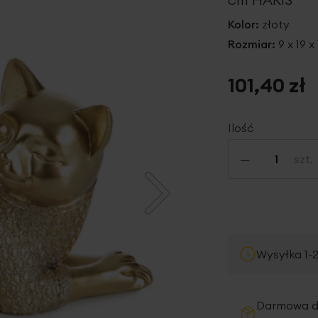
Kolor:
złoty
Rozmiar:
9 x 19 x
101,40 zł
Ilość
-
szt.
Wysyłka 1-
Darmowa 