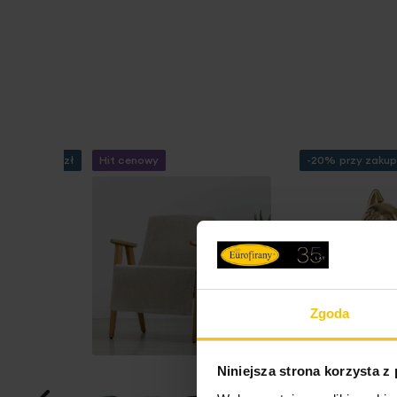
 za min. 99 zł
Hit cenowy
-20% przy zakup
Zgoda
Niniejsza strona korzysta z