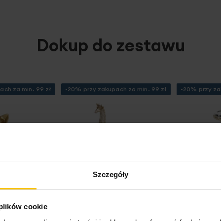
Dokup do zestawu
ach za min. 99 zł
-20% przy zakupach za min. 99 zł
-20% przy za
Szczegóły
 plików cookie