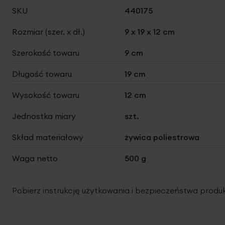
Więcej
SKU
440175
informacji
Rozmiar (szer. x dł.)
9 x 19 x 12 cm
Szerokość towaru
9 cm
Długość towaru
19 cm
Wysokość towaru
12 cm
Jednostka miary
szt.
Skład materiałowy
żywica poliestrowa
Waga netto
500 g
Pobierz instrukcję użytkowania i bezpieczeństwa produ