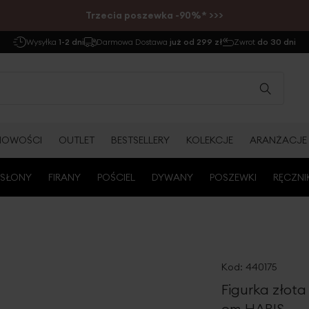
Trzecia poszewka -90%* >>>
Wysyłka
1-2 dni
Darmowa Dostawa
już od 299 zł
Zwrot
do 30 dni
NOWOŚCI
OUTLET
BESTSELLERY
KOLEKCJE
ARANŻACJE
SŁONY
FIRANY
POŚCIEL
DYWANY
POSZEWKI
RĘCZNI
Kod:
440175
Figurka złot
cm HARIS