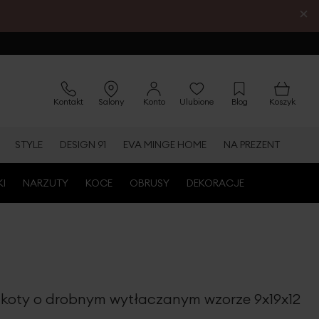
×
Kontakt
Salony
Konto
Ulubione
Blog
Koszyk
STYLE
DESIGN 91
EVA MINGE HOME
NA PREZENT
KI
NARZUTY
KOCE
OBRUSY
DEKORACJE
a koty o drobnym wytłaczanym wzorze 9x19x12