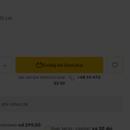
 12 cm
+
Dodaj do koszyka
lub zamów telefonicznie:
+48 33 472
55 00
2 dni robocze
dostawa
od 299,00
Kup teraz, zapłać
za 30 dni