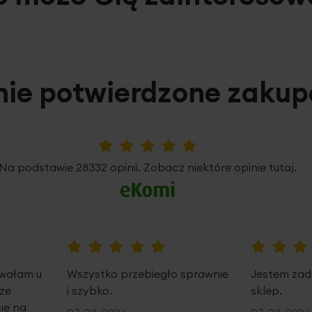
nie potwierdzone zaku
5%
Na podstawie 28332 opinii. Zobacz niektóre opinie tutaj.
100%
100%
owałam u
Wszystko przebiegło sprawnie
Jestem zad
ze
i szybko.
sklep.
ie na