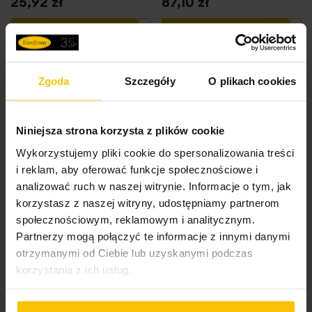
25,92 zł
87,10 zł
Dodaj do listy życzeń
Dodaj do listy życzeń
Do
Dodaj do koszyka
Dodaj do koszyka
Zgoda
Szczegóły
O plikach cookies
Opinie o produkcie
Niniejsza strona korzysta z plików cookie
Wykorzystujemy pliki cookie do spersonalizowania treści
i reklam, aby oferować funkcje społecznościowe i
analizować ruch w naszej witrynie. Informacje o tym, jak
100%
Gustownie się prezentuje. Bardzo starannie wykonana.
korzystasz z naszej witryny, udostępniamy partnerom
społecznościowym, reklamowym i analitycznym.
Recenzowany przez
Agnieszka
Partnerzy mogą połączyć te informacje z innymi danymi
Wysłany na
23.02.2026
otrzymanymi od Ciebie lub uzyskanymi podczas
korzystania z ich usług.
High-contrast mode