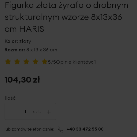
Figurka złota żyrafa o drobnym
galerii
strukturalnym wzorze 8x13x36
cm HARIS
Kolor:
złoty
Rozmiar:
8 x 13 x 36 cm
Ocena:
5/5
Opinie klientów:
1
100
100
% of
104,30 zł
Ilość
-
+
szt.
lub zamów telefonicznie:
+48 33 472 55 00