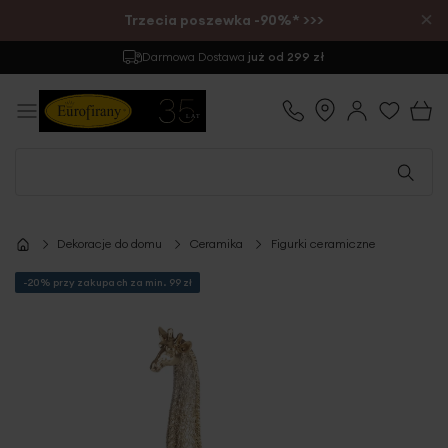
×
Trzecia poszewka -90%* >>>
Darmowa Dostawa
już od 299 zł
Dekoracje do domu
Ceramika
Figurki ceramiczne
-20% przy zakupach za min. 99 zł
Przejdź
na
koniec
galerii