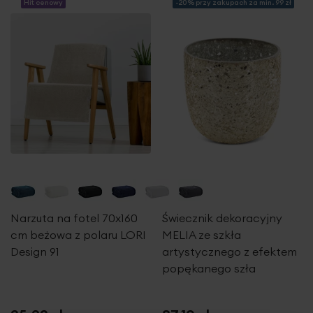
Hit cenowy
-20% przy zakupach za min. 99 zł
stylu każdemu wnętrzu. Jest to doskonały wybór dla osób,
które cenią sobie elegancję i blask w dekoracji swojego
domu.
Zaleca sie czyszczenie tylko wilgotną, delikatną
ściereczką
Dane techniczne:
długość: 13 cm
szerokość: 8 cm
wysokość: 36 cm
skład: 100% żywica poliestrowa
Narzuta na fotel 70x160
Świecznik dekoracyjny
cm beżowa z polaru LORI
MELIA ze szkła
Design 91
artystycznego z efektem
popękanego szła