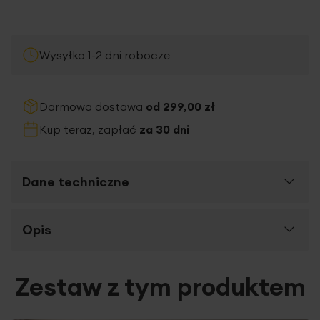
Wysyłka 1-2 dni robocze
Darmowa dostawa
od 299,00 zł
Kup teraz, zapłać
za 30 dni
Dane techniczne
Więcej
Opis
SKU
440161
informacji
Rozmiar (szer. x dł.)
8 x 13 x 36 cm
Szukasz efektownych drobiazgów, które efektownie
Zestaw z tym produktem
Szerokość towaru
8 cm
podkreślą aranżację wnętrza? Dobierając
ceramiczne
dekoracje
możemy z łatwością odmienić aranżację
Długość towaru
13 cm
wnętrza. Ostatnio wśród figurek prym wiodą
roślinne i