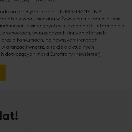
dę na przesyłanie przez „EUROFIRANY” B.B.
spółka jawna z siedzibą w Żywcu na mój adres e-mail
iadomości zawierających w szczególności informacje o
 promocjach, wyprzedażach i innych ofertach
 oraz o konkursach, najnowszych trendach i
 w aranżacji wnętrz, a także o aktualnych
h dotyczących marki Eurofirany (newsletter).
lat!