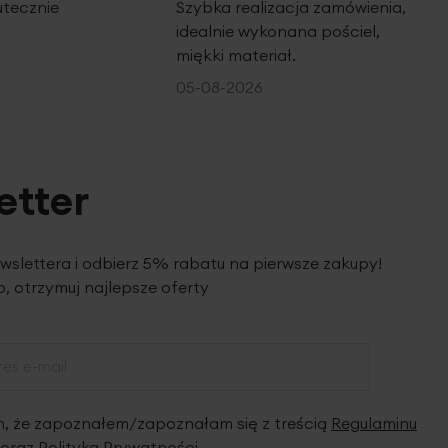
utecznie
Szybka realizacja zamówienia,
idealnie wykonana pościel,
miękki materiał.
05-08-2026
etter
ewslettera i odbierz 5% rabatu na pierwsze zakupy!
, otrzymuj najlepsze oferty
 że zapoznałem/zapoznałam się z treścią
Regulaminu
oraz
Polityką Prywatności
.