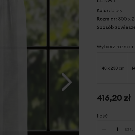
Kolor:
biały
Rozmiar:
300 x 
Sposób zawiesze
Wybierz rozmiar
140 x 230 cm
1
416,20 zł
Ilość
-
szt.