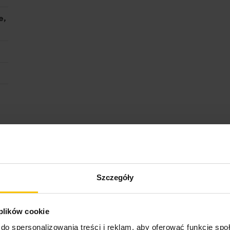
e,
ktu
Szczegóły
 plików cookie
do spersonalizowania treści i reklam, aby oferować funkcje sp