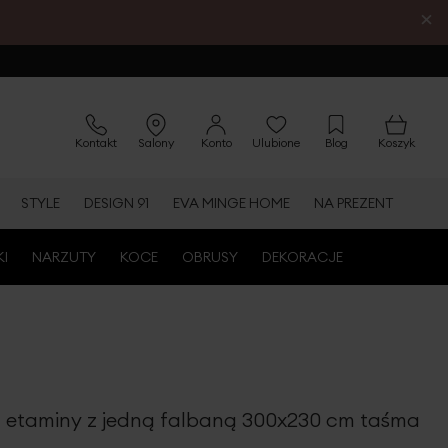
×
Kontakt
Salony
Konto
Ulubione
Blog
Koszyk
STYLE
DESIGN 91
EVA MINGE HOME
NA PREZENT
KI
NARZUTY
KOCE
OBRUSY
DEKORACJE
 z etaminy z jedną falbaną 300x230 cm taśma