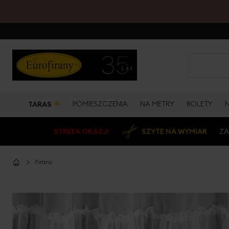
☀
POMIESZCZENIA
NA METRY
ROLETY
TARAS
STREFA OKAZJI
SZYTE NA WYMIAR
ZA
Firany
Przejdź
na
koniec