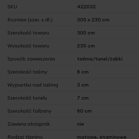
Więcej
SKU
422032
informacji
Rozmiar (szer. x dł.)
300 x 230 cm
Szerokość towaru
300 cm
Wysokość towaru
230 cm
Sposób zawieszenia
taśma/tunel/żabki
Szerokość taśmy
8 cm
Wypustka nad taśmą
3 cm
Szerokość tunelu
7 cm
Szerokość falbany
80 cm
Zawiera obciążnik
nie
Rodzaj tkaniny
matowe, etaminowe