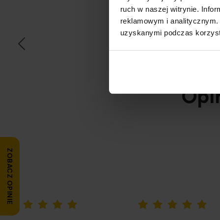
T
ruch w naszej witrynie. Inf
reklamowym i analitycznym. 
uzyskanymi podczas korzysta
Opi
ZOBACZ OPINIE
100%
100%