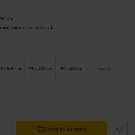
230 cm
nia:
taśma/tunel/żabki
40 x 240 cm
140 x 250 cm
140 x 260 cm
rozwiń
+
Dodaj do koszyka