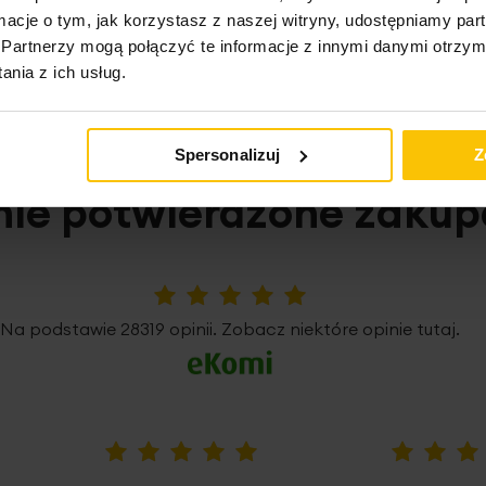
o może Cię zainteresow
ormacje o tym, jak korzystasz z naszej witryny, udostępniamy p
Partnerzy mogą połączyć te informacje z innymi danymi otrzym
nia z ich usług.
Spersonalizuj
Z
nie potwierdzone zaku
5%
Na podstawie 28319 opinii. Zobacz niektóre opinie tutaj.
100%
100%