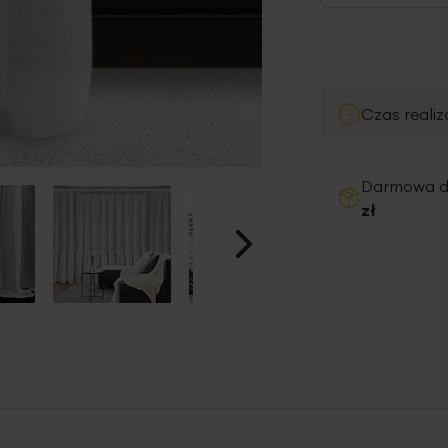
Czas realiz
Darmowa 
zł