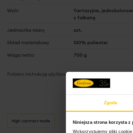
Wzór
fantazyjne, jednokolorow
z falbaną
Jednostka miary
szt.
Skład materiałowy
100% poliester
Waga netto
700 g
Pobierz instrukcję użytkowania i bezpieczeństwa produ
Zgoda
High-contrast mode
Niniejsza strona korzysta z
Wykorzystujemy pliki cookie 