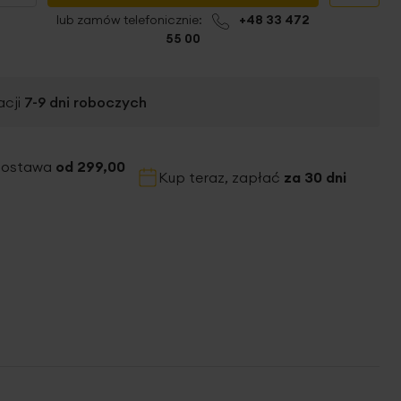
lub zamów telefonicznie:
+48 33 472
55 00
acji
7-9
dni roboczych
dostawa
od 299,00
Kup teraz, zapłać
za 30 dni