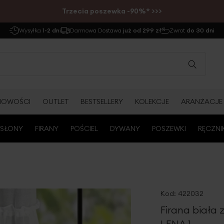
Trzecia poszewka -90%* >>>
Wysyłka
1-2 dni
Darmowa Dostawa
już od 299 zł
Zwrot
do 30 dni
NOWOŚCI
OUTLET
BESTSELLERY
KOLEKCJE
ARANŻACJE
SŁONY
FIRANY
POŚCIEL
DYWANY
POSZEWKI
RĘCZNI
Kod:
422032
Firana biała
LENA 1