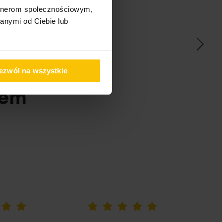
ać
artnerom społecznościowym,
anymi od Ciebie lub
ezwól na wszystkie
pem
100%