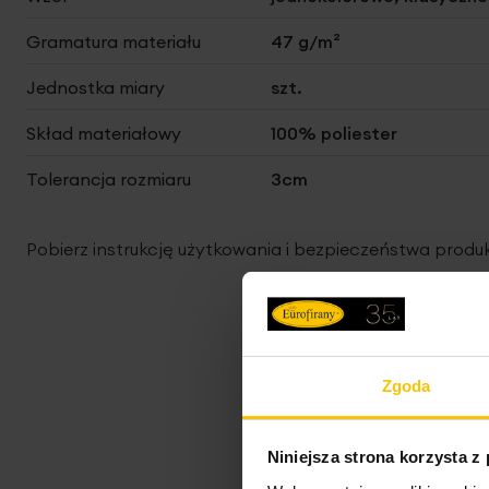
Gramatura materiału
47 g/m²
Jednostka miary
szt.
Skład materiałowy
100% poliester
Tolerancja rozmiaru
3cm
Pobierz instrukcję użytkowania i bezpieczeństwa produ
Zgoda
Niniejsza strona korzysta z