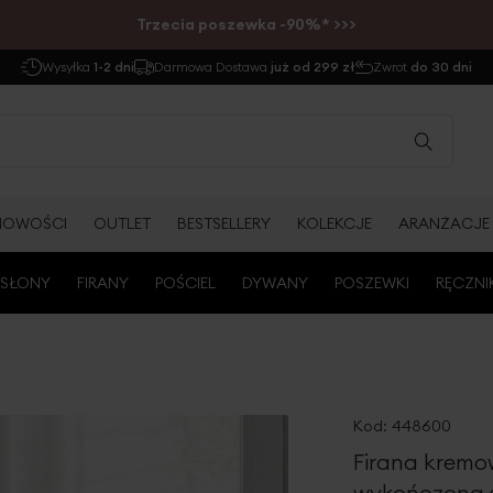
Trzecia poszewka -90%* >>>
Wysyłka
1-2 dni
Darmowa Dostawa
już od 299 zł
Zwrot
do 30 dni
NOWOŚCI
OUTLET
BESTSELLERY
KOLEKCJE
ARANŻACJE
SŁONY
FIRANY
POŚCIEL
DYWANY
POSZEWKI
RĘCZNI
Kod:
448600
Firana kremo
wykończona 