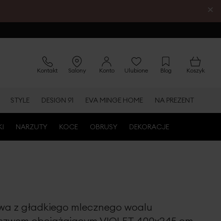
×
Kontakt
Salony
Konto
Ulubione
Blog
Koszyk
STYLE
DESIGN 91
EVA MINGE HOME
NA PREZENT
KI
NARZUTY
KOCE
OBRUSY
DEKORACJE
wa z gładkiego mlecznego woalu
szwem obciążającym VIOLET 400x245 cm