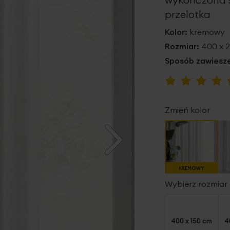
przelotka
Kolor:
kremowy
Rozmiar:
400 x 
Sposób zawiesze
Ocena:
100
100
% of
Zmień kolor
KREMOWY
Wybierz rozmiar
400 x 150 cm
4