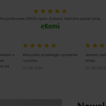
5%
Na podstawie 28332 opinii. Zobacz niektóre opinie tutaj.
100%
100%
owałam u
Wszystko przebiegło sprawnie
Jestem zad
ze
i szybko.
sklep.
ie na
07-08-2026
07-08-2026