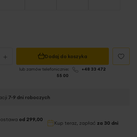
+
Dodaj do koszyka
lub zamów telefonicznie:
+48 33 472
55 00
acji
7-9
dni roboczych
dostawa
od 299,00
Kup teraz, zapłać
za 30 dni