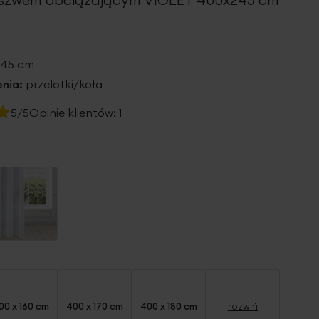
245 cm
nia:
przelotki/koła
5/5
Opinie klientów:
1
00 x 160 cm
400 x 170 cm
400 x 180 cm
rozwiń