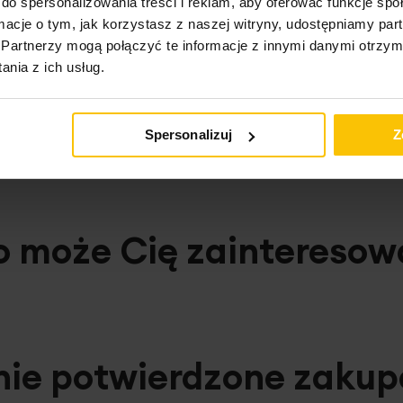
do spersonalizowania treści i reklam, aby oferować funkcje sp
ormacje o tym, jak korzystasz z naszej witryny, udostępniamy p
Partnerzy mogą połączyć te informacje z innymi danymi otrzym
duktu.
nia z ich usług.
Spersonalizuj
Z
o może Cię zainteresow
nie potwierdzone zaku