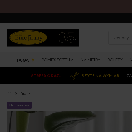
☀
POMIESZCZENIA
NA METRY
ROLETY
TARAS
STREFA OKAZJI
SZYTE NA WYMIAR
ZA
Firany
Hit cenowy
Przejdź
na
koniec