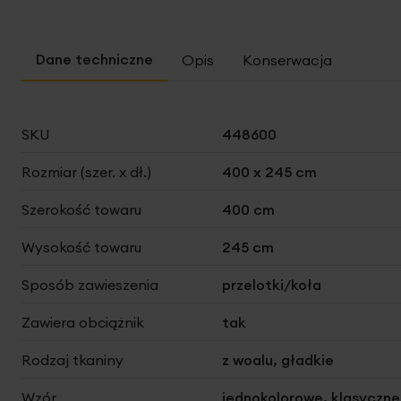
Opis
Konserwacja
Więcej
SKU
448600
informacji
Rozmiar (szer. x dł.)
400 x 245 cm
Szerokość towaru
400 cm
Wysokość towaru
245 cm
Sposób zawieszenia
przelotki/koła
Zawiera obciążnik
tak
Rodzaj tkaniny
z woalu, gładkie
Wzór
jednokolorowe, klasyczne