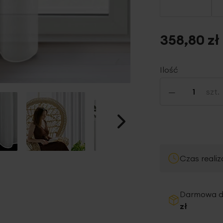
358,80 zł
Ilość
-
szt.
Czas realiz
Darmowa 
zł