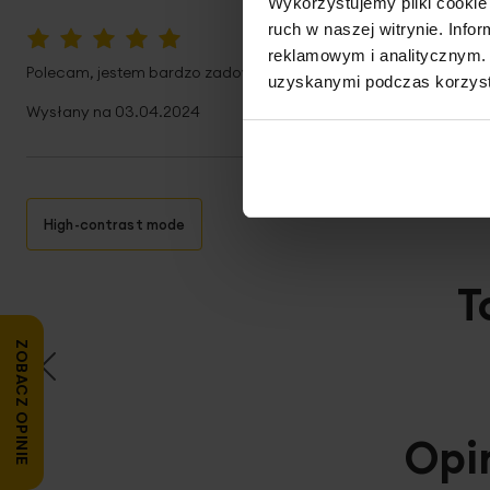
Wykorzystujemy pliki cookie 
ruch w naszej witrynie. Inf
reklamowym i analitycznym. 
100%
Polecam, jestem bardzo zadowolona z jakości zakupionego pro
uzyskanymi podczas korzysta
Wysłany na
03.04.2024
High-contrast mode
T
ZOBACZ OPINIE
Opi