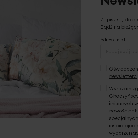
Newsl
Zapisz się do n
Bądź na bieżąco
Adres e-mail
Oświadczam,
newslettera
Wyrażam zgo
Choczyńscy 
imiennych w
nowościach,
specjalnych
inspiracjach
wydarzeniac