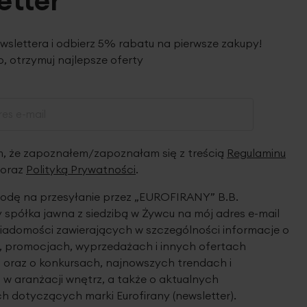
etter
ewslettera i odbierz 5% rabatu na pierwsze zakupy!
, otrzymuj najlepsze oferty
 że zapoznałem/zapoznałam się z treścią
Regulaminu
oraz
Polityką Prywatności
.
dę na przesyłanie przez „EUROFIRANY” B.B.
spółka jawna z siedzibą w Żywcu na mój adres e-mail
iadomości zawierających w szczególności informacje o
 promocjach, wyprzedażach i innych ofertach
 oraz o konkursach, najnowszych trendach i
 w aranżacji wnętrz, a także o aktualnych
h dotyczących marki Eurofirany (newsletter).