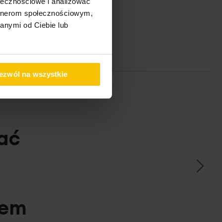
ołecznościowe i analizować
artnerom społecznościowym,
anymi od Ciebie lub
ezwól na wszystkie
ać
pem