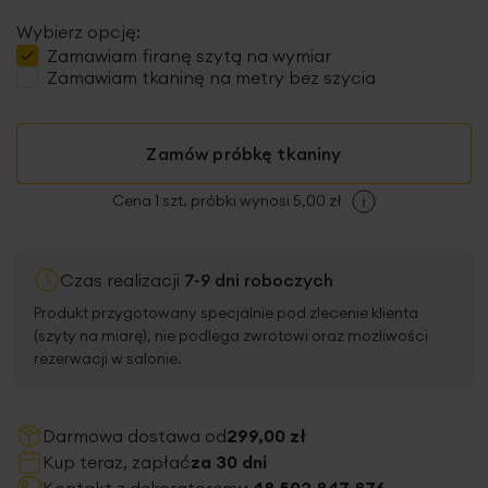
Wybierz opcję:
Zamawiam
firanę szytą
na wymiar
Zamawiam tkaninę na metry bez szycia
Zamów próbkę tkaniny
Cena 1 szt. próbki wynosi 5,00 zł
Czas realizacji
7-9 dni roboczych
Produkt przygotowany specjalnie pod zlecenie klienta
(szyty na miarę), nie podlega zwrotowi oraz możliwości
rezerwacji w salonie.
Darmowa dostawa od
299,00 zł
Kup teraz, zapłać
za 30 dni
Kontakt z dekoratorem:
+48 502 847 876