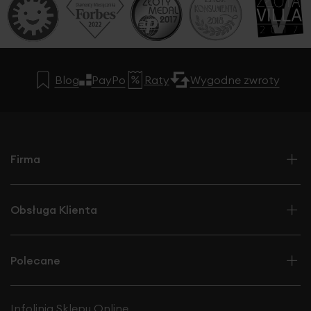
Blog
PayPo
Raty
Wygodne zwroty
Firma
Obsługa Klienta
Polecane
Infolinia Sklepu Online