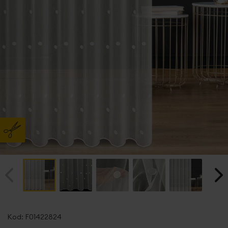
Przejdź
na
Kod:
F01422824
początek