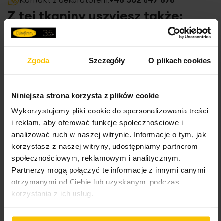
Z tej tkaniny uszyjesz także:
Zgoda
Szczegóły
O plikach cookies
Niniejsza strona korzysta z plików cookie
Wykorzystujemy pliki cookie do spersonalizowania treści
i reklam, aby oferować funkcje społecznościowe i
analizować ruch w naszej witrynie. Informacje o tym, jak
korzystasz z naszej witryny, udostępniamy partnerom
Roletę szytą na
społecznościowym, reklamowym i analitycznym.
wymiar
Partnerzy mogą połączyć te informacje z innymi danymi
otrzymanymi od Ciebie lub uzyskanymi podczas
korzystania z ich usług.
Inne produkty z kolekcji:
Kolekcja
podstawowa