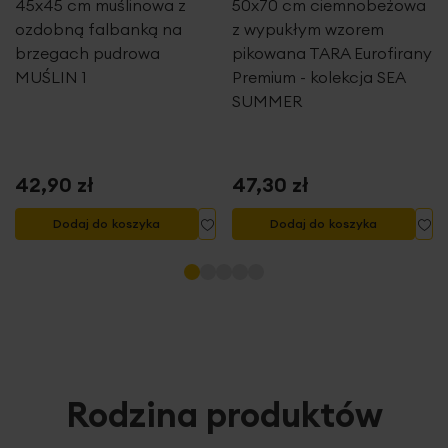
45x45 cm muślinowa z
50x70 cm ciemnobeżowa
ozdobną falbanką na
z wypukłym wzorem
brzegach pudrowa
pikowana TARA Eurofirany
MUŚLIN 1
Premium - kolekcja SEA
SUMMER
42,90 zł
47,30 zł
Dodaj do listy życzeń
Dodaj do listy życzeń
Do
Dodaj do koszyka
Dodaj do koszyka
Rodzina produktów