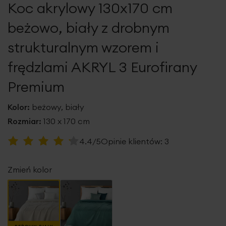
Koc akrylowy 130x170 cm
galerii
beżowo, biały z drobnym
strukturalnym wzorem i
frędzlami AKRYL 3 Eurofirany
Premium
Kolor:
beżowy, biały
Rozmiar:
130 x 170 cm
Ocena:
4.4/5
Opinie klientów:
3
87
100
% of
Zmień kolor