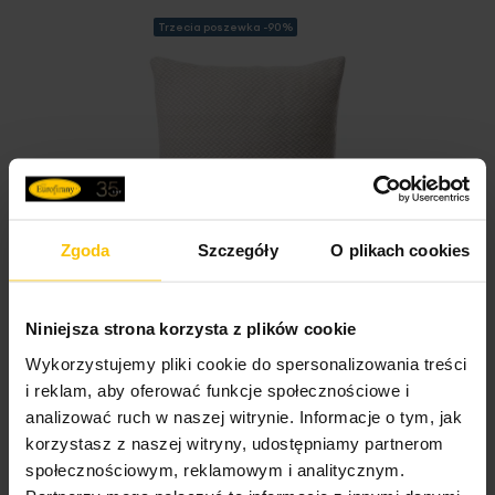
Trzecia poszewka -90%
Zgoda
Szczegóły
O plikach cookies
Niniejsza strona korzysta z plików cookie
Wykorzystujemy pliki cookie do spersonalizowania treści
Poszewka na poduszkę
i reklam, aby oferować funkcje społecznościowe i
45x45 cm beżowo, biała z
analizować ruch w naszej witrynie. Informacje o tym, jak
drobnym wzorem jodełki
korzystasz z naszej witryny, udostępniamy partnerom
AKRYL 3
społecznościowym, reklamowym i analitycznym.
73,00 zł