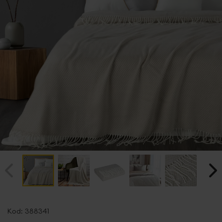
Przejdź
na
Kod:
388341
początek