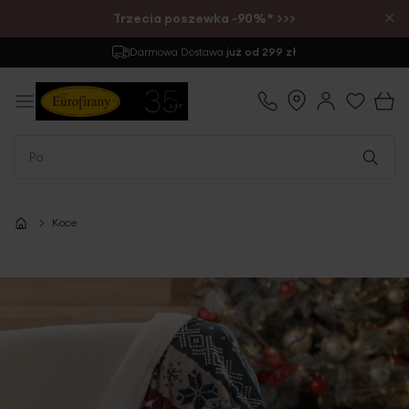
×
Trzecia poszewka -90%* >>>
Darmowa Dostawa
już od 299 zł
Koce
Przejdź
na
koniec
galerii