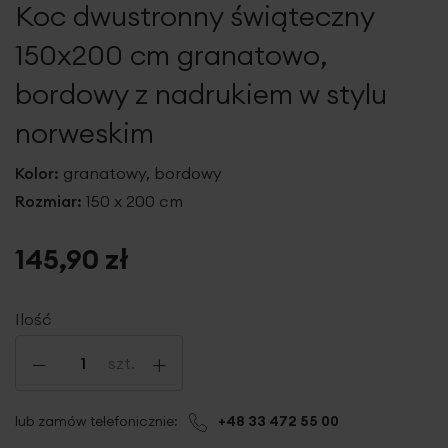
Koc dwustronny świąteczny
galerii
150x200 cm granatowo,
bordowy z nadrukiem w stylu
norweskim
Kolor:
granatowy, bordowy
Rozmiar:
150 x 200 cm
145,90 zł
Ilość
-
+
szt.
lub zamów telefonicznie:
+48 33 472 55 00