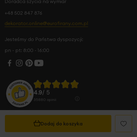
Doradca szycia na wymiar
+48 502 847 876
dekorator.online@eurofirany.com.pl
Jesteśmy do Państwa dyspozycji:
pn - pt: 8:00 - 16:00
4.9
/ 5
35880
opinii
Dodaj do koszyka
© 2026 Eurofirany B.B. Choczyńscy Sp.J. Wszystkie