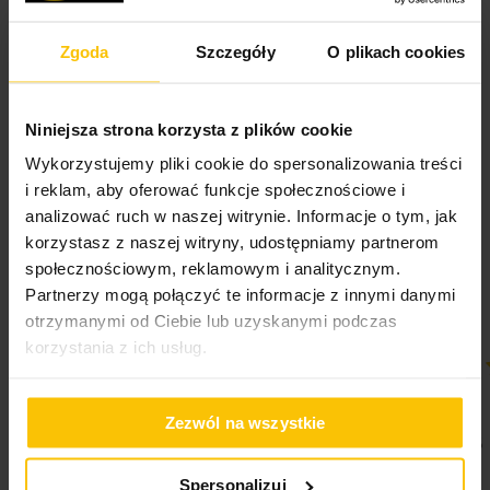
Jednostka miary
szt.
Nie można wybielać i chlorować
Skład materiałowy
100% poliester
Zgoda
Szczegóły
O plikach cookies
Cechy produktu:
Waga netto
2140 g
Opinie potwierdzone zakupem
dwustronny design: nadruk zimowy z tkaniny flano i
Nie suszyć w suszarce bębnowej
jednolita strona z baranka,
Niniejsza strona korzysta z plików cookie
Pobierz instrukcję użytkowania i bezpieczeństwa produktu
miękka i przyjemna w dotyku tkanina flano,
Wykorzystujemy pliki cookie do spersonalizowania treści
i reklam, aby oferować funkcje społecznościowe i
gruba, ciepła i przytulna tkanina barankowa,
Nie prasować
5%
Na podstawie 28295 opinii. Zobacz niektóre opinie
analizować ruch w naszej witrynie. Informacje o tym, jak
tutaj.
korzystasz z naszej witryny, udostępniamy partnerom
idealny do okrycia w zimowe dni,
społecznościowym, reklamowym i analitycznym.
klasyczny świąteczny wzór,
Partnerzy mogą połączyć te informacje z innymi danymi
otrzymanymi od Ciebie lub uzyskanymi podczas
doskonały jako dekoracja wnętrza,
korzystania z ich usług.
świetny pomysł na prezent świąteczny.
100%
100%
Super
Super
Zezwól na wszystkie
04-08-2026
04-08-2026
Spersonalizuj
Dane techniczne: