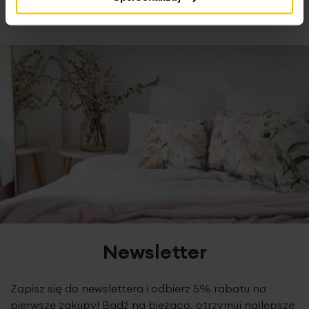
szerokość: 150 cm
długość: 200 cm
skład: 100% poliester
gramatura: 240 gsm
tolerancja rozmiaru: +/-3%
Newsletter
Zapisz się do newslettera i odbierz 5% rabatu na
pierwsze zakupy! Bądź na bieżąco, otrzymuj najlepsze