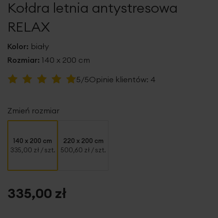
Kołdra letnia antystresowa
galerii
RELAX
Kolor:
biały
Rozmiar:
140 x 200 cm
Ocena:
5/5
Opinie klientów:
4
100
100
% of
Zmień rozmiar
140 x 200 cm
220 x 200 cm
335,00 zł
/ szt.
500,60 zł
/ szt.
335,00 zł