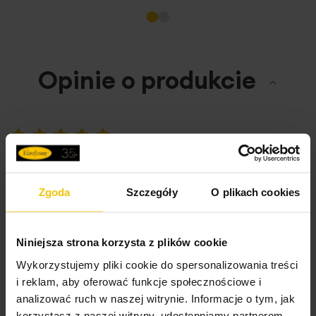
o
konserwacja: pranie w 60
C
Wyprodukowana w Polsce.
Opinie o produkcie
100%
Póki co w porządku. Dobrze się pod nią śpi.
Wysłany na
12.06.2025
Zgoda
Szczegóły
O plikach cookies
Niniejsza strona korzysta z plików cookie
100%
Córka zadowolona
Wykorzystujemy pliki cookie do spersonalizowania treści
Wysłany na
07.04.2025
i reklam, aby oferować funkcje społecznościowe i
analizować ruch w naszej witrynie. Informacje o tym, jak
korzystasz z naszej witryny, udostępniamy partnerom