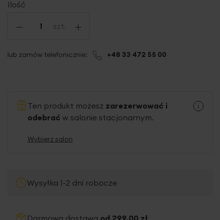
Ilość
-
+
szt.
lub zamów telefonicznie:
+48 33 472 55 00
Ten produkt możesz
zarezerwować i
odebrać
w salonie stacjonarnym.
Wybierz salon
Wysyłka 1-2 dni robocze
Darmowa dostawa
od 299,00 zł