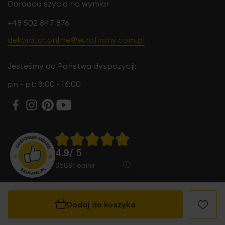
Doradca szycia na wymiar
+48 502 847 876
dekorator.online@eurofirany.com.pl
Jesteśmy do Państwa dyspozycji:
pn - pt: 8:00 - 16:00
4.9
/ 5
35891
opinii
Dodaj do koszyka
© 2026 Eurofirany B.B. Choczyńscy Sp.J. Wszystkie