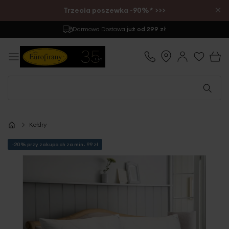
×
Trzecia poszewka -90%* >>>
Darmowa Dostawa
już od 299 zł
Kołdry
-20% przy zakupach za min. 99 zł
Przejdź
na
koniec
galerii