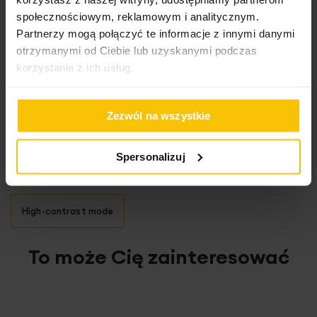
społecznościowym, reklamowym i analitycznym.
100%
Polecam
Partnerzy mogą połączyć te informacje z innymi danymi
otrzymanymi od Ciebie lub uzyskanymi podczas
Wysłany na
18.11.2024
korzystania z ich usług.
100%
Zezwól na wszystkie
Jestem b zadowolona
Wysłany na
22.10.2022
Spersonalizuj
High-contrast mode
To może Cię zainteresować